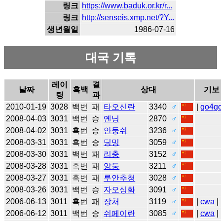
링크
https://www.baduk.or.kr/r...
링크
http://senseis.xmp.net/?Y...
생년월일
1986-07-16
대국 기록
레이
결
날짜
흑백
상대
기보
팅
과
2010-01-19
3028
백번
패
타오신란
3340
♂
|
go4g
2008-04-03
3031
백번
승
옌닝
2870
♂
2008-04-02
3031
흑번
승
안둥쉬
3236
♂
2008-03-31
3031
흑번
승
딩밍
3059
♂
2008-03-30
3031
백번
패
리충
3152
♂
2008-03-28
3031
흑번
패
양둥
3211
♂
2008-03-27
3031
흑번
패
루안추청
3028
♂
2008-03-26
3031
백번
승
자오싱화
3091
♂
2006-06-13
3011
흑번
패
장처
3119
♂
|
cwa
|
2006-06-12
3011
백번
승
쉬페이란
3085
♂
|
cwa
|