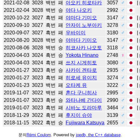
2021-02-08
3028
백번
패
아오키 히로타카
3057
♂
|
2021-02-04
3028
백번
승
야다 나오키
2992
♂
2020-10-22
3027
흑번
패
야마다 기미오
3147
♂
|
2020-09-10
3027
흑번
패
안자이 노부아키
3278
♂
|
2020-09-07
3027
흑번
패
우바이이
3180
♂
|
2020-08-20
3028
백번
승
야마다 기미오
3147
♂
|
2020-08-06
3028
백번
승
히코사카 나오토
3118
♂
|
2020-04-03
3024
흑번
승
Yokota Hinano
2748
♀
|
2020-04-03
3024
흑번
패
쓰지 시게히토
3080
♂
|
2020-01-27
3023
흑번
승
사카이 겐타로
2935
♂
|
2020-01-27
3023
흑번
패
히로세 유이치
3274
♂
|
2020-01-23
3023
백번
패
오타케 유
3222
♂
|
2019-11-07
3022
백번
패
혼다 구니히사
2995
♂
2019-01-07
3023
흑번
승
와타나베 간다이
2990
♂
|
2019-01-07
3023
흑번
패
시바노 도라마루
3464
♂
|
2018-11-29
3022
흑번
패
후지이 슈야
3139
♂
2018-11-15
3022
흑번
승
Fujiwara Katsuya
2655
♂
문의
Rémi Coulom
. Powered by
joedb, the C++ database
.