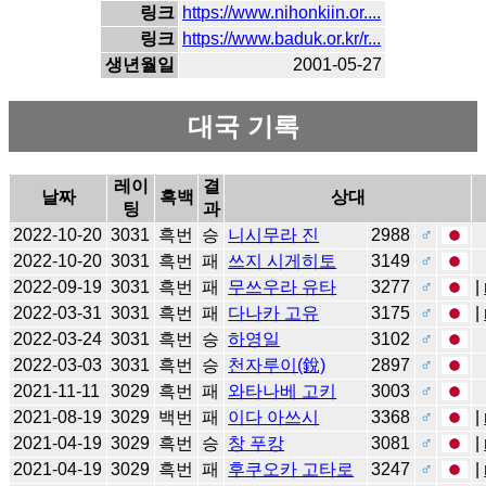
링크
https://www.nihonkiin.or....
링크
https://www.baduk.or.kr/r...
생년월일
2001-05-27
대국 기록
레이
결
날짜
흑백
상대
팅
과
2022-10-20
3031
흑번
승
니시무라 진
2988
♂
2022-10-20
3031
흑번
패
쓰지 시게히토
3149
♂
2022-09-19
3031
흑번
패
무쓰우라 유타
3277
♂
|
2022-03-31
3031
흑번
패
다나카 고유
3175
♂
|
2022-03-24
3031
흑번
승
하영일
3102
♂
2022-03-03
3031
흑번
승
천자루이(銳)
2897
♂
2021-11-11
3029
흑번
패
와타나베 고키
3003
♂
2021-08-19
3029
백번
패
이다 아쓰시
3368
♂
|
2021-04-19
3029
흑번
승
창 푸캉
3081
♂
|
2021-04-19
3029
흑번
패
후쿠오카 고타로
3247
♂
|