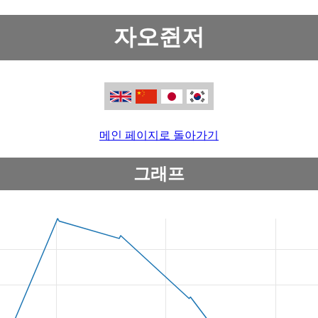
자오쥔저
메인 페이지로 돌아가기
그래프