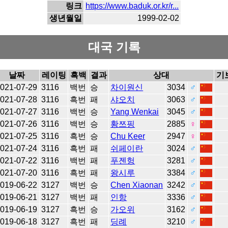
링크
https://www.baduk.or.kr/r...
생년월일
1999-02-02
대국 기록
날짜
레이팅
흑백
결과
상대
기
021-07-29
3116
백번
승
차이원신
3034
♂
021-07-28
3116
흑번
패
샤오치
3063
♂
021-07-27
3116
백번
승
Yang Wenkai
3045
♂
021-07-26
3116
백번
승
황쯔핑
2885
♀
021-07-25
3116
흑번
승
Chu Keer
2947
♀
021-07-24
3116
흑번
패
쉬페이란
3024
♂
021-07-22
3116
백번
패
푸젠헝
3281
♂
021-07-20
3116
흑번
패
왕시루
3384
♂
019-06-22
3127
백번
승
Chen Xiaonan
3242
♂
019-06-21
3127
백번
패
인항
3336
♂
019-06-19
3127
흑번
승
가오위
3162
♂
019-06-18
3127
흑번
패
딩례
3210
♂