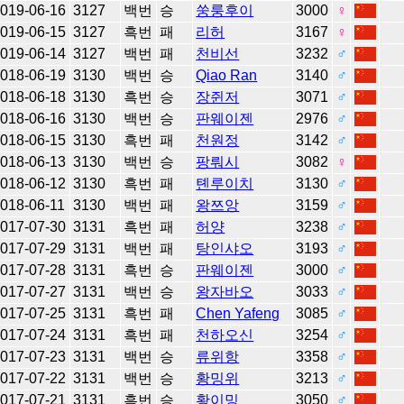
019-06-16
3127
백번
승
쑹룽후이
3000
♀
019-06-15
3127
흑번
패
리허
3167
♀
019-06-14
3127
백번
패
천비선
3232
♂
018-06-19
3130
백번
승
Qiao Ran
3140
♂
018-06-18
3130
흑번
승
장쥔저
3071
♂
018-06-16
3130
백번
승
판웨이젠
2976
♂
018-06-15
3130
흑번
패
천원정
3142
♂
018-06-13
3130
백번
승
팡뤄시
3082
♀
018-06-12
3130
흑번
패
톈루이치
3130
♂
018-06-11
3130
백번
패
왕쯔앙
3159
♂
017-07-30
3131
흑번
패
허양
3238
♂
017-07-29
3131
백번
패
탕인샤오
3193
♂
017-07-28
3131
흑번
승
판웨이젠
3000
♂
017-07-27
3131
백번
승
왕자바오
3033
♂
017-07-25
3131
흑번
패
Chen Yafeng
3085
♂
017-07-24
3131
흑번
패
천하오신
3254
♂
017-07-23
3131
백번
승
류위항
3358
♂
017-07-22
3131
백번
승
황밍위
3213
♂
017-07-21
3131
흑번
승
황이밍
3050
♂