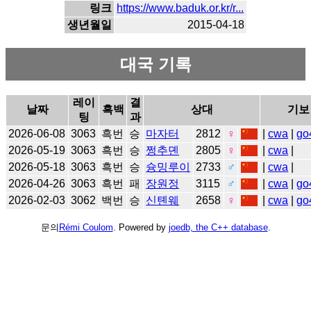
링크
https://www.baduk.or.kr/r...
생년월일
2015-04-18
대국 기록
레이
결
날짜
흑백
상대
기보
팅
과
2026-06-08
3063
흑번
승
마자터
2812
♀
|
cwa
|
go
2026-05-19
3063
흑번
승
쩡추뎬
2805
♀
|
cwa
|
2026-05-18
3063
흑번
승
슝밍루이
2733
♂
|
cwa
|
2026-04-26
3063
흑번
패
장원정
3115
♂
|
cwa
|
go
2026-02-03
3062
백번
승
신톈웨
2658
♀
|
cwa
|
go
문의
Rémi Coulom
. Powered by
joedb, the C++ database
.