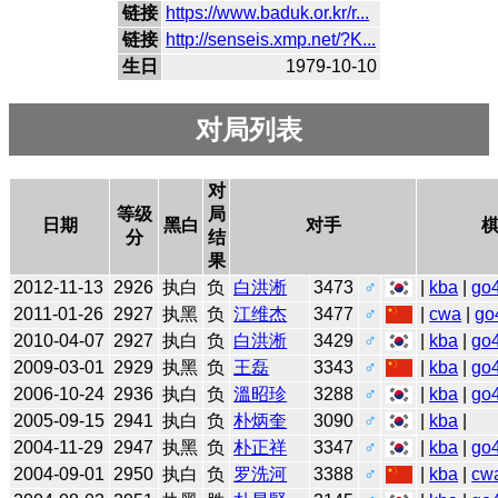
链接
https://www.baduk.or.kr/r...
链接
http://senseis.xmp.net/?K...
生日
1979-10-10
对局列表
对
等级
局
日期
黑白
对手
分
结
果
2012-11-13
2926
执白
负
白洪淅
3473
♂
|
kba
|
go
2011-01-26
2927
执黑
负
江维杰
3477
♂
|
cwa
|
go
2010-04-07
2927
执白
负
白洪淅
3429
♂
|
kba
|
go
2009-03-01
2929
执黑
负
王磊
3343
♂
|
kba
|
go
2006-10-24
2936
执白
负
溫昭珍
3288
♂
|
kba
|
go
2005-09-15
2941
执白
负
朴炳奎
3090
♂
|
kba
|
2004-11-29
2947
执黑
负
朴正祥
3347
♂
|
kba
|
go
2004-09-01
2950
执白
负
罗洗河
3388
♂
|
kba
|
cw