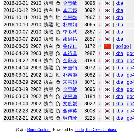
2016-10-21
2910
执黑
负
金惠敏
3096
♀
|
kba
|
2016-10-12
2910
执白
胜
李瑟娥
3092
♀
|
kba
|
2016-10-11
2910
执白
胜
金惠臨
2967
♀
|
kba
|
2016-10-10
2910
执黑
胜
朴志娟
3065
♀
|
kba
|
2016-10-07
2910
执黑
负
李多慧
2867
♀
|
kba
|
2016-10-07
2910
执黑
胜
趙涓祐
2857
♀
|
kba
|
2016-08-06
2907
执白
负
鲁俊仁
3172
♂
|
go4go
|
2016-04-29
2903
执黑
负
李裕眞
2987
♀
|
kba
|
go
2016-04-22
2903
执白
负
金彩瑛
3188
♀
|
kba
|
go
2016-04-14
2903
执黑
负
宋彗領
3072
♀
|
kba
|
go
2016-03-31
2902
执白
胜
朴泰姬
3082
♀
|
kba
|
go
2016-03-29
2902
执白
负
宋彗領
3071
♀
|
kba
|
go
2016-03-19
2902
执黑
负
金惠敏
3096
♀
|
kba
|
go
2016-03-08
2902
执白
负
趙惠連
3184
♀
|
kba
|
go
2016-03-04
2902
执白
负
文度媛
3022
♀
|
kba
|
go
2016-02-23
2902
执黑
负
金伸英
3008
♀
|
kba
|
go
2016-02-21
2902
执黑
负
吳侑珍
3225
♀
|
kba
|
go
联系：
Rémi Coulom
. Powered by
joedb, the C++ database
.