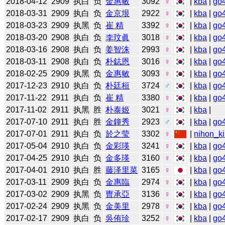
2018-04-12
2909
执白
负
金惠敏
3092
♀
|
kba
|
go
2018-03-31
2909
执白
负
金京垠
2922
♀
|
kba
|
go
2018-03-23
2909
执黑
负
崔 精
3392
♀
|
kba
|
go
2018-03-20
2908
执白
负
李玟眞
3018
♀
|
kba
|
go
2018-03-16
2908
执白
负
姜智洙
2993
♀
|
kba
|
go
2018-03-11
2908
执白
负
朴鋕恩
3016
♀
|
kba
|
go
2018-02-25
2909
执黑
负
金惠敏
3093
♀
|
kba
|
go
2017-12-23
2910
执白
负
朴廷桓
3724
♂
|
kba
|
go
2017-11-22
2911
执白
负
崔 精
3380
♀
|
kba
|
go
2017-11-02
2911
执黑
胜
朴泰姬
3021
♀
|
kba
|
2017-07-10
2911
执白
胜
金鐘秀
2923
♂
|
kba
|
go
2017-07-01
2911
执白
负
於之莹
3302
♀
|
nihon_ki
2017-05-04
2910
执白
负
金彩瑛
3241
♀
|
kba
|
go
2017-04-25
2910
执白
负
金多瑛
3160
♀
|
kba
|
go
2017-04-01
2910
执白
胜
藤泽里菜
3165
♀
|
kba
|
go
2017-03-11
2909
执白
负
金惠臨
2974
♀
|
kba
|
go
2017-03-02
2909
执黑
负
曺承亞
3136
♀
|
kba
|
go
2017-02-24
2909
执黑
负
金美里
2978
♀
|
kba
|
go
2017-02-17
2909
执白
负
吳侑珍
3252
♀
|
kba
|
go