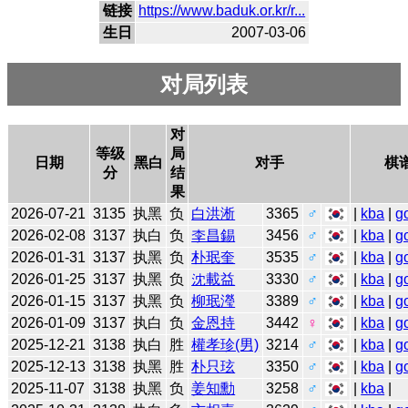
链接
https://www.baduk.or.kr/r...
生日
2007-03-06
对局列表
对
等级
局
日期
黑白
对手
棋
分
结
果
2026-07-21
3135
执黑
负
白洪淅
3365
♂
|
kba
|
g
2026-02-08
3137
执白
负
李昌錫
3456
♂
|
kba
|
g
2026-01-31
3137
执黑
负
朴珉奎
3535
♂
|
kba
|
g
2026-01-25
3137
执黑
负
沈載益
3330
♂
|
kba
|
g
2026-01-15
3137
执黑
负
柳珉瀅
3389
♂
|
kba
|
g
2026-01-09
3137
执白
负
金恩持
3442
♀
|
kba
|
g
2025-12-21
3138
执白
胜
權孝珍(男)
3214
♂
|
kba
|
g
2025-12-13
3138
执黑
胜
朴只玹
3350
♂
|
kba
|
g
2025-11-07
3138
执黑
负
姜知勳
3258
♂
|
kba
|