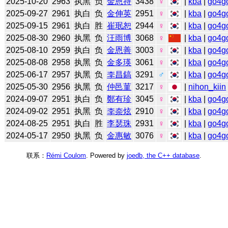
2025-10-20
2963
执黑
负
金恩持
3438
♀
|
kba
|
go4g
2025-09-27
2961
执白
负
金伸英
2951
♀
|
kba
|
go4g
2025-09-15
2961
执白
胜
崔珉恕
2944
♀
|
kba
|
go4g
2025-08-30
2960
执黑
负
汪雨博
3068
♀
|
kba
|
go4g
2025-08-10
2959
执白
负
金恩善
3003
♀
|
kba
|
go4g
2025-08-08
2958
执黑
负
金多瑛
3061
♀
|
kba
|
go4g
2025-06-17
2957
执黑
负
李昌鎬
3291
♂
|
kba
|
go4g
2025-05-30
2956
执黑
负
仲邑菫
3217
♀
|
nihon_kiin
2024-09-07
2951
执白
负
鄭有珍
3045
♀
|
kba
|
go4g
2024-09-02
2951
执黑
负
李奈炫
2910
♀
|
kba
|
go4g
2024-08-25
2951
执白
胜
李瑟珠
2931
♀
|
kba
|
go4g
2024-05-17
2950
执黑
负
金惠敏
3076
♀
|
kba
|
go4g
联系：
Rémi Coulom
. Powered by
joedb, the C++ database
.