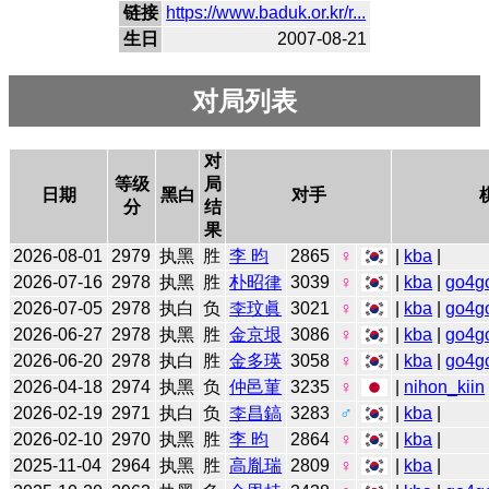
链接
https://www.baduk.or.kr/r...
生日
2007-08-21
对局列表
对
等级
局
日期
黑白
对手
分
结
果
2026-08-01
2979
执黑
胜
李 昀
2865
♀
|
kba
|
2026-07-16
2978
执黑
胜
朴昭律
3039
♀
|
kba
|
go4g
2026-07-05
2978
执白
负
李玟眞
3021
♀
|
kba
|
go4g
2026-06-27
2978
执黑
胜
金京垠
3086
♀
|
kba
|
go4g
2026-06-20
2978
执白
胜
金多瑛
3058
♀
|
kba
|
go4g
2026-04-18
2974
执黑
负
仲邑菫
3235
♀
|
nihon_kiin
2026-02-19
2971
执白
负
李昌鎬
3283
♂
|
kba
|
2026-02-10
2970
执黑
胜
李 昀
2864
♀
|
kba
|
2025-11-04
2964
执黑
胜
高胤瑞
2809
♀
|
kba
|