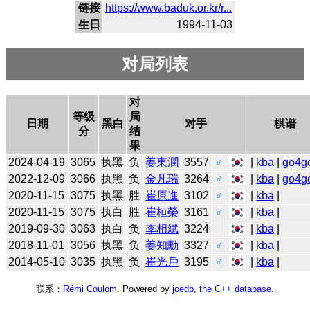
链接
https://www.baduk.or.kr/r...
生日
1994-11-03
对局列表
对
等级
局
日期
黑白
对手
棋谱
分
结
果
2024-04-19
3065
执黑
负
姜東潤
3557
♂
|
kba
|
go4g
2022-12-09
3066
执黑
负
金凡瑞
3264
♂
|
kba
|
go4g
2020-11-15
3075
执黑
胜
崔原進
3102
♂
|
kba
|
2020-11-15
3075
执白
胜
崔桓榮
3161
♂
|
kba
|
2019-09-30
3063
执白
负
李相斌
3224
|
kba
|
2018-11-01
3056
执黑
负
姜知勳
3327
♂
|
kba
|
2014-05-10
3035
执黑
负
崔光戶
3195
♂
|
kba
|
联系：
Rémi Coulom
. Powered by
joedb, the C++ database
.