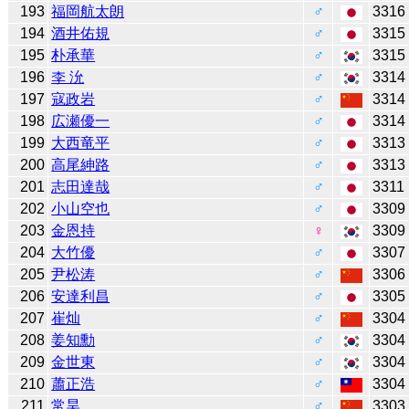
193
福岡航太朗
♂
3316
194
酒井佑規
♂
3315
195
朴承華
♂
3315
196
李 沇
♂
3314
197
寇政岩
♂
3314
198
広瀬優一
♂
3314
199
大西竜平
♂
3313
200
高尾紳路
♂
3313
201
志田達哉
♂
3311
202
小山空也
♂
3309
203
金恩持
♀
3309
204
大竹優
♂
3307
205
尹松涛
♂
3306
206
安達利昌
♂
3305
207
崔灿
♂
3304
208
姜知勳
♂
3304
209
金世東
♂
3304
210
蕭正浩
♂
3304
211
常昊
♂
3303