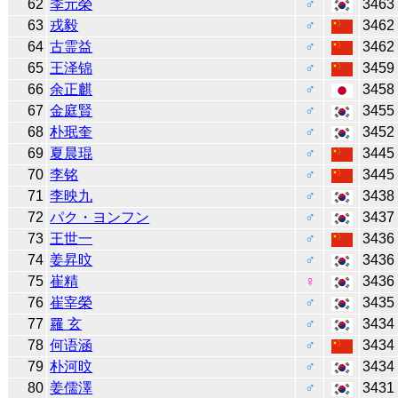
62
李元榮
♂
3463
63
戎毅
♂
3462
64
古霊益
♂
3462
65
王泽锦
♂
3459
66
余正麒
♂
3458
67
金庭賢
♂
3455
68
朴珉奎
♂
3452
69
夏晨琨
♂
3445
70
李铭
♂
3445
71
李映九
♂
3438
72
パク・ヨンフン
♂
3437
73
王世一
♂
3436
74
姜昇旼
♂
3436
75
崔精
♀
3436
76
崔宰榮
♂
3435
77
羅 玄
♂
3434
78
何语涵
♂
3434
79
朴河旼
♂
3434
80
姜儒澤
♂
3431