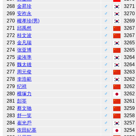
268
金昇珍
♂
3271
269
安祚永
♂
3270
270
權孝珍(男)
♂
3269
271
邱禹然
♂
3267
272
桂文波
♂
3267
273
金凡瑞
♂
3265
274
张亚博
♂
3265
275
梁洧準
♂
3264
276
魏太雄
♂
3264
277
周元俊
♂
3263
278
李浩範
♂
3262
279
纪祥
♂
3262
280
横塚力
♂
3262
281
彭筌
♂
3261
282
蔡文驰
♂
3259
283
舒一笑
♂
3258
284
崔光戶
♂
3257
285
依田紀基
♂
3254