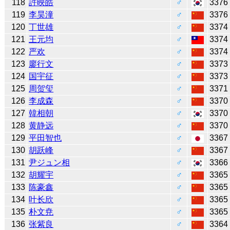
118
許映皓
♂
3376
119
李昊潼
♂
3376
120
丁世雄
♂
3374
121
王元均
♂
3374
122
严欢
♂
3374
123
廖行文
♂
3373
124
国宇征
♂
3373
125
周贺玺
♂
3371
126
李成森
♂
3370
127
韓相朝
♂
3370
128
黄静远
♂
3370
129
平田智也
♂
3367
130
胡跃峰
♂
3367
131
尹ジュン相
♂
3366
132
胡耀宇
♂
3365
133
陈豪鑫
♂
3365
134
叶长欣
♂
3365
135
朴文尭
♂
3365
136
张紫良
♂
3364