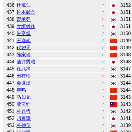
436
辻󠄀篤仁
♂
3152
437
松本武久
♂
3151
438
曺承亞
♀
3151
439
大垣雄作
♂
3151
440
朱亨煜
♂
3150
441
王迦南
♂
3149
442
代智天
♂
3149
443
陈家瑞
♂
3148
444
藤井秀哉
♂
3148
445
徐武祥
♂
3147
446
田有珍
♀
3144
447
金世炫
♂
3144
448
瞿鸣
♂
3144
449
马如龙
♂
3143
450
盧奕銓
♂
3143
451
朴昇哲
♂
3142
452
趙善津
♂
3141
453
朴伸英
♂
3139