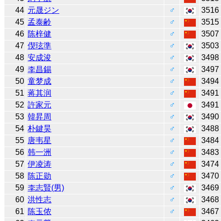
44
元晟ジン
♂
3516
45
孟泰齢
♂
3515
46
陈梓健
♂
3507
47
偰玹準
♂
3503
48
安成浚
♂
3498
49
李昌錫
♂
3497
50
童梦成
♂
3494
51
蒋其润
♂
3491
52
許家元
♂
3491
53
韓昇周
♂
3490
54
朴鍵昊
♂
3488
55
唐韦星
♂
3484
56
韩一洲
♂
3483
57
伊凌涛
♂
3474
58
陈正勋
♂
3470
59
李志賢(男)
♂
3469
60
洪性志
♂
3468
61
陈玉侬
♂
3467