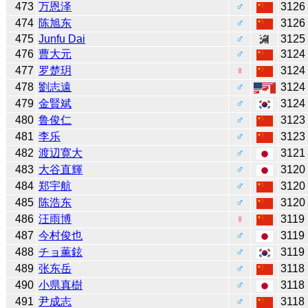
473
万恩泽
♂
3126
474
陈旭东
♂
3126
475
Junfu Dai
♂
3125
476
曹大元
♂
3124
477
罗楚玥
♀
3124
478
劉志遠
♂
3124
479
金賢斌
♂
3124
480
鲁俊仁
♂
3123
481
李乐
♂
3123
482
渡辺寛大
♂
3121
483
大谷直輝
♂
3120
484
郑宇航
♂
3120
485
陈浩东
♂
3120
486
汪雨博
♀
3119
487
今村俊也
♂
3119
488
チョ薫鉉
♂
3119
489
张东岳
♂
3118
490
小県真樹
♂
3118
491
尹成志
♂
3118