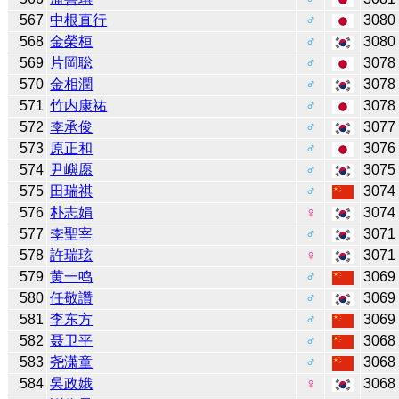
567
中根直行
♂
3080
568
金榮桓
♂
3080
569
片岡聡
♂
3078
570
金相潤
♂
3078
571
竹内康祐
♂
3078
572
李承俊
♂
3077
573
原正和
♂
3076
574
尹嶼愿
♂
3075
575
田瑞祺
♂
3074
576
朴志娟
♀
3074
577
李聖宰
♂
3071
578
許瑞玹
♀
3071
579
黄一鸣
♂
3069
580
任敬讚
♂
3069
581
李东方
♂
3069
582
聂卫平
♂
3068
583
尧潇童
♂
3068
584
吳政娥
♀
3068