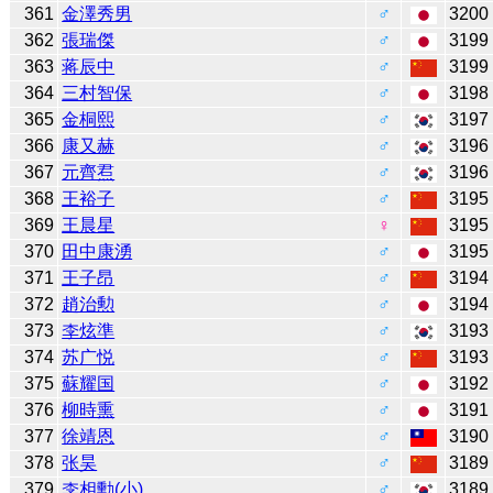
361
金澤秀男
♂
3200
362
張瑞傑
♂
3199
363
蒋辰中
♂
3199
364
三村智保
♂
3198
365
金桐熙
♂
3197
366
康又赫
♂
3196
367
元齊焄
♂
3196
368
王裕子
♂
3195
369
王晨星
♀
3195
370
田中康湧
♂
3195
371
王子昂
♂
3194
372
趙治勲
♂
3194
373
李炫準
♂
3193
374
苏广悦
♂
3193
375
蘇耀国
♂
3192
376
柳時熏
♂
3191
377
徐靖恩
♂
3190
378
张昊
♂
3189
379
李相勳(小)
♂
3189