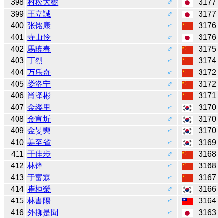
398
村松大樹
♂
3177
399
王立誠
♂
3177
400
张铭康
♂
3176
401
寺山怜
♂
3176
402
馬暁春
♂
3175
403
丁烈
♂
3174
404
万乐奇
♂
3172
405
娄洛宁
♂
3172
406
肖泽彬
♂
3171
407
金缕里
♂
3170
408
金宣圻
♂
3170
409
金旻奭
♂
3170
410
姜至省
♂
3169
411
于佳步
♂
3168
412
林锋
♂
3168
413
于富霖
♂
3167
414
崔桓榮
♂
3166
415
林書陽
♂
3164
416
外柳是聞
♂
3163