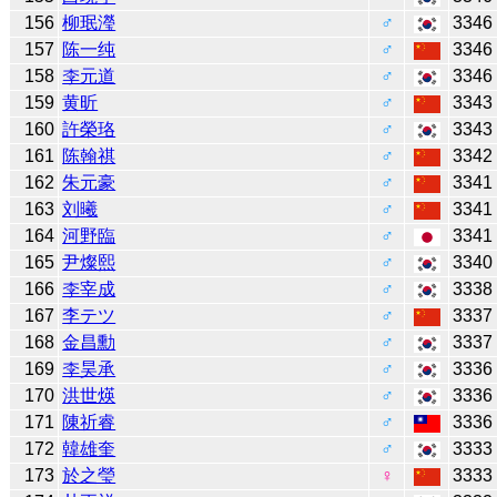
156
柳珉瀅
♂
3346
157
陈一纯
♂
3346
158
李元道
♂
3346
159
黄昕
♂
3343
160
許榮珞
♂
3343
161
陈翰祺
♂
3342
162
朱元豪
♂
3341
163
刘曦
♂
3341
164
河野臨
♂
3341
165
尹燦熙
♂
3340
166
李宰成
♂
3338
167
李テツ
♂
3337
168
金昌勳
♂
3337
169
李昊承
♂
3336
170
洪世煐
♂
3336
171
陳祈睿
♂
3336
172
韓雄奎
♂
3333
173
於之瑩
♀
3333