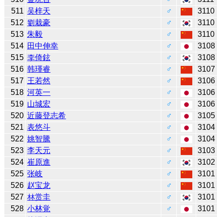
511
吴梓天
♂
3110
512
劉栽豪
♂
3110
513
朱毅
♂
3110
514
田中伸幸
♂
3108
515
李倚鉉
♂
3108
516
韩瑾睿
♂
3107
517
王若然
♂
3106
518
河英一
♂
3106
519
山城宏
♂
3106
520
近藤登志希
♂
3105
521
表悠斗
♂
3104
522
姚智騰
♂
3104
523
李天元
♂
3103
524
崔原進
♂
3102
525
张岐
♂
3101
526
赵宝龙
♂
3101
527
林赏圭
♂
3101
528
小林覚
♂
3101