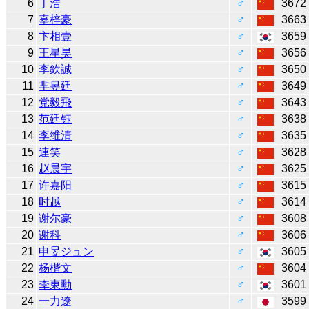
6
丁浩
♂
3672
7
辜梓豪
♂
3663
8
卞相壹
♂
3659
9
王星昊
♂
3656
10
李欽誠
♂
3650
11
芈昱廷
♂
3649
12
党毅飛
♂
3643
13
范廷钰
♂
3638
14
李维清
♂
3635
15
連笑
♂
3628
16
赵晨宇
♂
3625
17
许嘉阳
♂
3615
18
时越
♂
3614
19
谢尔豪
♂
3608
20
谢科
♂
3606
21
申旻ジュン
♂
3605
22
杨楷文
♂
3604
23
李東勳
♂
3601
24
一力遼
♂
3599