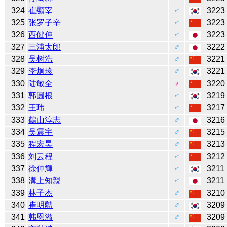
324
崔顯宰
♂
3223
325
张罗子辛
♂
3223
326
西健伸
♂
3223
327
三浦太郎
♂
3222
328
吴树浩
♂
3221
329
李炯珍
♂
3221
330
陆敏全
♀
3220
331
郭圓根
♂
3219
332
王玮
♂
3217
333
鶴山淳志
♂
3216
334
吴震宇
♂
3215
335
程宏昊
♂
3213
336
刘云程
♂
3212
337
徐仲輝
♂
3211
338
溝上知親
♂
3211
339
林子杰
♂
3210
340
崔明勲
♂
3209
341
韩恩溢
♂
3209