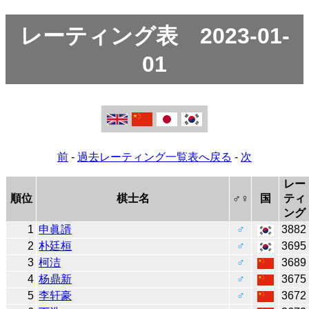
レーティング表 2023-01-
01
前
-
過去レーティング一覧表へ戻る
-
次
レー
順位
棋士名
♂♀
国
ティ
ング
1
申眞諝
♂
3882
2
朴廷桓
♂
3695
3
柯洁
♂
3689
4
杨鼎新
♂
3675
5
李轩豪
♂
3672