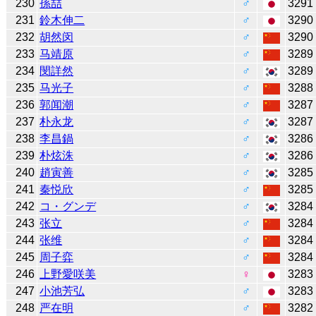
230
孫喆
♂
3291
231
鈴木伸二
♂
3290
232
胡然闵
♂
3290
233
马靖原
♂
3289
234
閔詳然
♂
3289
235
马光子
♂
3288
236
郭闻潮
♂
3287
237
朴永龙
♂
3287
238
李昌鍋
♂
3286
239
朴炫洙
♂
3286
240
趙寅善
♂
3285
241
秦悦欣
♂
3285
242
コ・グンデ
♂
3284
243
张立
♂
3284
244
张维
♂
3284
245
周子弈
♂
3284
246
上野愛咲美
♀
3283
247
小池芳弘
♂
3283
248
严在明
♂
3282