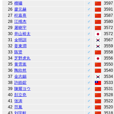
25
檀嘯
♂
3597
26
廖元赫
♂
3591
27
柁嘉熹
♂
3587
28
江维杰
♂
3580
29
屠晓宇
♂
3572
30
井山裕太
♂
3572
31
金明訓
♂
3567
32
姜東潤
♂
3559
33
陈贤
♂
3558
34
芝野虎丸
♂
3556
35
黄雲嵩
♂
3550
36
陶欣然
♂
3540
37
金志錫
♂
3534
38
許皓鋐
♂
3533
39
陳耀ヨウ
♂
3531
40
彭立尭
♂
3528
41
张涛
♂
3522
42
范胤
♂
3520
43
刘宇航
♂
3518