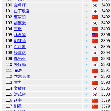
100
金眞輝
♂
3403
101
山下敬吾
♂
3402
102
曹潇阳
♂
3402
103
趙漢乗
♂
3402
104
王檄
♂
3400
105
林君諺
♂
3396
106
胡钰函
♂
3395
107
白洪淅
♂
3395
108
沈載益
♂
3394
109
邬光亚
♂
3393
110
朴鐘勳
♂
3393
111
陈浩
♂
3391
112
本木克弥
♂
3390
113
古力
♂
3390
114
文敏鍾
♂
3385
115
洪茂鎭
♂
3383
116
赵斐
♂
3379
117
劉星
♂
3379