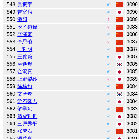
548
吴振宇
♂
3090
549
曽富康
♂
3090
550
潘阳
♀
3089
551
ゼイ廼偉
♀
3088
552
李泽豪
♂
3088
553
李思璇
♀
3087
554
王哲明
♂
3087
555
王銘琬
♂
3087
556
林進煜
♂
3085
557
金沢真
♂
3085
558
上野梨紗
♀
3085
559
陈栋如
♂
3084
560
文智煥
♂
3084
561
常石隆志
♂
3084
562
解学斌
♂
3083
563
清成哲也
♂
3083
564
三戸秀平
♂
3082
565
张梦石
♂
3081
566
潘善琪
♂
3081