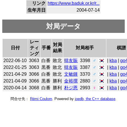
リンク
https://www.baduk.or.kr/r...
生年月日
2004-07-14
対局データ
レー
対局
日付
ティ
手番
対局相手
棋譜
結果
ング
2022-06-10
3063
白番
敗北
韓友賑
3398
♂
|
kba
|
go
2022-01-25
3063
黒番
敗北
韓友賑
3387
♂
|
kba
|
go
2021-04-29
3066
白番
敗北
文敏鍾
3370
♂
|
kba
|
go
2021-04-09
3066
黒番
勝利
金裕撰
2880
♂
|
kba
|
go
2020-04-14
3068
白番
勝利
朴ジ恩
2993
♀
|
kba
|
go
問合せ先：
Rémi Coulom
. Powered by
joedb, the C++ database
.