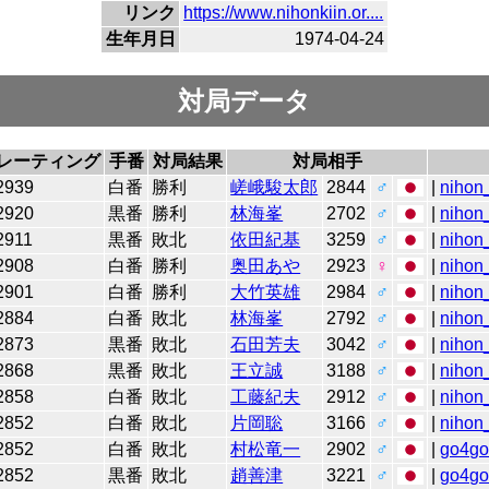
リンク
https://www.nihonkiin.or....
生年月日
1974-04-24
対局データ
レーティング
手番
対局結果
対局相手
2939
白番
勝利
嵯峨駿太郎
2844
♂
|
nihon_
2920
黒番
勝利
林海峯
2702
♂
|
nihon_
2911
黒番
敗北
依田紀基
3259
♂
|
nihon_
2908
白番
勝利
奥田あや
2923
♀
|
nihon_
2901
白番
勝利
大竹英雄
2984
♂
|
nihon_
2884
白番
敗北
林海峯
2792
♂
|
nihon_
2873
黒番
敗北
石田芳夫
3042
♂
|
nihon_
2868
黒番
敗北
王立誠
3188
♂
|
nihon_
2858
白番
敗北
工藤紀夫
2912
♂
|
nihon_
2852
白番
敗北
片岡聡
3166
♂
|
nihon_
2852
白番
敗北
村松竜一
2902
♂
|
go4g
2852
黒番
敗北
趙善津
3221
♂
|
go4g