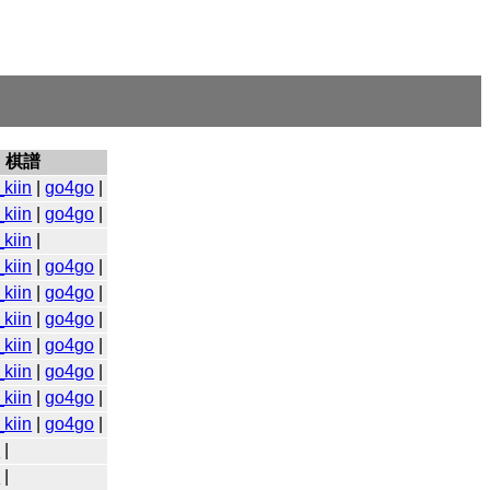
棋譜
kiin
|
go4go
|
kiin
|
go4go
|
kiin
|
kiin
|
go4go
|
kiin
|
go4go
|
kiin
|
go4go
|
kiin
|
go4go
|
kiin
|
go4go
|
kiin
|
go4go
|
kiin
|
go4go
|
o
|
o
|