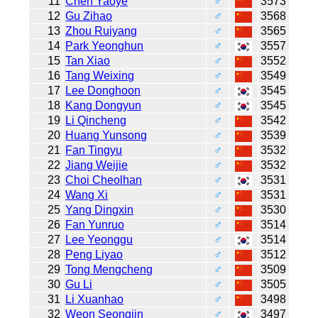
11
Chen Yaoye
♂
3573
12
Gu Zihao
♂
3568
13
Zhou Ruiyang
♂
3565
14
Park Yeonghun
♂
3557
15
Tan Xiao
♂
3552
16
Tang Weixing
♂
3549
17
Lee Donghoon
♂
3545
18
Kang Dongyun
♂
3545
19
Li Qincheng
♂
3542
20
Huang Yunsong
♂
3539
21
Fan Tingyu
♂
3532
22
Jiang Weijie
♂
3532
23
Choi Cheolhan
♂
3531
24
Wang Xi
♂
3531
25
Yang Dingxin
♂
3530
26
Fan Yunruo
♂
3514
27
Lee Yeonggu
♂
3514
28
Peng Liyao
♂
3512
29
Tong Mengcheng
♂
3509
30
Gu Li
♂
3505
31
Li Xuanhao
♂
3498
32
Weon Seongjin
♂
3497