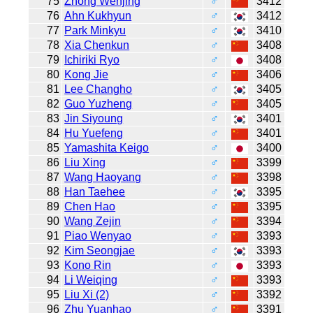
75
Zhong Wenjing
♂
3412
76
Ahn Kukhyun
♂
3412
77
Park Minkyu
♂
3410
78
Xia Chenkun
♂
3408
79
Ichiriki Ryo
♂
3408
80
Kong Jie
♂
3406
81
Lee Changho
♂
3405
82
Guo Yuzheng
♂
3405
83
Jin Siyoung
♂
3401
84
Hu Yuefeng
♂
3401
85
Yamashita Keigo
♂
3400
86
Liu Xing
♂
3399
87
Wang Haoyang
♂
3398
88
Han Taehee
♂
3395
89
Chen Hao
♂
3395
90
Wang Zejin
♂
3394
91
Piao Wenyao
♂
3393
92
Kim Seongjae
♂
3393
93
Kono Rin
♂
3393
94
Li Weiqing
♂
3393
95
Liu Xi (2)
♂
3392
96
Zhu Yuanhao
♂
3391