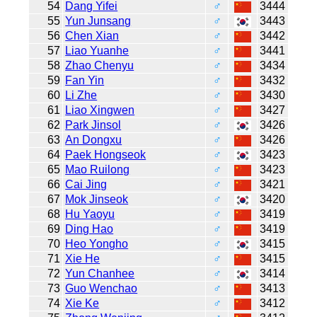
54
Dang Yifei
♂
3444
55
Yun Junsang
♂
3443
56
Chen Xian
♂
3442
57
Liao Yuanhe
♂
3441
58
Zhao Chenyu
♂
3434
59
Fan Yin
♂
3432
60
Li Zhe
♂
3430
61
Liao Xingwen
♂
3427
62
Park Jinsol
♂
3426
63
An Dongxu
♂
3426
64
Paek Hongseok
♂
3423
65
Mao Ruilong
♂
3423
66
Cai Jing
♂
3421
67
Mok Jinseok
♂
3420
68
Hu Yaoyu
♂
3419
69
Ding Hao
♂
3419
70
Heo Yongho
♂
3415
71
Xie He
♂
3415
72
Yun Chanhee
♂
3414
73
Guo Wenchao
♂
3413
74
Xie Ke
♂
3412