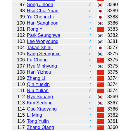
97
Song Jihoon
♂
3390
98
Hsu Chia Yuan
♂
3389
99
Yu Chengchi
♂
3388
100
Han Sanghoon
♂
3386
101
Rong Yi
♂
3383
102
Park Seunghwa
♂
3382
103
Lee Wonyoung
♂
3381
104
Takao Shinji
♂
3377
105
Kang Seungmin
♂
3375
106
Fu Chong
♂
3375
107
Ryu Minhyung
♂
3375
108
Han Yizhou
♂
3375
109
Zhang Li
♂
3374
110
Qin Yuexin
♂
3374
111
Niu Yutian
♂
3374
112
Ryu Suhang
♂
3369
113
Kim Sedong
♂
3367
114
Cao Xiaoyang
♂
3366
115
Li Ming
♂
3362
116
Tong Yulin
♂
3361
117
Zhang Qiang
♂
3360