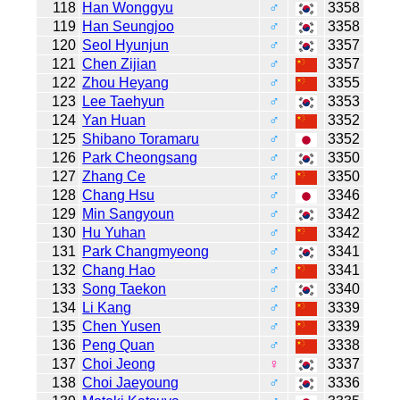
118
Han Wonggyu
♂
3358
119
Han Seungjoo
♂
3358
120
Seol Hyunjun
♂
3357
121
Chen Zijian
♂
3357
122
Zhou Heyang
♂
3355
123
Lee Taehyun
♂
3353
124
Yan Huan
♂
3352
125
Shibano Toramaru
♂
3352
126
Park Cheongsang
♂
3350
127
Zhang Ce
♂
3350
128
Chang Hsu
♂
3346
129
Min Sangyoun
♂
3342
130
Hu Yuhan
♂
3342
131
Park Changmyeong
♂
3341
132
Chang Hao
♂
3341
133
Song Taekon
♂
3340
134
Li Kang
♂
3339
135
Chen Yusen
♂
3339
136
Peng Quan
♂
3338
137
Choi Jeong
♀
3337
138
Choi Jaeyoung
♂
3336