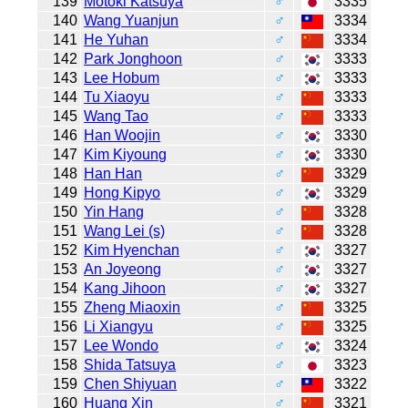
139
Motoki Katsuya
♂
3335
140
Wang Yuanjun
♂
3334
141
He Yuhan
♂
3334
142
Park Jonghoon
♂
3333
143
Lee Hobum
♂
3333
144
Tu Xiaoyu
♂
3333
145
Wang Tao
♂
3333
146
Han Woojin
♂
3330
147
Kim Kiyoung
♂
3330
148
Han Han
♂
3329
149
Hong Kipyo
♂
3329
150
Yin Hang
♂
3328
151
Wang Lei (s)
♂
3328
152
Kim Hyenchan
♂
3327
153
An Joyeong
♂
3327
154
Kang Jihoon
♂
3327
155
Zheng Miaoxin
♂
3325
156
Li Xiangyu
♂
3325
157
Lee Wondo
♂
3324
158
Shida Tatsuya
♂
3323
159
Chen Shiyuan
♂
3322
160
Huang Xin
♂
3321