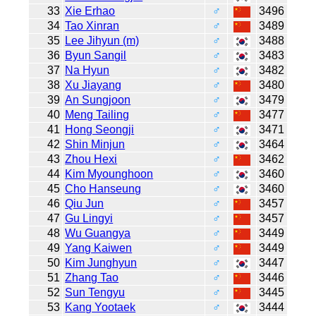
33
Xie Erhao
♂
3496
34
Tao Xinran
♂
3489
35
Lee Jihyun (m)
♂
3488
36
Byun Sangil
♂
3483
37
Na Hyun
♂
3482
38
Xu Jiayang
♂
3480
39
An Sungjoon
♂
3479
40
Meng Tailing
♂
3477
41
Hong Seongji
♂
3471
42
Shin Minjun
♂
3464
43
Zhou Hexi
♂
3462
44
Kim Myounghoon
♂
3460
45
Cho Hanseung
♂
3460
46
Qiu Jun
♂
3457
47
Gu Lingyi
♂
3457
48
Wu Guangya
♂
3449
49
Yang Kaiwen
♂
3449
50
Kim Junghyun
♂
3447
51
Zhang Tao
♂
3446
52
Sun Tengyu
♂
3445
53
Kang Yootaek
♂
3444