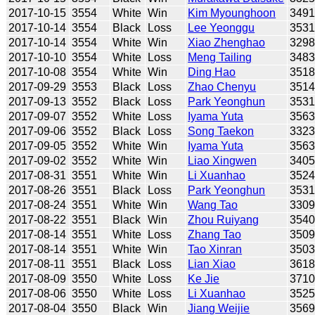
2017-10-15
3554
White
Win
Kim Myounghoon
349
2017-10-14
3554
Black
Loss
Lee Yeonggu
353
2017-10-14
3554
White
Win
Xiao Zhenghao
329
2017-10-10
3554
White
Loss
Meng Tailing
348
2017-10-08
3554
White
Win
Ding Hao
351
2017-09-29
3553
Black
Loss
Zhao Chenyu
351
2017-09-13
3552
Black
Loss
Park Yeonghun
353
2017-09-07
3552
White
Loss
Iyama Yuta
356
2017-09-06
3552
Black
Loss
Song Taekon
332
2017-09-05
3552
White
Win
Iyama Yuta
356
2017-09-02
3552
White
Win
Liao Xingwen
340
2017-08-31
3551
White
Win
Li Xuanhao
352
2017-08-26
3551
Black
Loss
Park Yeonghun
353
2017-08-24
3551
White
Win
Wang Tao
330
2017-08-22
3551
Black
Win
Zhou Ruiyang
354
2017-08-14
3551
White
Loss
Zhang Tao
350
2017-08-14
3551
White
Win
Tao Xinran
350
2017-08-11
3551
Black
Loss
Lian Xiao
361
2017-08-09
3550
White
Loss
Ke Jie
371
2017-08-06
3550
White
Loss
Li Xuanhao
352
2017-08-04
3550
Black
Win
Jiang Weijie
356