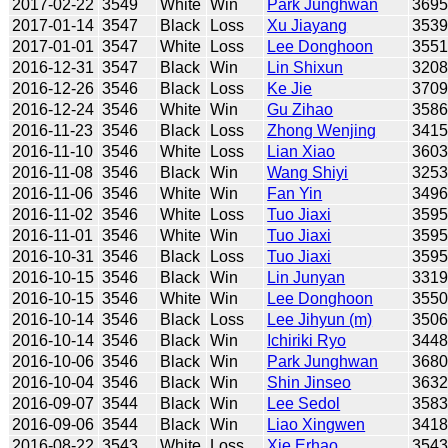
2017-02-22
3549
White
Win
Park Junghwan
369
2017-01-14
3547
Black
Loss
Xu Jiayang
353
2017-01-01
3547
White
Loss
Lee Donghoon
355
2016-12-31
3547
Black
Win
Lin Shixun
320
2016-12-26
3546
Black
Loss
Ke Jie
370
2016-12-24
3546
White
Win
Gu Zihao
358
2016-11-23
3546
Black
Loss
Zhong Wenjing
341
2016-11-10
3546
White
Loss
Lian Xiao
360
2016-11-08
3546
Black
Win
Wang Shiyi
325
2016-11-06
3546
White
Win
Fan Yin
349
2016-11-02
3546
White
Loss
Tuo Jiaxi
359
2016-11-01
3546
White
Win
Tuo Jiaxi
359
2016-10-31
3546
Black
Loss
Tuo Jiaxi
359
2016-10-15
3546
Black
Win
Lin Junyan
331
2016-10-15
3546
White
Win
Lee Donghoon
355
2016-10-14
3546
Black
Loss
Lee Jihyun (m)
350
2016-10-14
3546
Black
Win
Ichiriki Ryo
344
2016-10-06
3546
Black
Win
Park Junghwan
368
2016-10-04
3546
Black
Win
Shin Jinseo
363
2016-09-07
3544
Black
Win
Lee Sedol
358
2016-09-06
3544
Black
Win
Liao Xingwen
341
2016-08-22
3543
White
Loss
Xie Erhao
354