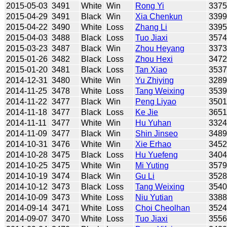
2015-05-03
3491
White
Win
Rong Yi
337
2015-04-29
3491
Black
Win
Xia Chenkun
339
2015-04-22
3490
White
Loss
Zhang Li
339
2015-04-03
3488
Black
Loss
Tuo Jiaxi
357
2015-03-23
3487
Black
Win
Zhou Heyang
337
2015-01-26
3482
Black
Loss
Zhou Hexi
347
2015-01-20
3481
Black
Loss
Tan Xiao
353
2014-12-31
3480
White
Win
Yu Zhiying
328
2014-11-25
3478
White
Loss
Tang Weixing
353
2014-11-22
3477
Black
Win
Peng Liyao
350
2014-11-18
3477
Black
Loss
Ke Jie
365
2014-11-11
3477
White
Win
Hu Yuhan
332
2014-11-09
3477
Black
Win
Shin Jinseo
348
2014-10-31
3476
White
Win
Xie Erhao
345
2014-10-28
3475
Black
Loss
Hu Yuefeng
340
2014-10-25
3475
White
Win
Mi Yuting
357
2014-10-19
3474
Black
Win
Gu Li
352
2014-10-12
3473
Black
Loss
Tang Weixing
354
2014-10-09
3473
White
Loss
Niu Yutian
338
2014-09-14
3471
White
Loss
Choi Cheolhan
352
2014-09-07
3470
White
Loss
Tuo Jiaxi
355