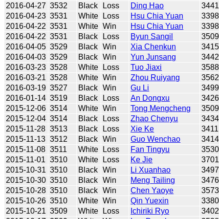
2016-04-27
3532
Black
Loss
Ding Hao
344
2016-04-23
3531
White
Loss
Hsu Chia Yuan
339
2016-04-22
3531
White
Win
Hsu Chia Yuan
339
2016-04-22
3531
Black
Loss
Byun Sangil
350
2016-04-05
3529
Black
Win
Xia Chenkun
341
2016-04-03
3529
Black
Win
Yun Junsang
344
2016-03-23
3528
White
Loss
Tuo Jiaxi
358
2016-03-21
3528
White
Win
Zhou Ruiyang
356
2016-03-19
3527
Black
Win
Gu Li
349
2016-01-14
3519
Black
Loss
An Dongxu
342
2015-12-06
3514
White
Win
Tong Mengcheng
350
2015-12-04
3514
Black
Loss
Zhao Chenyu
343
2015-11-28
3513
Black
Loss
Xie Ke
3411
2015-11-13
3512
Black
Win
Guo Wenchao
341
2015-11-08
3511
White
Loss
Fan Tingyu
353
2015-11-01
3510
White
Loss
Ke Jie
370
2015-10-31
3510
Black
Win
Li Xuanhao
349
2015-10-30
3510
Black
Win
Meng Tailing
347
2015-10-28
3510
Black
Win
Chen Yaoye
357
2015-10-26
3510
White
Win
Qin Yuexin
338
2015-10-21
3509
White
Loss
Ichiriki Ryo
340