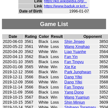
Link
https://ko.wikipedia.org/...
Link
https://www.baduk.or.kr/r...
Date of Birth
1996-01-07
Game List
Date
Rating
Color
Result
Opponent
2020-06-03
3561
Black
Loss
Shin Jinseo
385
2020-05-22
3561
White
Loss
Wang Xinghao
350
2020-04-20
3562
White
Win
Liao Yuanhe
356
2020-04-13
3562
Black
Loss
Fan Yin
350
2020-01-10
3565
Black
Loss
Fan Tingyu
365
2020-01-08
3565
White
Win
Xie Ke
359
2019-12-12
3566
Black
Win
Park Junghwan
372
2019-12-11
3566
Black
Loss
Dang Yifei
356
2019-12-09
3566
White
Win
Dang Yifei
356
2019-11-14
3566
Black
Loss
Fan Tingyu
365
2019-11-09
3566
Black
Loss
Yang Dong
335
2019-10-15
3567
Black
Win
Wang Yuanjun
340
2019-10-15
3567
White
Loss
Shin Minjun
360
2019-10-14
3567
White
Win
Shibano Toramaru
350