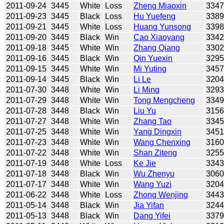
2011-09-24
3445
White
Loss
Zheng Miaoxin
334
2011-09-23
3445
Black
Loss
Hu Yuefeng
338
2011-09-21
3445
White
Loss
Huang Yunsong
339
2011-09-20
3445
Black
Win
Cao Xiaoyang
334
2011-09-18
3445
White
Win
Zhang Qiang
330
2011-09-16
3445
Black
Win
Qin Yuexin
329
2011-09-15
3445
White
Win
Mi Yuting
345
2011-09-14
3445
Black
Win
Li Le
320
2011-07-30
3448
White
Win
Li Ming
329
2011-07-29
3448
White
Win
Tong Mengcheng
334
2011-07-28
3448
Black
Win
Liu Yu
315
2011-07-27
3448
White
Win
Zhang Tao
334
2011-07-25
3448
White
Win
Yang Dingxin
345
2011-07-23
3448
White
Win
Wang Chenxing
316
2011-07-22
3448
White
Win
Shan Ziteng
325
2011-07-19
3448
White
Loss
Ke Jie
334
2011-07-18
3448
Black
Win
Wu Zhenyu
306
2011-07-17
3448
White
Win
Wang Yuzi
320
2011-06-22
3448
White
Loss
Zhong Wenjing
344
2011-05-14
3448
Black
Win
Jia Yifan
324
2011-05-13
3448
Black
Win
Dang Yifei
337