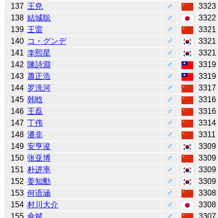
137
王尭
♂
3323
138
結城聡
♂
3322
139
王雷
♂
3321
140
コ・グンデ
♂
3321
141
李熙星
♂
3321
142
陳詩淵
♂
3319
143
蕭正浩
♂
3319
144
罗洗河
♂
3317
145
韩晗
♂
3316
146
王磊
♂
3316
147
丁伟
♂
3314
148
潘非
♂
3311
149
安亨浚
♂
3309
150
张亚博
♂
3309
151
朴进率
♂
3309
152
姜知勳
♂
3309
153
何语涵
♂
3308
154
村川大介
♂
3308
155
兪斌
♂
3307