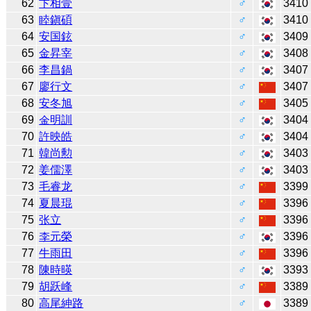
62
卞相壹
♂
3410
63
睦鎭碩
♂
3410
64
安国鉉
♂
3409
65
金昇宰
♂
3408
66
李昌鍋
♂
3407
67
廖行文
♂
3407
68
安冬旭
♂
3405
69
金明訓
♂
3404
70
許映皓
♂
3404
71
韓尚勲
♂
3403
72
姜儒澤
♂
3403
73
毛睿龙
♂
3399
74
夏晨琨
♂
3396
75
张立
♂
3396
76
李元榮
♂
3396
77
牛雨田
♂
3396
78
陳時暎
♂
3393
79
胡跃峰
♂
3389
80
高尾紳路
♂
3389