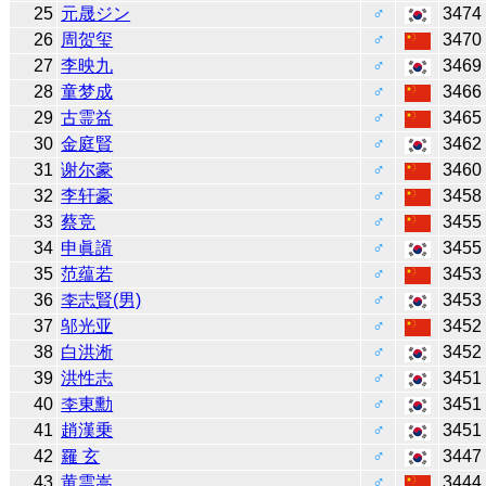
25
元晟ジン
♂
3474
26
周贺玺
♂
3470
27
李映九
♂
3469
28
童梦成
♂
3466
29
古霊益
♂
3465
30
金庭賢
♂
3462
31
谢尔豪
♂
3460
32
李轩豪
♂
3458
33
蔡竞
♂
3455
34
申眞諝
♂
3455
35
范蕴若
♂
3453
36
李志賢(男)
♂
3453
37
邬光亚
♂
3452
38
白洪淅
♂
3452
39
洪性志
♂
3451
40
李東勳
♂
3451
41
趙漢乗
♂
3451
42
羅 玄
♂
3447
43
黄雲嵩
♂
3444