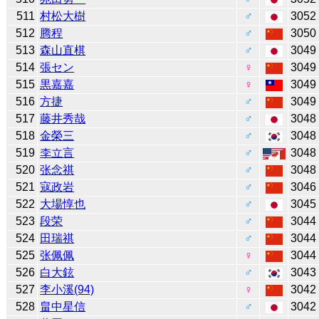
511
村松大樹
♂
3052
512
腾程
♂
3050
513
森山直棋
♂
3049
514
張セン
♀
3049
515
黒嘉嘉
♀
3049
516
方捷
♂
3049
517
藤井秀哉
♂
3048
518
金榮三
♂
3048
519
李立言
♂
3048
520
张念祺
♂
3048
521
寇政岩
♂
3046
522
大場惇也
♂
3045
523
段荣
♂
3044
524
田瑞祺
♂
3044
525
张佩佩
♀
3044
526
白大鉉
♂
3043
527
李小溪(94)
♀
3042
528
畠中星信
♂
3042