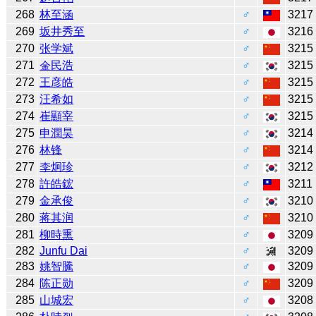
268
林至涵
♂
3217
269
坂井秀至
♂
3216
270
张学斌
♂
3215
271
金民浩
♂
3215
272
王彦皓
♂
3215
273
汪希如
♂
3215
274
崔顯宰
♂
3215
275
申潤昊
♂
3214
276
林锋
♂
3214
277
李炯珍
♂
3212
278
許皓鋐
♂
3211
279
金承俊
♂
3210
280
蒋其润
♂
3210
281
柳時熏
♂
3209
282
Junfu Dai
♂
3209
283
姚智騰
♂
3209
284
陈正勋
♂
3209
285
山城宏
♂
3208