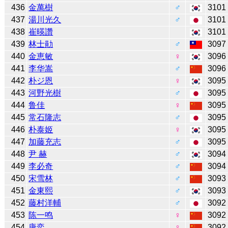
436
金萬樹
♂
3101
437
湯川光久
♂
3101
438
崔暎讚
3101
439
林士勛
♂
3097
440
金恵敏
♀
3096
441
李华嵩
♂
3096
442
朴ジ恩
♀
3095
443
河野光樹
♂
3095
444
鲁佳
♀
3095
445
常石隆志
♂
3095
446
朴泰姬
♀
3095
447
加藤充志
♂
3095
448
尹 赫
♂
3094
449
李必奇
♂
3094
450
宋雪林
♂
3093
451
金東熙
♂
3093
452
藤村洋輔
♂
3092
453
陈一鸣
♀
3092
454
唐奕
♀
3092