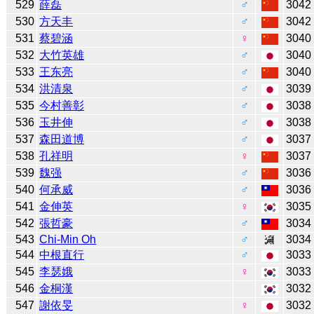
529
薛磊
♂
3042
530
方天丰
♂
3042
531
蔡碧涵
♀
3040
532
大竹英雄
♂
3040
533
王东亮
♂
3040
534
洪清泉
♂
3039
535
今村善彰
♂
3038
536
玉井伸
♂
3038
537
森田道博
♂
3037
538
孔祥明
♀
3037
539
魏强
♂
3036
540
何承威
♂
3036
541
金伸英
♀
3035
542
張哲豪
♂
3034
543
Chi-Min Oh
♂
3034
544
中根直行
♂
3033
545
李瑟娥
♀
3033
546
金桐漢
3032
547
謝依旻
♀
3032