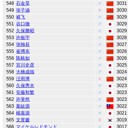
548
石金昊
♂
3031
549
张子涵
♀
3030
550
褚飞
♂
3029
551
谷口徹
♂
3029
552
久保勝昭
♂
3029
553
许振宇
♂
3028
554
张翰辰
♂
3027
555
崔博东
♂
3026
556
陈栋如
♂
3026
557
宮川史彦
♂
3025
558
大橋成哉
♂
3024
559
汪雨博
♀
3024
560
久保秀夫
♂
3023
561
安藤和繁
♂
3023
562
许斐然
♂
3023
563
葉紘源
♂
3022
564
楊嘉源
♂
3021
565
文度媛
♀
3019
566
マイケルレドモンド
♂
3017