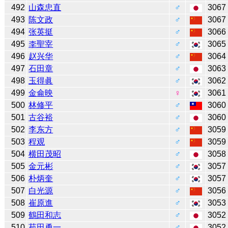
492
山森忠直
♂
3067
493
陈文政
♂
3067
494
张英挺
♂
3066
495
李聖宰
♂
3065
496
赵兴华
♂
3064
497
石田章
♂
3063
498
玉得眞
♂
3062
499
金侖映
♀
3061
500
林修平
♂
3060
501
古谷裕
♂
3060
502
李东方
♂
3059
503
程观
♂
3059
504
横田茂昭
♂
3058
505
金元彬
♂
3057
506
朴炳奎
♂
3057
507
白光源
♂
3056
508
崔原進
♂
3053
509
鶴田和志
♂
3052
510
苑田勇一
♂
3052