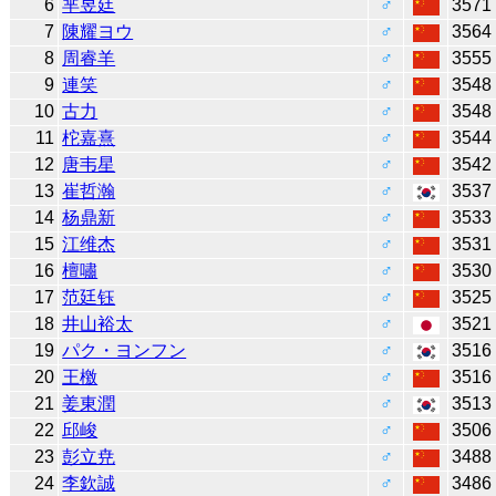
6
芈昱廷
♂
3571
7
陳耀ヨウ
♂
3564
8
周睿羊
♂
3555
9
連笑
♂
3548
10
古力
♂
3548
11
柁嘉熹
♂
3544
12
唐韦星
♂
3542
13
崔哲瀚
♂
3537
14
杨鼎新
♂
3533
15
江维杰
♂
3531
16
檀嘯
♂
3530
17
范廷钰
♂
3525
18
井山裕太
♂
3521
19
パク・ヨンフン
♂
3516
20
王檄
♂
3516
21
姜東潤
♂
3513
22
邱峻
♂
3506
23
彭立尭
♂
3488
24
李欽誠
♂
3486