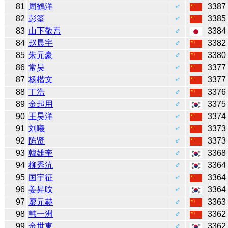
81
周鶴洋
♂
3387
82
彭筌
♂
3385
83
山下敬吾
♂
3384
84
赵晨宇
♂
3382
85
朱元豪
♂
3380
86
常昊
♂
3377
87
杨楷文
♂
3377
88
丁浩
♂
3376
89
金起用
♂
3375
90
王昊洋
♂
3374
91
刘曦
♂
3373
92
陈贤
♂
3373
93
韓雄奎
♂
3368
94
柳秀沆
♂
3364
95
国宇征
♂
3364
96
姜昇旼
♂
3364
97
廖元赫
♂
3363
98
韩一洲
♂
3362
99
金世東
♂
3362