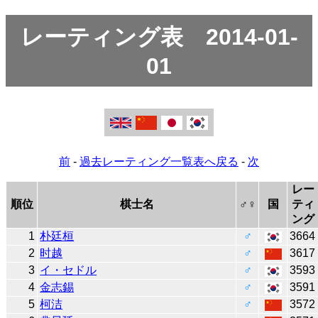
レーティング表 2014-01-
01
前
-
過去レーティング一覧表へ戻る
-
次
レー
順位
棋士名
♂♀
国
ティ
ング
1
朴廷桓
♂
3664
2
时越
♂
3617
3
イ・セドル
♂
3593
4
金志錫
♂
3591
5
柯洁
♂
3572