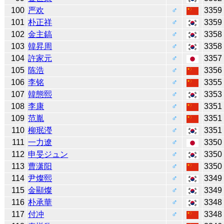
100
严欢
♂
3359
101
朴正祥
♂
3359
102
金主鎬
♂
3358
103
韓昇周
♂
3358
104
許家元
♂
3357
105
陈浩
♂
3356
106
李铭
♂
3355
107
韓態熙
♂
3353
108
李康
♂
3351
109
范胤
♂
3351
110
柳珉瀅
♂
3351
111
一力遼
♂
3350
112
申旻ジュン
♂
3350
113
曹潇阳
♂
3350
114
尹燦熙
♂
3349
115
金顯燦
♂
3349
116
朴承華
♂
3348
117
付冲
♂
3348