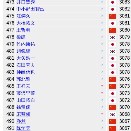
473
井口豊秀
♂
3083
474
中小野田智己
♂
3082
475
江鋳久
♂
3081
476
大橋拓文
♂
3081
477
王哲明
♂
3080
478
梁建
♂
3079
479
竹内康祐
♂
3078
480
趙鏡鎬
♂
3078
481
大矢浩一
♂
3078
482
石田芳夫
♂
3078
483
仲邑信也
♂
3078
484
郭北雅
♂
3076
485
王祥云
♀
3073
486
藤沢里菜
♀
3073
487
山田拓自
♂
3072
488
钱留儒
♂
3070
489
宋彗領
♀
3068
490
乔然
♂
3067
491
陈笑天
♂
3067