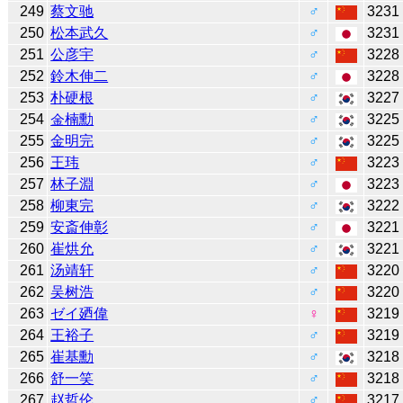
249
蔡文驰
♂
3231
250
松本武久
♂
3231
251
公彦宇
♂
3228
252
鈴木伸二
♂
3228
253
朴硬根
♂
3227
254
金楠勳
♂
3225
255
金明完
♂
3225
256
王玮
♂
3223
257
林子淵
♂
3223
258
柳東完
♂
3222
259
安斎伸彰
♂
3221
260
崔烘允
♂
3221
261
汤靖轩
♂
3220
262
吴树浩
♂
3220
263
ゼイ廼偉
♀
3219
264
王裕子
♂
3219
265
崔基勳
♂
3218
266
舒一笑
♂
3218
267
赵哲伦
♂
3217