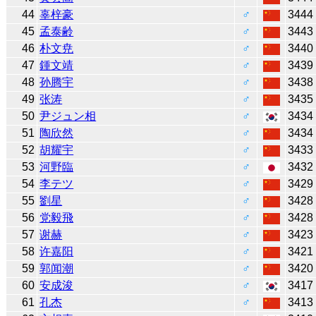
44
辜梓豪
♂
3444
45
孟泰齢
♂
3443
46
朴文尭
♂
3440
47
鍾文靖
♂
3439
48
孙腾宇
♂
3438
49
张涛
♂
3435
50
尹ジュン相
♂
3434
51
陶欣然
♂
3434
52
胡耀宇
♂
3433
53
河野臨
♂
3432
54
李テツ
♂
3429
55
劉星
♂
3428
56
党毅飛
♂
3428
57
谢赫
♂
3423
58
许嘉阳
♂
3421
59
郭闻潮
♂
3420
60
安成浚
♂
3417
61
孔杰
♂
3413