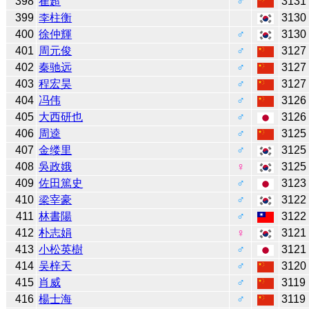
398
崔超
♂
3131
399
李柱衡
3130
400
徐仲輝
♂
3130
401
周元俊
♂
3127
402
秦驰远
♂
3127
403
程宏昊
♂
3127
404
冯伟
♂
3126
405
大西研也
♂
3126
406
周逵
♂
3125
407
金缕里
♂
3125
408
吳政娥
♀
3125
409
佐田篤史
♂
3123
410
梁宰豪
♂
3122
411
林書陽
♂
3122
412
朴志娟
♀
3121
413
小松英樹
♂
3121
414
吴梓天
♂
3120
415
肖威
♂
3119
416
楊士海
♂
3119