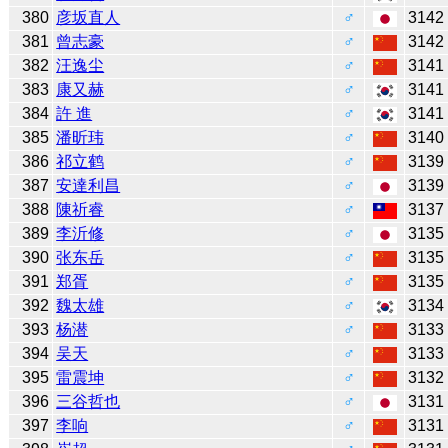
380
彦坂直人
♂
3142
381
曾志豪
♂
3142
382
汪逸尘
♂
3141
383
康又赫
♂
3141
384
許 進
♂
3141
385
潘昕玮
♂
3140
386
祁立鹤
♂
3139
387
安達利昌
♂
3139
388
陳祈睿
♂
3137
389
李沂修
♂
3135
390
张东岳
♂
3135
391
郑胥
♂
3135
392
魏太雄
♂
3134
393
杨潜
♂
3133
394
吴天
♂
3133
395
雷震坤
♂
3132
396
三谷哲也
♂
3131
397
李响
♂
3131