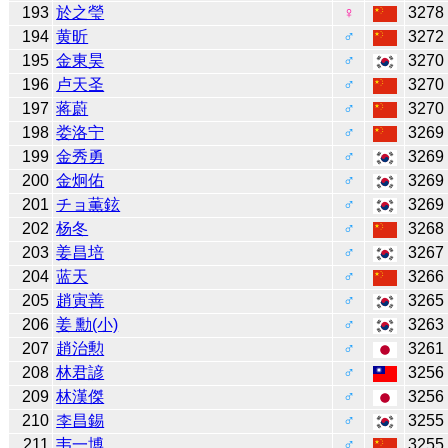
193
於之瑩
♀
3278
194
黄昕
♂
3272
195
金東昊
♂
3270
196
卢天圣
♂
3270
197
蒋蔚
♂
3270
198
娄洛宁
♂
3269
199
金秀勇
♂
3269
200
金炯佑
♂
3269
201
チョ薫鉉
♂
3269
202
杨冬
♂
3268
203
姜昌培
♂
3267
204
蓝天
♂
3266
205
趙寅善
♂
3265
206
姜 勳(小)
♂
3263
207
趙治勲
♂
3261
208
林君諺
♂
3256
209
林漢傑
♂
3256
210
李昌錫
♂
3255
211
韦一博
♂
3255