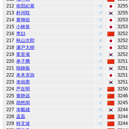
212
依田紀基
♂
3255
213
朴河旼
♂
3255
214
黄翊祖
♂
3253
215
小林覚
♂
3253
216
李劼
♂
3252
217
秋山次郎
♂
3252
218
瀬戸大樹
♂
3252
219
姜至省
♂
3252
220
单子腾
♂
3251
221
韓鐘振
♂
3251
222
本木克弥
♂
3251
223
李尙憲
3251
224
严在明
♂
3250
225
黄静远
♂
3246
226
胡然闵
♂
3245
227
李載雄
♂
3244
228
孟磊
♂
3244
229
桂文波
♂
3244