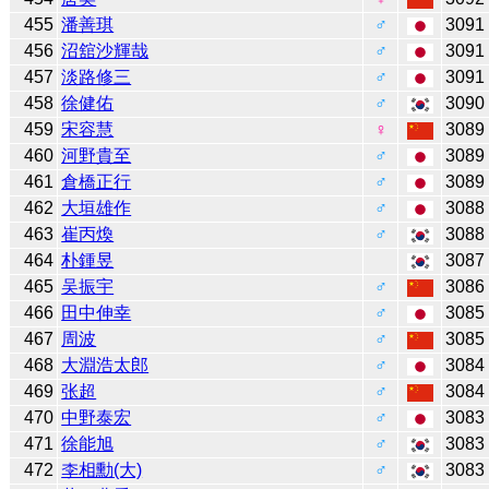
455
潘善琪
♂
3091
456
沼舘沙輝哉
♂
3091
457
淡路修三
♂
3091
458
徐健佑
♂
3090
459
宋容慧
♀
3089
460
河野貴至
♂
3089
461
倉橋正行
♂
3089
462
大垣雄作
♂
3088
463
崔丙煥
♂
3088
464
朴鍾昱
3087
465
吴振宇
♂
3086
466
田中伸幸
♂
3085
467
周波
♂
3085
468
大淵浩太郎
♂
3084
469
张超
♂
3084
470
中野泰宏
♂
3083
471
徐能旭
♂
3083
472
李相勳(大)
♂
3083