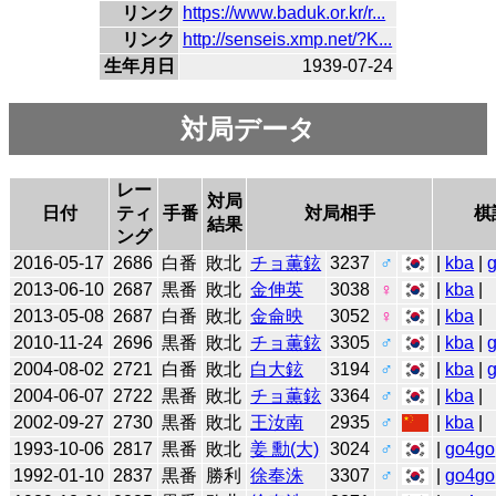
リンク
https://www.baduk.or.kr/r...
リンク
http://senseis.xmp.net/?K...
生年月日
1939-07-24
対局データ
レー
対局
日付
ティ
手番
対局相手
棋
結果
ング
2016-05-17
2686
白番
敗北
チョ薫鉉
3237
♂
|
kba
|
2013-06-10
2687
黒番
敗北
金伸英
3038
♀
|
kba
|
2013-05-08
2687
白番
敗北
金侖映
3052
♀
|
kba
|
2010-11-24
2696
黒番
敗北
チョ薫鉉
3305
♂
|
kba
|
2004-08-02
2721
白番
敗北
白大鉉
3194
♂
|
kba
|
2004-06-07
2722
黒番
敗北
チョ薫鉉
3364
♂
|
kba
|
2002-09-27
2730
黒番
敗北
王汝南
2935
♂
|
kba
|
1993-10-06
2817
黒番
敗北
姜 勳(大)
3024
♂
|
go4go
1992-01-10
2837
黒番
勝利
徐奉洙
3307
♂
|
go4go