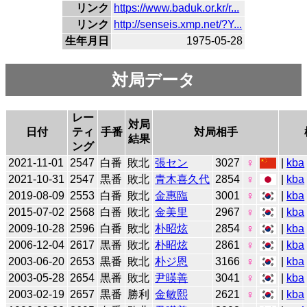
リンク
https://www.baduk.or.kr/r...
リンク
http://senseis.xmp.net/?Y...
生年月日
1975-05-28
対局データ
レー
対局
日付
ティ
手番
対局相手
結果
ング
2021-11-01
2547
白番
敗北
張セン
3027
♀
|
kba
2021-10-31
2547
黒番
敗北
青木喜久代
2854
♀
|
kba
2019-08-09
2553
白番
敗北
金惠臨
3001
♀
|
kba
2015-07-02
2568
白番
敗北
金美里
2967
♀
|
kba
2009-10-28
2596
白番
敗北
朴昭炫
2854
♀
|
kba
2006-12-04
2617
黒番
敗北
朴昭炫
2861
♀
|
kba
2003-06-20
2653
黒番
敗北
朴ジ恩
3166
♀
|
kba
2003-05-28
2654
黒番
敗北
尹暎善
3041
♀
|
kba
2003-02-19
2657
黒番
勝利
金敏熙
2621
♀
|
kba