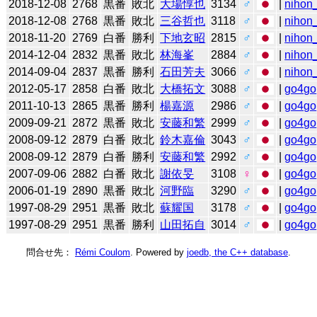
2018-12-08
2768
黒番
敗北
大場惇也
3134
♂
|
nihon_
2018-12-08
2768
黒番
敗北
三谷哲也
3118
♂
|
nihon_
2018-11-20
2769
白番
勝利
下地玄昭
2815
♂
|
nihon_
2014-12-04
2832
黒番
敗北
林海峯
2884
♂
|
nihon_
2014-09-04
2837
黒番
勝利
石田芳夫
3066
♂
|
nihon_
2012-05-17
2858
白番
敗北
大橋拓文
3088
♂
|
go4go
2011-10-13
2865
黒番
勝利
楊嘉源
2986
♂
|
go4go
2009-09-21
2872
黒番
敗北
安藤和繁
2999
♂
|
go4go
2008-09-12
2879
白番
敗北
鈴木嘉倫
3043
♂
|
go4go
2008-09-12
2879
白番
勝利
安藤和繁
2992
♂
|
go4go
2007-09-06
2882
白番
敗北
謝依旻
3108
♀
|
go4go
2006-01-19
2890
黒番
敗北
河野臨
3290
♂
|
go4go
1997-08-29
2951
黒番
敗北
蘇耀国
3178
♂
|
go4go
1997-08-29
2951
黒番
勝利
山田拓自
3014
♂
|
go4go
問合せ先：
Rémi Coulom
. Powered by
joedb, the C++ database
.