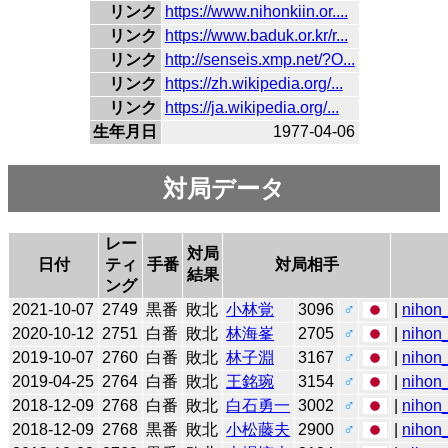
リンク
https://www.nihonkiin.or....
リンク
https://www.baduk.or.kr/r...
リンク
http://senseis.xmp.net/?O...
リンク
https://zh.wikipedia.org/...
リンク
https://ja.wikipedia.org/...
生年月日
1977-04-06
対局データ
レー
対局
日付
ティ
手番
対局相手
結果
ング
2021-10-07
2749
黒番
敗北
小林覚
3096
♂
|
nihon_
2020-10-12
2751
白番
敗北
林海峯
2705
♂
|
nihon_
2019-10-07
2760
白番
敗北
林子淵
3167
♂
|
nihon_
2019-04-25
2764
白番
敗北
王銘琬
3154
♂
|
nihon_
2018-12-09
2768
白番
敗北
白石勇一
3002
♂
|
nihon_
2018-12-09
2768
黒番
敗北
小松藤夫
2900
♂
|
nihon_