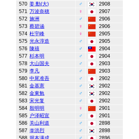
570
姜 勳(大)
♂
2908
571
万波奈穂
♀
2907
572
施洲
♂
2906
573
蔡碧涵
♀
2906
574
杜宇峰
♀
2905
575
光永淳造
♂
2905
576
陳禧
♂
2904
577
杉本明
♂
2904
578
大山国夫
♂
2903
579
李凡
♂
2903
580
中尾准吾
♂
2902
581
金基憲
♂
2902
582
金東勉
♂
2902
583
宋光复
♂
2902
584
殷明明
♀
2901
585
户泽昭宣
♂
2901
586
关山利道
♂
2898
587
李洪烈
♂
2898
588
堀本满成
♂
2896