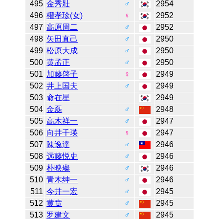
495
金秀壯
♂
2954
496
權孝珍(女)
♀
2952
497
高原周二
♂
2952
498
矢田直己
♂
2950
499
松原大成
♂
2950
500
黄孟正
♂
2950
501
加藤啓子
♀
2949
502
井上国夫
♂
2949
503
兪在星
2949
504
金磊
♂
2948
505
高木祥一
♂
2947
506
向井千瑛
♀
2947
507
陳逸達
♂
2946
508
远藤悦史
♂
2946
509
朴映璨
♂
2946
510
青木绅一
♂
2946
511
今井一宏
♂
2945
512
黄贲
♂
2945
513
罗建文
♂
2945