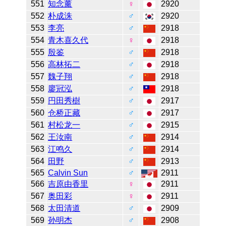
551
知念薰
♀
2920
552
朴成洙
♂
2920
553
李亮
♂
2918
554
青木喜久代
♀
2918
555
殷鉴
♂
2918
556
高林拓二
♂
2918
557
魏子翔
♂
2918
558
廖冠泓
♂
2918
559
円田秀樹
♂
2917
560
仓桥正藏
♂
2917
561
村松龙一
♂
2915
562
王汝南
♂
2914
563
江鸣久
♂
2914
564
田野
♂
2913
565
Calvin Sun
♂
2911
566
吉原由香里
♀
2911
567
奥田彩
♀
2911
568
太田清道
♂
2909
569
孙明杰
♂
2908