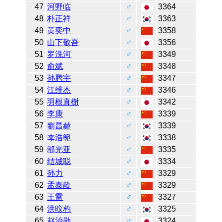
47
河野临
♂
3364
48
朴正祥
♂
3363
49
黄奕中
♂
3358
50
山下敬吾
♂
3356
51
罗洗河
♂
3349
52
俞斌
♂
3348
53
孙腾宇
♂
3347
54
江维杰
♂
3346
55
羽根直樹
♂
3342
56
李康
♂
3339
57
劉昌赫
♂
3339
58
李浩範
♂
3338
59
邬光亚
♂
3335
60
结城聪
♂
3334
61
孙力
♂
3329
62
孟泰龄
♂
3329
63
王雷
♂
3327
64
洪旼杓
♂
3325
65
赵治勋
♂
3324