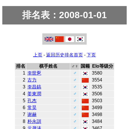
排名表：2008-01-01
上页
-
返回历史排名首页
-
下页
排名
棋手姓名
♂♀
国籍
Elo等级分
1
李世乭
♂
3580
2
古力
♂
3554
3
李昌鎬
♂
3535
4
姜東潤
♂
3506
5
孔杰
♂
3503
6
常昊
♂
3499
7
谢赫
♂
3498
8
朴永訓
♂
3484
9
元晟溱
♂
3467