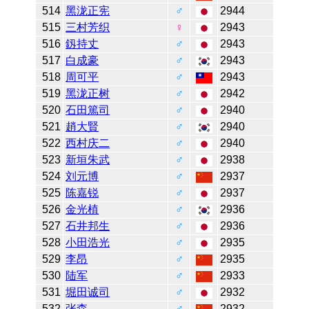
514
黑泷正宪
♂
2944
515
三村芳织
♀
2943
516
釼持丈
♂
2943
517
白成豪
♂
2943
518
周可平
♂
2943
519
黑泷正树
♂
2942
520
石田篤司
♂
2940
521
趙大賢
♂
2940
522
西村庆二
♂
2940
523
新垣朱武
♂
2938
524
刘元博
♂
2937
525
陈嘉锐
♂
2937
526
金光植
♂
2936
527
石井邦生
♂
2936
528
小田浩光
♂
2935
529
李昂
♂
2935
530
陆军
♂
2933
531
堀田诚司
♂
2932
532
张森
♂
2932