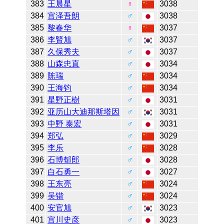
383
王晨星
♀
3038
384
宫泽吾朗
♂
3038
385
黎春华
♀
3037
386
李賢旭
♂
3037
387
久保秀夫
♂
3037
388
山森忠直
♂
3034
389
陈瑞
♂
3034
390
王海钧
♂
3034
391
星野正樹
♂
3031
392
亚历山大迪那斯塔因
♂
3031
393
中野 泰宏
♂
3031
394
郑弘
♂
3029
395
李乐
♂
3028
396
石博郁郎
♂
3028
397
白石勇一
♂
3027
398
王东亮
♂
3024
399
吴锴
♂
3024
400
安官旭
♂
3023
401
宫川史彦
♂
3023