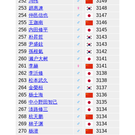
252
冯伟
♂
3149
253
趙惠連
♀
3148
254
仲邑信也
♂
3147
255
王迦南
♂
3146
256
内田修平
♂
3145
257
朴昇哲
♂
3143
258
尹盛鉉
♂
3143
259
孫根氣
♂
3142
260
濑户大树
♂
3141
261
李赫
♀
3141
262
李沂修
♂
3138
263
松本武久
♂
3138
264
金榮桓
♂
3137
265
杨士海
♂
3136
266
中小野田智己
♂
3135
267
淡路修三
♂
3134
268
杭天鹏
♂
3134
269
林子渊
♂
3134
270
杨潜
♂
3134