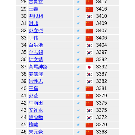
28
古灵益
♂
3417
29
王垚
♂
3416
30
尹畯相
♂
3410
31
时越
♂
3409
32
彭立尧
♂
3407
33
丁伟
♂
3406
34
白洪淅
♂
3404
35
金志錫
♂
3397
36
钟文靖
♂
3392
37
高尾紳路
♂
3392
38
姜儒澤
♂
3387
39
洪性志
♂
3382
40
王磊
♂
3381
41
彭荃
♂
3379
42
牛雨田
♂
3375
43
安祚永
♂
3375
44
韓尙勳
♂
3372
45
檀啸
♂
3370
46
朱元豪
♂
3368