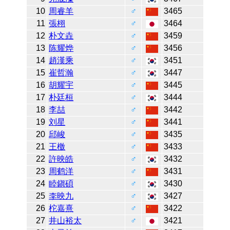
10
周睿羊
♂
3465
11
張栩
♂
3464
12
朴文垚
♂
3459
13
陈耀烨
♂
3456
14
趙漢乘
♂
3451
15
崔哲瀚
♂
3447
16
胡耀宇
♂
3445
17
朴廷桓
♂
3444
18
李喆
♂
3442
19
刘星
♂
3441
20
邱峻
♂
3435
21
王檄
♂
3433
22
許映皓
♂
3432
23
周鹤洋
♂
3431
24
睦鎭碩
♂
3430
25
李映九
♂
3427
26
柁嘉熹
♂
3422
27
井山裕太
♂
3421