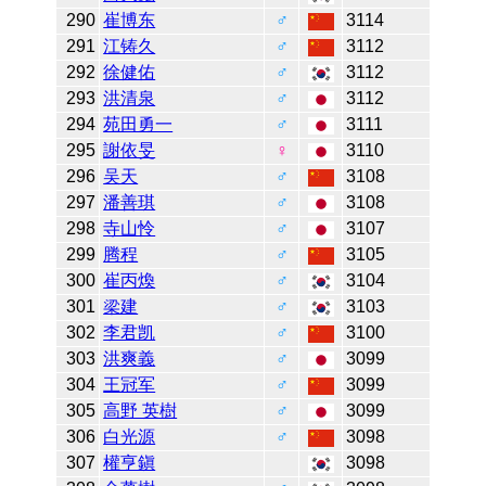
290
崔博东
♂
3114
291
江铸久
♂
3112
292
徐健佑
♂
3112
293
洪清泉
♂
3112
294
苑田勇一
♂
3111
295
謝依旻
♀
3110
296
吴天
♂
3108
297
潘善琪
♂
3108
298
寺山怜
♂
3107
299
腾程
♂
3105
300
崔丙煥
♂
3104
301
梁建
♂
3103
302
李君凯
♂
3100
303
洪爽義
♂
3099
304
王冠军
♂
3099
305
高野 英樹
♂
3099
306
白光源
♂
3098
307
權亨鎭
3098