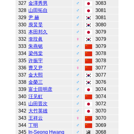
327
金澤秀男
♂
3083
328
山田拓自
♂
3081
329
尹 赫
♂
3081
330
庾炅旻
♂
3080
331
本田邦久
♂
3079
332
李玟眞
♀
3079
333
朱燕铭
♂
3079
334
梁伟棠
♂
3078
335
许振宇
♂
3078
336
曹又尹
♀
3077
337
金大熙
♂
3077
338
金榮三
♂
3076
339
富士田明彦
♂
3074
340
汪见虹
♂
3074
341
山田晋次
♂
3072
342
大竹英雄
♂
3070
343
王祥云
♀
3070
344
丁明
♂
3069
345
In-Seong Hwang
♂
3068