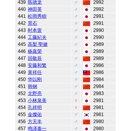
439
陈德龙
♂
2992
440
神田英
♂
2992
441
松岡秀樹
♂
2991
442
景石
♂
2991
443
时本壹
♂
2990
444
工藤紀夫
♂
2990
445
高梨 聖健
♂
2989
446
杨嘉荣
♂
2989
447
回敬辰
♂
2989
448
安藤和繁
♂
2986
449
黃祥任
♂
2986
450
华以刚
♂
2984
451
韩钢
♂
2984
452
北野亮
♂
2983
453
小林泉美
♀
2981
454
孔祥明
♀
2981
455
金燦佑
♂
2981
456
方天丰
♂
2980
457
鸣泽泰一
♂
2980