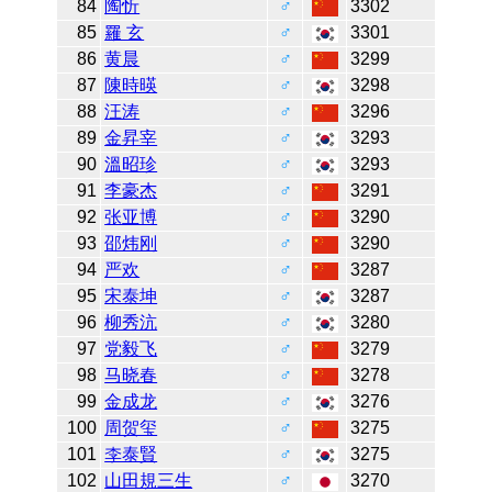
84
陶忻
♂
3302
85
羅 玄
♂
3301
86
黄晨
♂
3299
87
陳時暎
♂
3298
88
汪涛
♂
3296
89
金昇宰
♂
3293
90
溫昭珍
♂
3293
91
李豪杰
♂
3291
92
张亚博
♂
3290
93
邵炜刚
♂
3290
94
严欢
♂
3287
95
宋泰坤
♂
3287
96
柳秀沆
♂
3280
97
党毅飞
♂
3279
98
马晓春
♂
3278
99
金成龙
♂
3276
100
周贺玺
♂
3275
101
李泰賢
♂
3275
102
山田規三生
♂
3270