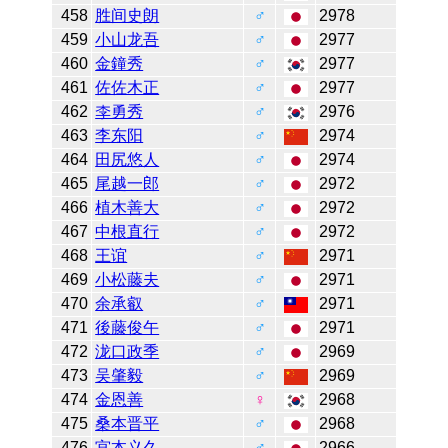
458
胜间史朗
♂
2978
459
小山龙吾
♂
2977
460
金鐘秀
♂
2977
461
佐佐木正
♂
2977
462
李勇秀
♂
2976
463
李东阳
♂
2974
464
田尻悠人
♂
2974
465
尾越一郎
♂
2972
466
植木善大
♂
2972
467
中根直行
♂
2972
468
王谊
♂
2971
469
小松藤夫
♂
2971
470
余承叡
♂
2971
471
後藤俊午
♂
2971
472
泷口政季
♂
2969
473
吴肇毅
♂
2969
474
金恩善
♀
2968
475
桑本晋平
♂
2968
476
宫本义久
♂
2966