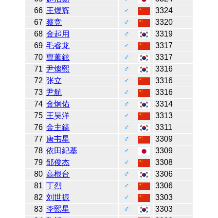
66
王煜辉
♂
3324
67
蔡竞
♂
3320
68
金起用
♂
3319
69
毛睿龙
♂
3317
70
曺薰鉉
♂
3317
71
尹燦熙
♂
3316
72
张立
♂
3316
73
尹航
♂
3316
74
金炯佑
♂
3314
75
王昊洋
♂
3313
76
金主鎬
♂
3311
77
唐韦星
♂
3309
78
依田紀基
♂
3309
79
邹俊杰
♂
3308
80
高根台
♂
3306
81
丁烈
♂
3306
82
刘世振
♂
3303
83
李熙星
♂
3303