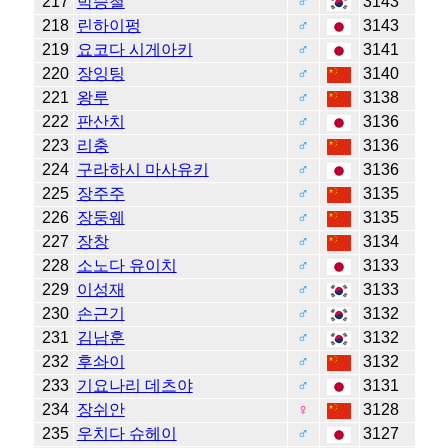
217
박승철
♂
3143
218
린하이펑
♂
3143
219
요코다 시게아키
♂
3141
220
장잉팅
♂
3140
221
왕루
♂
3138
222
판산치
♂
3136
223
리충
♂
3136
224
구라하시 마사유키
♂
3136
225
장주주
♂
3135
226
장둥웨
♂
3135
227
장창
♂
3134
228
소노다 유이치
♂
3133
229
이성재
♂
3133
230
손근기
♂
3132
231
김남훈
♂
3132
232
후솨이
♂
3132
233
기요나리 데츠야
♂
3131
234
장쉬안
♀
3128
235
우치다 슈헤이
♂
3127