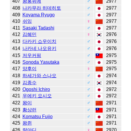
407
왕훙위에
♂
2977
408
나카무라 히데히토
♂
2977
409
Koyama Ryugo
♂
2977
410
쉬잉
♀
2977
411
Sasaki Tadashi
♂
2977
412
김혜민
♀
2976
413
다카키 쇼우이치
♂
2976
414
나카네 나오유키
♂
2976
415
저우커핑
♂
2975
416
Sonoda Yasutaka
♂
2975
417
양후이
♀
2975
418
하세가와 스나오
♂
2974
419
김종수
♂
2974
420
Ogoshi Ichiro
♂
2972
421
우에키 요시오
♂
2972
422
왕이
♂
2971
423
황샹런
♂
2971
424
Komatsu Fujio
♂
2971
425
왕쥔
♂
2971
426
량야디
♀
2970