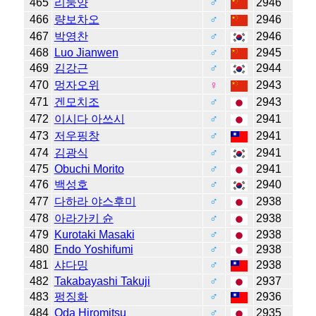
465
리둥양
♂
2946
466
량보차오
♂
2946
467
박영찬
♂
2946
468
Luo Jianwen
♂
2945
469
김강근
♂
2944
470
멍자오위
♀
2943
471
겐모치조
♂
2943
472
이시다 아쓰시
♂
2941
473
저우핑창
♂
2941
474
김광식
♂
2941
475
Obuchi Morito
♂
2941
476
백성호
♂
2940
477
다하라 야스후미
♂
2938
478
아라가키 슌
♂
2938
479
Kurotaki Masaki
♂
2938
480
Endo Yoshifumi
♂
2938
481
샤다밍
♂
2938
482
Takabayashi Takuji
♂
2937
483
펑징화
♂
2936
484
Oda Hiromitsu
♂
2935