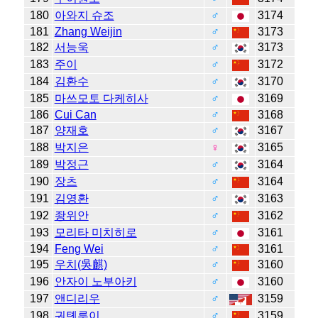
180
아와지 슈조
♂
3174
181
Zhang Weijin
♂
3173
182
서능욱
♂
3173
183
주이
♂
3172
184
김환수
♂
3170
185
마쓰모토 다케히사
♂
3169
186
Cui Can
♂
3168
187
양재호
♂
3167
188
박지은
♀
3165
189
박정근
♂
3164
190
장츠
♂
3164
191
김영환
♂
3163
192
좡위안
♂
3162
193
모리타 미치히로
♂
3161
194
Feng Wei
♂
3161
195
우치(吳麒)
♂
3160
196
안자이 노부아키
♂
3160
197
앤디리우
♂
3159
198
궈톈루이
♂
3159