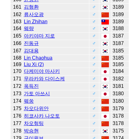
161
김형환
♂
3189
162
류사오광
♂
3189
163
Lin Zhihan
♂
3189
164
웨량
♂
3188
165
아키야마 지로
♂
3187
166
진동규
♂
3187
167
김대용
♂
3185
168
Lin Chaohua
♂
3185
169
Liu Xi (2)
♂
3185
170
다케미야 마사키
♂
3184
171
무라카와 다이스케
♂
3182
172
옥득진
♂
3181
173
가토 아쓰시
♂
3180
174
웨쑹
♂
3180
175
차오다위안
♂
3179
176
히코사카 나오토
♂
3178
177
차오헝팅
♂
3178
178
박승현
♂
3175
179
구이원보
♂
3174