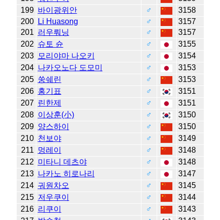
199
바이광위안
♂
3158
200
Li Huasong
♂
3157
201
러우뤄닝
♂
3157
202
슈토 슌
♂
3155
203
모리야마 나오키
♂
3154
204
나카오노다 도모미
♂
3153
205
쑹쉐린
♂
3153
206
홍기표
♂
3151
207
린한제
♂
3151
208
이상훈(小)
♂
3150
209
양스하이
♂
3150
210
천보야
♂
3149
211
멍레이
♂
3148
212
미타니 데츠야
♂
3148
213
나카노 히로나리
♂
3147
214
궈원차오
♂
3145
215
저우쿠이
♂
3144
216
리쿠이
♂
3143