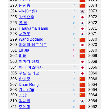
293
왕젠훙
♂
3074
294
샤샤(객원)
♂
3073
295
장리요우
♂
3072
296
윤 혁
♂
3072
297
Haruyama Isamu
♂
3071
298
서건우
♂
3071
299
Wang Bogang
♂
3070
300
마이클 레드먼드
♂
3070
301
Lu Jia
♀
3070
302
리허
♀
3069
303
야마다 신지
♂
3068
304
하네 야스마사
♂
3066
305
구도 노리오
♂
3066
306
왕젠쿤
♂
3066
307
Duan Rong
♂
3064
308
Zhao Ziji
♂
3064
309
징상
♂
3064
310
김대희
♂
3064
311
주옌밍
♂
3062