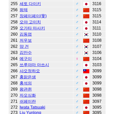
255
세토 다이키
♂
3116
256
팡제
♂
3115
257
장페이페이(斐)
♂
3115
258
오야 고이치
♂
3114
259
오가타 마사키
♂
3111
260
김동엽
♂
3110
261
저우보
♂
3108
262
양 건
♂
3107
263
김만수
♂
3106
264
예구이
♀
3104
265
쓰루야마 아쓰시
♂
3103
266
샤오정하오
♂
3099
267
홍맑은샘
♂
3099
268
홍석의
♂
3099
269
왕관쥔
♂
3098
270
자오싱화
♂
3098
271
쉬페이란
♂
3097
272
Iwata Tatsuaki
♂
3095
273
Liu Yunlong
♂
3095