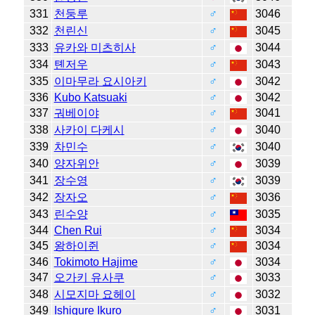
331
천둥루
♂
3046
332
천린신
♂
3045
333
유카와 미츠히사
♂
3044
334
톈저우
♂
3043
335
이마무라 요시아키
♂
3042
336
Kubo Katsuaki
♂
3042
337
궈베이야
♂
3041
338
사카이 다케시
♂
3040
339
차민수
♂
3040
340
양자위안
♂
3039
341
장수영
♂
3039
342
장자오
♂
3036
343
린수양
♂
3035
344
Chen Rui
♂
3034
345
왕하이쥔
♂
3034
346
Tokimoto Hajime
♂
3034
347
오가키 유사쿠
♂
3033
348
시모지마 요헤이
♂
3032
349
Ishigure Ikuro
♂
3031