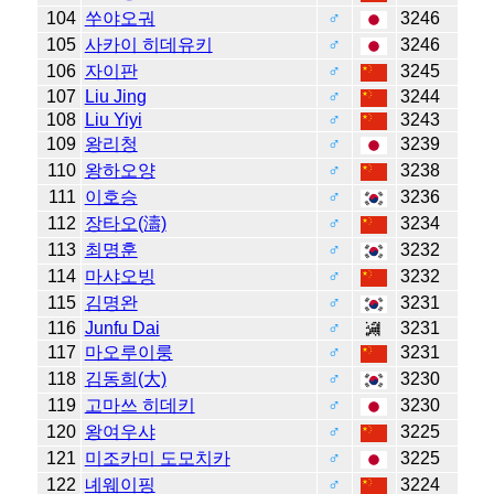
104
쑤야오궈
♂
3246
105
사카이 히데유키
♂
3246
106
자이판
♂
3245
107
Liu Jing
♂
3244
108
Liu Yiyi
♂
3243
109
왕리청
♂
3239
110
왕하오양
♂
3238
111
이호승
♂
3236
112
장타오(濤)
♂
3234
113
최명훈
♂
3232
114
마샤오빙
♂
3232
115
김명완
♂
3231
116
Junfu Dai
♂
3231
117
마오루이룽
♂
3231
118
김동희(大)
♂
3230
119
고마쓰 히데키
♂
3230
120
왕여우샤
♂
3225
121
미조카미 도모치카
♂
3225
122
녜웨이핑
♂
3224