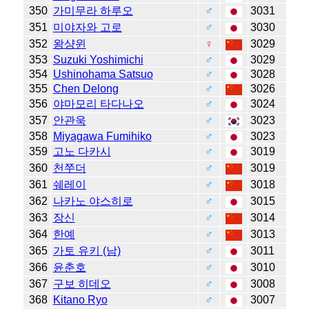
350
가미무라 하루오
♂
3031
351
미야자와 고로
♂
3030
352
왕샹윈
♀
3029
353
Suzuki Yoshimichi
♂
3029
354
Ushinohama Satsuo
♂
3028
355
Chen Delong
♂
3026
356
야마모리 타다나오
♂
3024
357
안관욱
♂
3023
358
Miyagawa Fumihiko
♂
3023
359
고노 다카시
♂
3019
360
천쭈더
♂
3019
361
쉐레이
♂
3018
362
나카노 야스히로
♂
3015
363
장신
♂
3014
364
한예
♂
3013
365
가토 유키 (남)
♂
3011
366
윤춘호
♂
3010
367
구보 히데오
♂
3008
368
Kitano Ryo
♂
3007