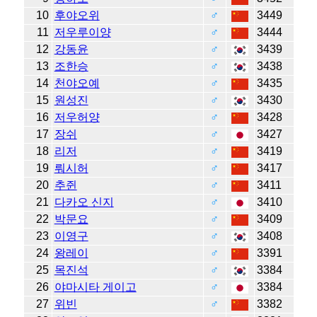
10
후야오위
♂
3449
11
저우루이양
♂
3444
12
강동윤
♂
3439
13
조한승
♂
3438
14
천야오예
♂
3435
15
원성진
♂
3430
16
저우허양
♂
3428
17
장쉬
♂
3427
18
리저
♂
3419
19
뤄시허
♂
3417
20
추쥔
♂
3411
21
다카오 신지
♂
3410
22
박문요
♂
3409
23
이영구
♂
3408
24
왕레이
♂
3391
25
목진석
♂
3384
26
야마시타 게이고
♂
3384
27
위빈
♂
3382