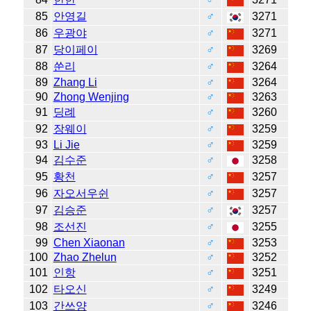
85
안영길
♂
3271
86
우광야
♂
3271
87
당이페이
♂
3269
88
쑨리
♂
3264
89
Zhang Li
♂
3264
90
Zhong Wenjing
♂
3263
91
딩례
♂
3260
92
장웨이
♂
3259
93
Li Jie
♂
3259
94
김수준
♂
3258
95
황천
♂
3257
96
자오서우쉰
♂
3257
97
김승준
♂
3257
98
조선진
♂
3255
99
Chen Xiaonan
♂
3253
100
Zhao Zhelun
♂
3252
101
인항
♂
3251
102
타오신
♂
3249
103
간쓰양
♂
3246