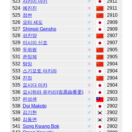
523
사카이 마키
♂
2911
524
예진진
♀
2911
525
장썬
♂
2910
526
오타 세도
♂
2909
527
Shimoji Gensho
♂
2909
528
쉬진양
♂
2907
529
이시이 신조
♂
2907
530
두위펑
♀
2905
531
쑨밍제
♂
2905
532
탕잉
♀
2904
533
스기모토 아키라
♂
2904
534
진징
♂
2904
535
요시다 미카
♀
2904
536
요시하라 유카리(吉原由香里)
♀
2903
537
린성셴
♂
2903
538
Doi Makoto
♂
2902
539
김기헌
♂
2902
540
김동면
♂
2902
541
Song Kwang Bok
♂
2902