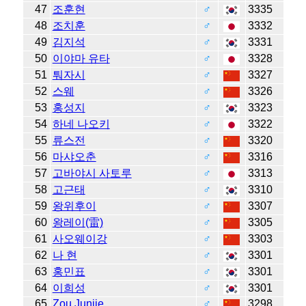
47
조훈현
♂
3335
48
조치훈
♂
3332
49
김지석
♂
3331
50
이야마 유타
♂
3328
51
퉈자시
♂
3327
52
스웨
♂
3326
53
홍성지
♂
3323
54
하네 나오키
♂
3322
55
류스전
♂
3320
56
마샤오춘
♂
3316
57
고바야시 사토루
♂
3313
58
고근태
♂
3310
59
왕위후이
♂
3307
60
왕레이(雷)
♂
3305
61
사오웨이강
♂
3303
62
나 현
♂
3301
63
홍민표
♂
3301
64
이희성
♂
3301
65
Zou Junjie
♂
3298