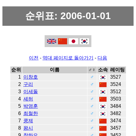
순위표: 2006-01-01
이전
-
역대 페이지로 돌아가기
-
다음
순위
이름
♂♀
소속
레이팅
1
이창호
♂
3527
2
구리
♂
3524
3
이세돌
♂
3512
4
셰허
♂
3503
5
박영훈
♂
3484
6
최철한
♂
3482
7
쿵제
♂
3474
8
왕시
♂
3457
9
창하오
♂
3452