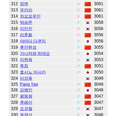
312
정옌
♀
3061
313
우카이
♂
3061
314
차오요우인
♀
3061
315
박승문
♂
3058
316
이민진
♀
3056
317
리춘화
♀
3056
318
야마다 다쿠지
♂
3056
319
루안윈성
♂
3055
320
가나자와 히데오
♂
3054
321
이현욱
♂
3053
322
투칭
♂
3051
323
호시노 마사키
♂
3050
324
이강욱
3049
325
Pang Yan
♂
3049
326
김병민
♂
3048
327
왕둥량
♂
3047
328
추페이
♂
3047
329
오규철
♂
3047
330
윤영선
♀
3046