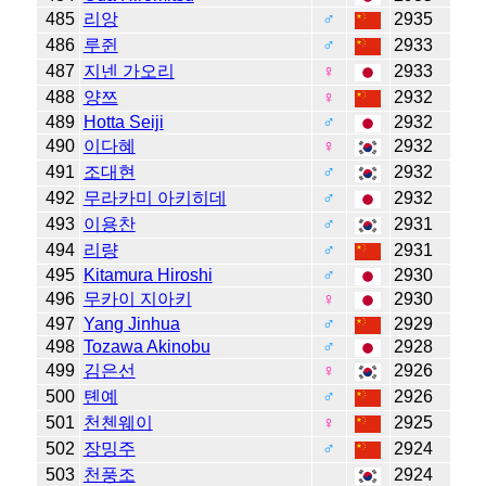
485
리앙
♂
2935
486
루쥔
♂
2933
487
지넨 가오리
♀
2933
488
양쯔
♀
2932
489
Hotta Seiji
♂
2932
490
이다혜
♀
2932
491
조대현
♂
2932
492
무라카미 아키히데
♂
2932
493
이용찬
♂
2931
494
리량
♂
2931
495
Kitamura Hiroshi
♂
2930
496
무카이 지아키
♀
2930
497
Yang Jinhua
♂
2929
498
Tozawa Akinobu
♂
2928
499
김은선
♀
2926
500
톈예
♂
2926
501
천첸웨이
♀
2925
502
장밍주
♂
2924
503
천풍조
2924