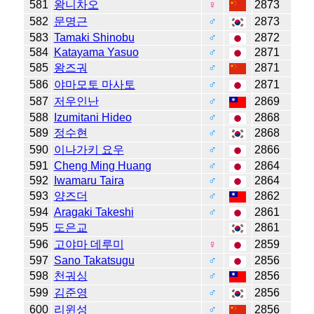
581
왕니차오
♀
2873
582
문명근
♂
2873
583
Tamaki Shinobu
♂
2872
584
Katayama Yasuo
♂
2871
585
왕즈궈
♂
2871
586
야마모토 마사토
♂
2871
587
저우인난
♂
2869
588
Izumitani Hideo
♂
2868
589
정수현
♂
2868
590
이나가키 요우
♂
2866
591
Cheng Ming Huang
♂
2864
592
Iwamaru Taira
♂
2864
593
양즈더
♂
2862
594
Aragaki Takeshi
♂
2861
595
도은교
2861
596
고야마 데루미
♀
2859
597
Sano Takatsugu
♂
2856
598
천궈싱
♂
2856
599
김준영
♂
2856
600
리윈성
♂
2856