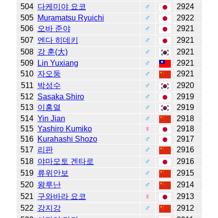
504
다케미야 요코
♂
2924
505
Muramatsu Ryuichi
♂
2922
506
오바 준야
♂
2921
507
엔다 히데키
♂
2921
508
강 훈(大)
♂
2921
509
Lin Yuxiang
♂
2921
510
자오둥
♂
2921
511
박성수
♂
2920
512
Sasaka Shiro
♂
2919
513
이홍열
♂
2919
514
Yin Jian
♂
2918
515
Yashiro Kumiko
♀
2918
516
Kurahashi Shozo
♂
2917
517
리판
♂
2916
518
야마모토 겐타로
♂
2916
519
류위안보
♂
2915
520
왕루난
♂
2914
521
구와바라 요코
♀
2913
522
강지강
♂
2912