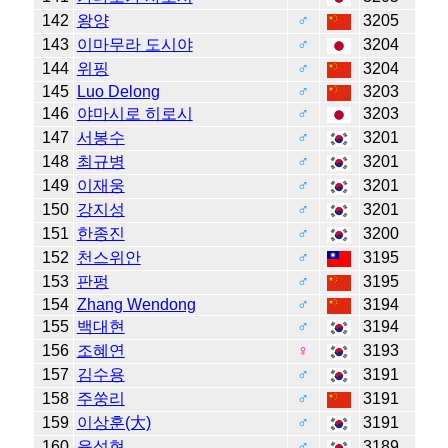
142
왕양
♂
3205
143
이마무라 도시야
♂
3204
144
위핑
♂
3204
145
Luo Delong
♂
3203
146
야마시로 히로시
♂
3203
147
서봉수
♂
3201
148
최규병
♂
3201
149
이재웅
♂
3201
150
강지성
♂
3201
151
한종진
♂
3200
152
천스위안
♂
3195
153
판펑
♂
3195
154
Zhang Wendong
♂
3194
155
백대현
♂
3194
156
조혜연
♀
3193
157
김수용
♂
3191
158
주쑹리
♂
3191
159
이상훈(大)
♂
3191
160
윤성현
♂
3189