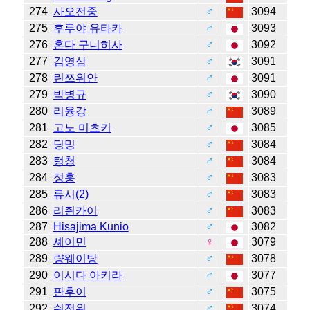
274
사오전중
♂
3094
275
후루야 유타카
♂
3093
276
혼다 구니히사
♂
3092
277
김영삼
♂
3091
278
린쯔위안
♂
3091
279
박병규
♂
3090
280
리융강
♂
3089
281
고노 미츠키
♂
3085
282
딩밍
♂
3084
283
텅청
♂
3084
284
정훙
♂
3083
285
류시(2)
♂
3083
286
리쥔카이
♂
3083
287
Hisajima Kunio
♂
3082
288
셰이민
♀
3079
289
량웨이탕
♂
3078
290
이시다 아키라
♂
3077
291
판후이
♂
3075
292
쉬전위
♂
3074