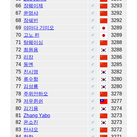
66
장웨이제
♂
3293
67
쑨멍샤
♂
3292
68
장쉐빈
♂
3292
69
야마다 기미오
♂
3289
70
고노 린
♂
3289
71
탕웨이싱
♂
3288
72
최원용
♂
3288
73
리캉
♂
3286
74
둥옌
♂
3285
75
진시영
♂
3282
76
류수항
♂
3280
77
김성룡
♂
3280
78
주위안하오
♂
3278
79
저우쥔쉰
♂
3277
80
김기용
♂
3274
81
Zhang Yabo
♂
3273
82
온소진
♂
3273
83
탄샤오
♂
3272
84
한한
♂
3271