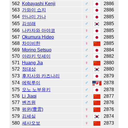
562
Kobayashi Kenji
♂
2886
563
가와이 쇼지
♂
2886
564
만나미 가나
♀
2885
565
김성래
♂
2885
566
나카자와 아야코
♀
2885
567
Okumura Hideo
♂
2885
568
차이비한
♀
2885
569
Morino Setsuo
♂
2884
570
아라키 잇세이
♂
2882
571
Huang Jia
♀
2880
572
정대상
♂
2880
573
후지사와 카즈나리
♂
2879
574
에릭루이
♂
2878
575
오노 노부유키
♂
2878
576
Li Jiaqi
♂
2877
577
볜즈원
♂
2876
578
펑윈(豊雲)
♀
2876
579
김세실
♀
2874
580
셰사오보
♀
2873