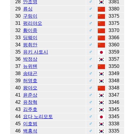
28
안조영
♂
3381
29
류싱
♂
3380
30
구링이
♂
3375
31
펑리야오
♂
3375
32
황이중
♂
3370
33
딩웨이
♂
3366
34
펑취안
♂
3360
35
유키 사토시
♂
3359
36
박정상
♂
3357
37
뉴위톈
♂
3350
38
송태곤
♂
3349
39
허영호
♂
3348
40
왕야오
♂
3348
41
윤준상
♂
3347
42
유창혁
♂
3346
43
김주호
♂
3345
44
요다 노리모토
♂
3345
45
이호범
♂
3338
46
백홍석
♂
3335