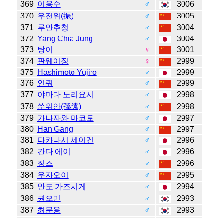
369
이용수
♂
3006
370
우전위(振)
♂
3005
371
루안추청
♂
3004
372
Yang Chia Jung
♂
3004
373
탕이
♀
3001
374
판웨이징
♀
2999
375
Hashimoto Yujiro
♂
2999
376
인쿼
♂
2999
377
야마다 노리요시
♂
2998
378
쑨위안(孫遠)
♂
2998
379
가나자와 마코토
♂
2997
380
Han Gang
♂
2997
381
다카나시 세이겐
♂
2996
382
간다 에이
♂
2996
383
징스
♂
2996
384
우자오이
♂
2995
385
안도 가즈시게
♂
2994
386
권오민
♂
2993
387
최문용
♂
2993