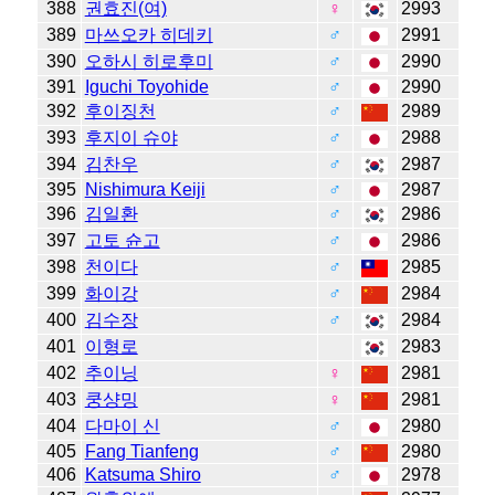
388
권효진(여)
♀
2993
389
마쓰오카 히데키
♂
2991
390
오하시 히로후미
♂
2990
391
Iguchi Toyohide
♂
2990
392
후이징천
♂
2989
393
후지이 슈야
♂
2988
394
김찬우
♂
2987
395
Nishimura Keiji
♂
2987
396
김일환
♂
2986
397
고토 슌고
♂
2986
398
천이다
♂
2985
399
화이강
♂
2984
400
김수장
♂
2984
401
이형로
2983
402
추이닝
♀
2981
403
쿵샹밍
♀
2981
404
다마이 신
♂
2980
405
Fang Tianfeng
♂
2980
406
Katsuma Shiro
♂
2978