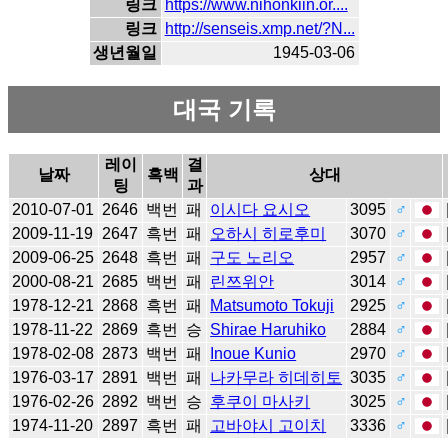
링크
https://www.nihonkiin.or....
링크
http://senseis.xmp.net/?N...
생년월일
1945-03-06
대국 기록
레이
결
날짜
흑백
상대
팅
과
2010-07-01
2646
백번
패
이시다 요시오
3095
♂
2009-11-19
2647
흑번
패
오하시 히로후미
3070
♂
2009-06-25
2648
흑번
패
구도 노리오
2957
♂
2000-08-21
2685
백번
패
린쯔위안
3014
♂
1978-12-21
2868
흑번
패
Matsumoto Tokuji
2925
♂
1978-11-22
2869
흑번
승
Shirae Haruhiko
2884
♂
1978-02-08
2873
백번
패
Inoue Kunio
2970
♂
1976-03-17
2891
백번
패
나카무라 히데히토
3035
♂
1976-02-26
2892
백번
승
후쿠이 마사키
3025
♂
1974-11-20
2897
흑번
패
고바야시 고이치
3336
♂