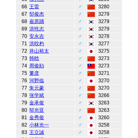
66
王雷
♂
3280
67
邹俊杰
♂
3279
68
崔原踊
♂
3279
69
洪性志
♂
3279
70
安永吉
♂
3278
71
洪旼杓
♂
3277
72
井山裕太
♂
3275
73
韩晗
♂
3273
74
周俊勛
♂
3273
75
董彦
♂
3271
76
河野临
♂
3270
77
朱元豪
♂
3270
78
张学斌
♂
3266
79
金承俊
♂
3263
80
邬光亚
♂
3263
81
金秀俊
♂
3260
82
小林光一
♂
3258
83
王立誠
♂
3258