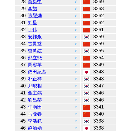
28
黄奕中
♂
3369
29
李喆
♂
3363
30
陈耀烨
♂
3362
31
刘星
♂
3362
32
丁伟
♂
3361
33
安祚永
♂
3359
34
古灵益
♂
3359
35
曺薰鉉
♂
3355
36
彭立尧
♂
3354
37
周睿羊
♂
3349
38
依田紀基
♂
3348
39
朴正祥
♂
3348
40
尹畯相
♂
3347
41
金主鎬
♂
3346
42
劉昌赫
♂
3346
43
牛雨田
♂
3341
44
马晓春
♂
3340
45
李浩範
♂
3338
46
赵治勋
♂
3338