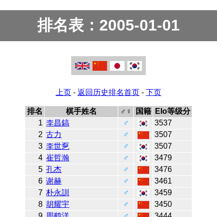
排名表：2005-01-01
上页
-
返回历史排名首页
-
下页
排名
棋手姓名
♂♀
国籍
Elo等级分
1
李昌鎬
♂
3537
2
古力
♂
3507
3
李世乭
♂
3507
4
崔哲瀚
♂
3479
5
孔杰
♂
3476
6
谢赫
♂
3461
7
朴永訓
♂
3459
8
胡耀宇
♂
3450
9
周鹤洋
♂
3444