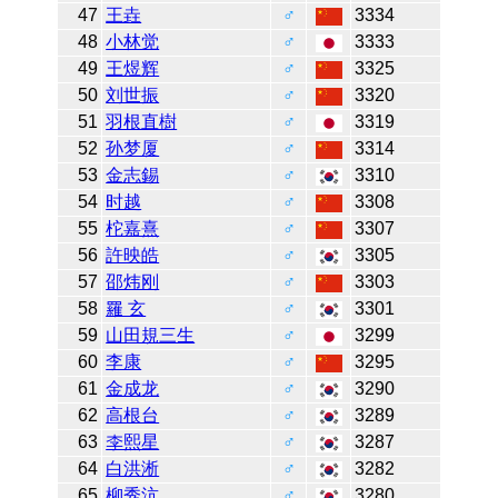
47
王垚
♂
3334
48
小林觉
♂
3333
49
王煜辉
♂
3325
50
刘世振
♂
3320
51
羽根直樹
♂
3319
52
孙梦厦
♂
3314
53
金志錫
♂
3310
54
时越
♂
3308
55
柁嘉熹
♂
3307
56
許映皓
♂
3305
57
邵炜刚
♂
3303
58
羅 玄
♂
3301
59
山田規三生
♂
3299
60
李康
♂
3295
61
金成龙
♂
3290
62
高根台
♂
3289
63
李熙星
♂
3287
64
白洪淅
♂
3282
65
柳秀沆
♂
3280