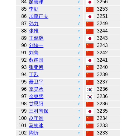
84
趙善津
♂
3256
85
李劼
♂
3253
86
加藤正夫
♂
3251
87
孙力
♂
3249
88
张维
♂
3244
89
王銘琬
♂
3243
90
刘轶一
♂
3243
91
刘菁
♂
3242
92
蘇耀国
♂
3241
93
张亚博
♂
3240
94
丁烈
♂
3239
95
聂卫平
♂
3237
96
李昊承
♂
3236
97
金東熙
♂
3236
98
甘思阳
♂
3236
99
三村智保
♂
3235
100
赵守洵
♂
3234
101
马笑冰
♂
3233
102
陶忻
♂
3233