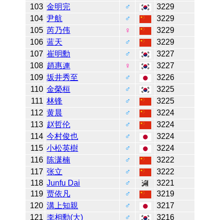
103
金明完
♂
3229
104
尹航
♂
3229
105
芮乃伟
♀
3229
106
蓝天
♂
3229
107
崔明勳
♂
3227
108
趙惠連
♀
3227
109
坂井秀至
♂
3226
110
金榮桓
♂
3225
111
林锋
♂
3225
112
黄晨
♂
3224
113
赵哲伦
♂
3224
114
今村俊也
♂
3224
115
小松英樹
♂
3224
116
陈潇楠
♂
3222
117
张立
♂
3222
118
Junfu Dai
♂
3221
119
贾依凡
♂
3219
120
溝上知親
♂
3217
121
李相勳(大)
♂
3216