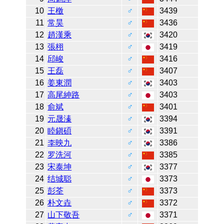
10
王檄
♂
3439
11
常昊
♂
3436
12
趙漢乘
♂
3420
13
張栩
♂
3419
14
邱峻
♂
3416
15
王磊
♂
3407
16
姜東潤
♂
3403
17
高尾紳路
♂
3403
18
俞斌
♂
3401
19
元晟溱
♂
3394
20
睦鎭碩
♂
3391
21
李映九
♂
3386
22
罗洗河
♂
3385
23
宋泰坤
♂
3377
24
结城聪
♂
3373
25
彭荃
♂
3373
26
朴文垚
♂
3372
27
山下敬吾
♂
3371