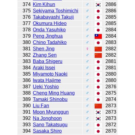
374
Kim Kihun
♂
2886
375
Sekiyama Toshimichi
♂
2886
376
Takabayashi Takuji
♂
2885
377
Okumura Hideo
♂
2885
378
Onda Yasuhiko
♂
2884
379
Peng Jinghua
♂
2884
380
Chino Tadahiko
♂
2883
381
Shen Jing
♀
2882
382
Zhang Sen
♂
2882
383
Baba Shigeru
♂
2881
384
Araki Issei
♂
2881
385
Miyamoto Naoki
♂
2880
386
Iwata Hajime
♂
2880
387
Ueki Yoshio
♂
2876
388
Cheng Ming Huang
♂
2875
389
Tamaki Shinobu
♂
2874
390
Liu Fan
♂
2873
391
Moon Myunggun
♂
2873
392
Na Jonghoon
♂
2873
393
Sano Takatsugu
♂
2872
394
Sasaka Shiro
♂
2870