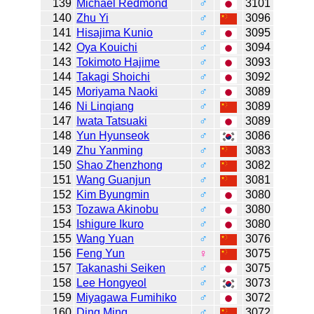
139
Michael Redmond
♂
3101
140
Zhu Yi
♂
3096
141
Hisajima Kunio
♂
3095
142
Oya Kouichi
♂
3094
143
Tokimoto Hajime
♂
3093
144
Takagi Shoichi
♂
3092
145
Moriyama Naoki
♂
3089
146
Ni Linqiang
♂
3089
147
Iwata Tatsuaki
♂
3089
148
Yun Hyunseok
♂
3086
149
Zhu Yanming
♂
3083
150
Shao Zhenzhong
♂
3082
151
Wang Guanjun
♂
3081
152
Kim Byungmin
♂
3080
153
Tozawa Akinobu
♂
3080
154
Ishigure Ikuro
♂
3080
155
Wang Yuan
♂
3076
156
Feng Yun
♀
3075
157
Takanashi Seiken
♂
3075
158
Lee Hongyeol
♂
3073
159
Miyagawa Fumihiko
♂
3072
160
Ding Ming
♂
3072