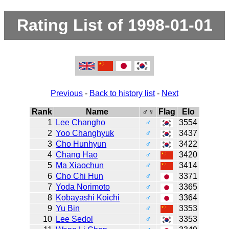
Rating List of 1998-01-01
Previous
-
Back to history list
-
Next
Rank
Name
♂♀
Flag
Elo
1
Lee Changho
♂
3554
2
Yoo Changhyuk
♂
3437
3
Cho Hunhyun
♂
3422
4
Chang Hao
♂
3420
5
Ma Xiaochun
♂
3414
6
Cho Chi Hun
♂
3371
7
Yoda Norimoto
♂
3365
8
Kobayashi Koichi
♂
3364
9
Yu Bin
♂
3353
10
Lee Sedol
♂
3353