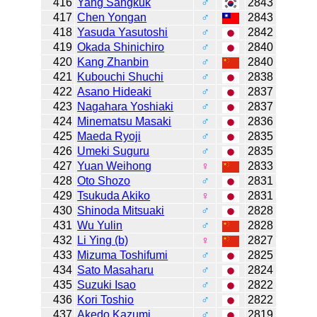
416
Yang Sangkuk
♂
2843
417
Chen Yongan
♂
2843
418
Yasuda Yasutoshi
♂
2842
419
Okada Shinichiro
♂
2840
420
Kang Zhanbin
♂
2840
421
Kubouchi Shuchi
♂
2838
422
Asano Hideaki
♂
2837
423
Nagahara Yoshiaki
♂
2837
424
Minematsu Masaki
♂
2836
425
Maeda Ryoji
♂
2835
426
Umeki Suguru
♂
2835
427
Yuan Weihong
♀
2833
428
Oto Shozo
♂
2831
429
Tsukuda Akiko
♀
2831
430
Shinoda Mitsuaki
♂
2828
431
Wu Yulin
♂
2828
432
Li Ying (b)
♀
2827
433
Mizuma Toshifumi
♂
2825
434
Sato Masaharu
♂
2824
435
Suzuki Isao
♂
2822
436
Kori Toshio
♂
2822
437
Akedo Kazumi
♂
2819