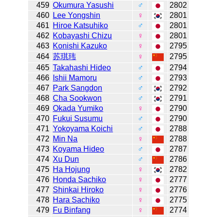
459
Okumura Yasushi
♂
2802
460
Lee Yongshin
♀
2801
461
Hiroe Katsuhiko
♂
2801
462
Kobayashi Chizu
♀
2801
463
Konishi Kazuko
♀
2795
464
苏琪玮
♀
2795
465
Takahashi Hideo
♂
2794
466
Ishii Mamoru
♂
2793
467
Park Sangdon
♂
2792
468
Cha Sookwon
♂
2791
469
Okada Yumiko
♀
2790
470
Fukui Susumu
♂
2790
471
Yokoyama Koichi
♂
2788
472
Min Na
♀
2788
473
Koyama Hideo
♂
2787
474
Xu Dun
♂
2786
475
Ha Hojung
♀
2782
476
Honda Sachiko
♀
2777
477
Shinkai Hiroko
♀
2776
478
Hara Sachiko
♀
2775
479
Fu Binfang
♀
2774