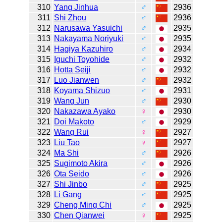
310
Yang Jinhua
♂
2936
311
Shi Zhou
♂
2936
312
Narusawa Yasuichi
♂
2935
313
Nakayama Noriyuki
♂
2935
314
Hagiya Kazuhiro
♂
2934
315
Iguchi Toyohide
♂
2932
316
Hotta Seiji
♂
2932
317
Luo Jianwen
♂
2932
318
Koyama Shizuo
♂
2931
319
Wang Jun
♂
2930
320
Nakazawa Ayako
♀
2930
321
Doi Makoto
♂
2929
322
Wang Rui
♀
2927
323
Liu Tao
♀
2927
324
Ma Shi
♂
2926
325
Sugimoto Akira
♂
2926
326
Ota Seido
♂
2926
327
Shi Jinbo
♂
2925
328
Li Gang
♂
2925
329
Cheng Ming Chi
♂
2925
330
Chen Qianwei
♀
2925