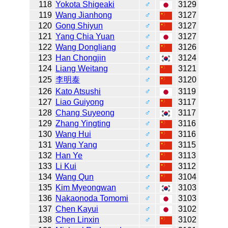
118
Yokota Shigeaki
♂
3129
119
Wang Jianhong
♂
3127
120
Gong Shiyun
♂
3127
121
Yang Chia Yuan
♂
3127
122
Wang Dongliang
♂
3126
123
Han Chongjin
♂
3124
124
Liang Weitang
♂
3121
125
李明泰
♂
3120
126
Kato Atsushi
♂
3119
127
Liao Guiyong
♂
3117
128
Chang Suyeong
♂
3117
129
Zhang Yingting
♂
3116
130
Wang Hui
♂
3116
131
Wang Yang
♂
3115
132
Han Ye
♂
3113
133
Li Kui
♂
3112
134
Wang Qun
♂
3104
135
Kim Myeongwan
♂
3103
136
Nakaonoda Tomomi
♂
3103
137
Chen Kayui
♂
3102
138
Chen Linxin
♂
3102