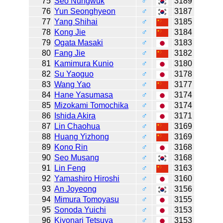
75
Seo Nungwuk
♂
3189
76
Yun Seonghyeon
♂
3187
77
Yang Shihai
♂
3185
78
Kong Jie
♂
3184
79
Ogata Masaki
♂
3183
80
Fang Jie
♂
3182
81
Kamimura Kunio
♂
3180
82
Su Yaoguo
♂
3178
83
Wang Yao
♂
3177
84
Hane Yasumasa
♂
3174
85
Mizokami Tomochika
♂
3174
86
Ishida Akira
♂
3171
87
Lin Chaohua
♂
3169
88
Huang Yizhong
♂
3169
89
Kono Rin
♂
3168
90
Seo Musang
♂
3168
91
Lin Feng
♂
3163
92
Yamashiro Hiroshi
♂
3160
93
An Joyeong
♂
3156
94
Mimura Tomoyasu
♂
3155
95
Sonoda Yuichi
♂
3153
96
Kiyonari Tetsuya
♂
3153