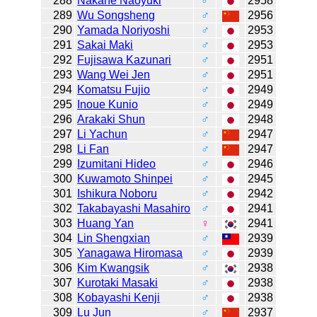
288
Nakane Naoyuki
♂
2958
289
Wu Songsheng
♂
2956
290
Yamada Noriyoshi
♂
2953
291
Sakai Maki
♂
2953
292
Fujisawa Kazunari
♂
2951
293
Wang Wei Jen
♂
2951
294
Komatsu Fujio
♂
2949
295
Inoue Kunio
♂
2949
296
Arakaki Shun
♂
2948
297
Li Yachun
♂
2947
298
Li Fan
♂
2947
299
Izumitani Hideo
♂
2946
300
Kuwamoto Shinpei
♂
2945
301
Ishikura Noboru
♂
2942
302
Takabayashi Masahiro
♂
2941
303
Huang Yan
♀
2941
304
Lin Shengxian
♂
2939
305
Yanagawa Hiromasa
♂
2939
306
Kim Kwangsik
♂
2938
307
Kurotaki Masaki
♂
2938
308
Kobayashi Kenji
♂
2938
309
Lu Jun
♂
2937