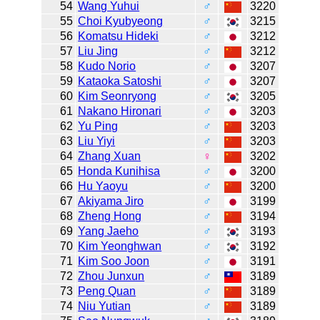
54
Wang Yuhui
♂
3220
55
Choi Kyubyeong
♂
3215
56
Komatsu Hideki
♂
3212
57
Liu Jing
♂
3212
58
Kudo Norio
♂
3207
59
Kataoka Satoshi
♂
3207
60
Kim Seonryong
♂
3205
61
Nakano Hironari
♂
3203
62
Yu Ping
♂
3203
63
Liu Yiyi
♂
3203
64
Zhang Xuan
♀
3202
65
Honda Kunihisa
♂
3200
66
Hu Yaoyu
♂
3200
67
Akiyama Jiro
♂
3199
68
Zheng Hong
♂
3194
69
Yang Jaeho
♂
3193
70
Kim Yeonghwan
♂
3192
71
Kim Soo Joon
♂
3191
72
Zhou Junxun
♂
3189
73
Peng Quan
♂
3189
74
Niu Yutian
♂
3189