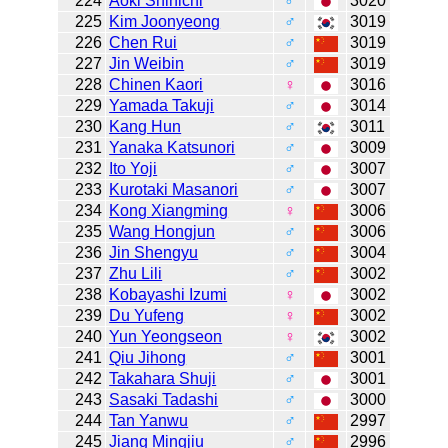
224
Aoki Shinichi
♂
3020
225
Kim Joonyeong
♂
3019
226
Chen Rui
♂
3019
227
Jin Weibin
♂
3019
228
Chinen Kaori
♀
3016
229
Yamada Takuji
♂
3014
230
Kang Hun
♂
3011
231
Yanaka Katsunori
♂
3009
232
Ito Yoji
♂
3007
233
Kurotaki Masanori
♂
3007
234
Kong Xiangming
♀
3006
235
Wang Hongjun
♂
3006
236
Jin Shengyu
♂
3004
237
Zhu Lili
♂
3002
238
Kobayashi Izumi
♀
3002
239
Du Yufeng
♀
3002
240
Yun Yeongseon
♀
3002
241
Qiu Jihong
♂
3001
242
Takahara Shuji
♂
3001
243
Sasaki Tadashi
♂
3000
244
Tan Yanwu
♂
2997
245
Jiang Mingjiu
♂
2996