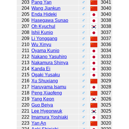
203
Pang Yan
♂
3041
204
Wang Jiankun
♂
3040
205
Enda Hideki
♂
3040
206
Hasegawa Sunao
♂
3038
207
Oh Kyuchul
♂
3038
208
Ishii Kunio
♂
3037
209
Li Yonggang
♂
3037
210
Wu Xinyu
♂
3036
211
Oyama Kunio
♂
3034
212
Nakano Yasuhiro
♂
3033
213
Nakamura Shinya
♂
3032
214
Kanda Ei
♂
3030
215
Ogaki Yusaku
♂
3030
216
Xu Shuxiang
♂
3029
217
Haruyama Isamu
♂
3028
218
Peng Xiaofeng
♂
3027
219
Yang Keon
♂
3026
220
Guo Beiya
♂
3025
221
Lee Hyeonwuk
♂
3025
222
Imamura Yoshiaki
♂
3023
223
Yan An
♂
3020