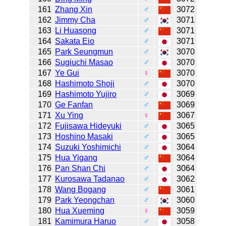
161
Zhang Xin
♂
3072
162
Jimmy Cha
♂
3071
163
Li Huasong
♂
3071
164
Sakata Eio
♂
3071
165
Park Seungmun
♂
3070
166
Sugiuchi Masao
♂
3070
167
Ye Gui
♀
3070
168
Hashimoto Shoji
♂
3070
169
Hashimoto Yujiro
♂
3069
170
Ge Fanfan
♂
3069
171
Xu Ying
♀
3067
172
Fujisawa Hideyuki
♂
3065
173
Hoshino Masaki
♂
3065
174
Suzuki Yoshimichi
♂
3064
175
Hua Yigang
♂
3064
176
Pan Shan Chi
♂
3064
177
Kurosawa Tadanao
♂
3062
178
Wang Bogang
♂
3061
179
Park Yeongchan
♂
3060
180
Hua Xueming
♀
3059
181
Kamimura Haruo
♂
3058