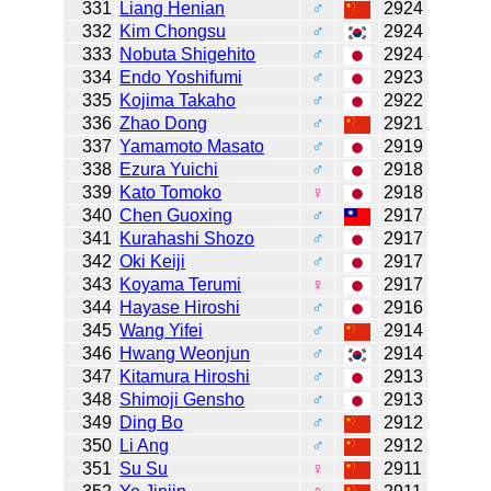
331
Liang Henian
♂
2924
332
Kim Chongsu
♂
2924
333
Nobuta Shigehito
♂
2924
334
Endo Yoshifumi
♂
2923
335
Kojima Takaho
♂
2922
336
Zhao Dong
♂
2921
337
Yamamoto Masato
♂
2919
338
Ezura Yuichi
♂
2918
339
Kato Tomoko
♀
2918
340
Chen Guoxing
♂
2917
341
Kurahashi Shozo
♂
2917
342
Oki Keiji
♂
2917
343
Koyama Terumi
♀
2917
344
Hayase Hiroshi
♂
2916
345
Wang Yifei
♂
2914
346
Hwang Weonjun
♂
2914
347
Kitamura Hiroshi
♂
2913
348
Shimoji Gensho
♂
2913
349
Ding Bo
♂
2912
350
Li Ang
♂
2912
351
Su Su
♀
2911