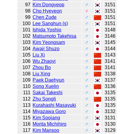
97
Kim Dongyeop
♂
3151
98
Cho Hyeyeon
♀
3151
99
Chen Zude
♂
3151
100
Lee Sanghun (s)
♂
3151
101
Ishida Yoshio
♂
3148
102
Matsumoto Takehisa
♂
3146
103
Kim Yeongsam
♂
3145
104
Awaji Shuzo
♂
3144
105
Liu Xi
♂
3143
106
Wu Zhaoyi
♂
3141
107
Zhou Bo
♂
3141
108
Liu Xing
♂
3138
109
Paek Daehyun
♂
3137
110
Song Xuelin
♂
3136
111
Sakai Takeshi
♂
3135
112
Zhu Songli
♂
3135
113
Kurahashi Masayuki
♂
3135
114
Miyazawa Goro
♂
3132
115
Kim Soojang
♂
3131
116
Morita Michihiro
♂
3130
117
Kim Mansoo
♂
3129