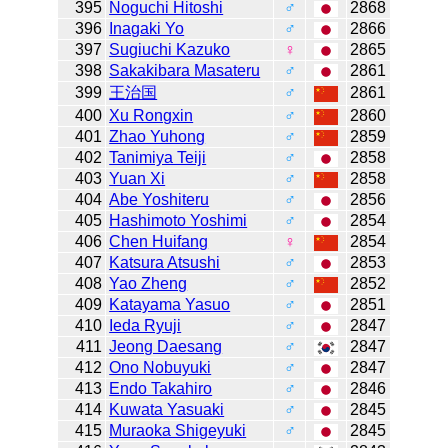
395
Noguchi Hitoshi
♂
2868
396
Inagaki Yo
♂
2866
397
Sugiuchi Kazuko
♀
2865
398
Sakakibara Masateru
♂
2861
399
王治国
♂
2861
400
Xu Rongxin
♂
2860
401
Zhao Yuhong
♂
2859
402
Tanimiya Teiji
♂
2858
403
Yuan Xi
♂
2858
404
Abe Yoshiteru
♂
2856
405
Hashimoto Yoshimi
♂
2854
406
Chen Huifang
♀
2854
407
Katsura Atsushi
♂
2853
408
Yao Zheng
♂
2852
409
Katayama Yasuo
♂
2851
410
Ieda Ryuji
♂
2847
411
Jeong Daesang
♂
2847
412
Ono Nobuyuki
♂
2847
413
Endo Takahiro
♂
2846
414
Kuwata Yasuaki
♂
2845
415
Muraoka Shigeyuki
♂
2845