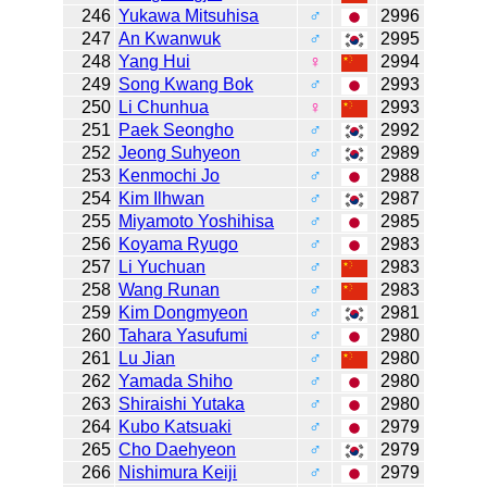
246
Yukawa Mitsuhisa
♂
2996
247
An Kwanwuk
♂
2995
248
Yang Hui
♀
2994
249
Song Kwang Bok
♂
2993
250
Li Chunhua
♀
2993
251
Paek Seongho
♂
2992
252
Jeong Suhyeon
♂
2989
253
Kenmochi Jo
♂
2988
254
Kim Ilhwan
♂
2987
255
Miyamoto Yoshihisa
♂
2985
256
Koyama Ryugo
♂
2983
257
Li Yuchuan
♂
2983
258
Wang Runan
♂
2983
259
Kim Dongmyeon
♂
2981
260
Tahara Yasufumi
♂
2980
261
Lu Jian
♂
2980
262
Yamada Shiho
♂
2980
263
Shiraishi Yutaka
♂
2980
264
Kubo Katsuaki
♂
2979
265
Cho Daehyeon
♂
2979
266
Nishimura Keiji
♂
2979