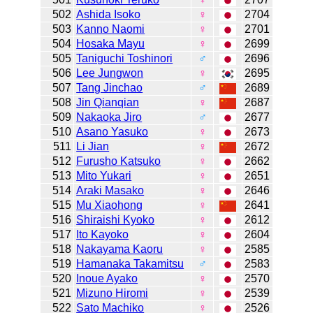
502
Ashida Isoko
♀
2704
503
Kanno Naomi
♀
2701
504
Hosaka Mayu
♀
2699
505
Taniguchi Toshinori
♂
2696
506
Lee Jungwon
♀
2695
507
Tang Jinchao
♂
2689
508
Jin Qianqian
♀
2687
509
Nakaoka Jiro
♂
2677
510
Asano Yasuko
♀
2673
511
Li Jian
♀
2672
512
Furusho Katsuko
♀
2662
513
Mito Yukari
♀
2651
514
Araki Masako
♀
2646
515
Mu Xiaohong
♀
2641
516
Shiraishi Kyoko
♀
2612
517
Ito Kayoko
♀
2604
518
Nakayama Kaoru
♀
2585
519
Hamanaka Takamitsu
♂
2583
520
Inoue Ayako
♀
2570
521
Mizuno Hiromi
♀
2539
522
Sato Machiko
♀
2526