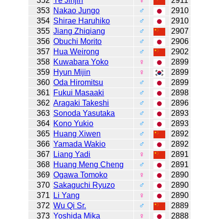
352
Ye Jinjin
♀
2911
353
Nakao Jungo
♂
2910
354
Shirae Haruhiko
♂
2910
355
Jiang Zhiqiang
♂
2907
356
Obuchi Morito
♂
2906
357
Hua Weirong
♂
2902
358
Kuwabara Yoko
♀
2899
359
Hyun Mijin
♀
2899
360
Oda Hiromitsu
♂
2899
361
Fukui Masaaki
♂
2898
362
Aragaki Takeshi
♂
2896
363
Sonoda Yasutaka
♂
2893
364
Kono Yukio
♂
2893
365
Huang Xiwen
♂
2892
366
Yamada Wakio
♂
2892
367
Liang Yadi
♀
2891
368
Huang Meng Cheng
♂
2891
369
Ogawa Tomoko
♀
2890
370
Sakaguchi Ryuzo
♂
2890
371
Li Yang
♀
2890
372
Wu Qi Sr.
♂
2889
373
Yoshida Mika
♀
2888