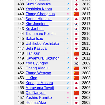
438
Sumi Shinsuke
♂
2819
439
Yoshioka Kaoru
♂
2818
440
Zhang Chenghua
♀
2817
441
Sanno Hirotaka
♂
2817
442
Kim Jongjoon
♂
2817
443
Ko Jaehee
♂
2817
444
Tsurumaru Keiichi
♂
2816
445
Sakai Isao
♂
2816
446
Ushikubo Yoshitaka
♂
2815
447
Seki Kazuya
♂
2813
448
Han Xun
♀
2812
449
Kawamura Kazunori
♂
2811
450
Yoo Byungho
♂
2809
451
Cheng Xiaoliu
♂
2809
452
Zhang Wenyao
♂
2808
453
Li Xing
♂
2808
454
Konagai Masaru
♂
2808
455
Maruyama Toyoji
♂
2806
456
Qiu Danyun
♀
2803
457
Yashiro Kumiko
♀
2803
458
Honma Akio
♂
2803