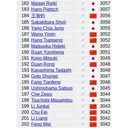
182
Magari Reiki
♂
3057
183
Hans Pietsch
♂
3057
184
王海钧
♂
3056
185
Sakakibara Shoji
♂
3056
186
Yang Chia Jung
♂
3055
187
Wang Yimin
♂
3052
188
Hang Tianpeng
♂
3052
189
Matsuoka Hideki
♂
3052
190
Ruan Yunsheng
♂
3051
191
Kono Mitsuki
♂
3049
192
Duan Rong
♂
3048
193
Kanashima Tadashi
♂
3048
194
Goto Shungo
♂
3047
195
Fang Tianfeng
♂
3046
196
Ushinohama Satsuo
♂
3045
197
Che Zewu
♂
3044
198
Tsuchida Masamitsu
♂
3044
199
Li Junkai
♂
3043
200
Chu Fei
♂
3042
201
Li Liang
♂
3042
202
Feng Wei
♂
3042