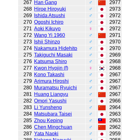
267
Han Gang
♂
2977
268
Hiroe Hiroyuki
♂
2973
269
Ishida Atsushi
♂
2972
270
Ogoshi Ichiro
♂
2972
271
Aoki Kikuyo
♀
2972
272
Wang Yi 1960
♂
2971
273
Ishii Shinzo
♂
2970
274
Nakamura Hidehito
♂
2970
275
Takiguchi Masaki
♂
2969
276
Katsuma Shiro
♂
2968
277
Kwon Hyojin (f)
♀
2968
278
Kono Takashi
♂
2967
279
Arimura Hiroshi
♂
2967
280
Muramatsu Ryuichi
♂
2967
281
Huang Liangyu
♂
2967
282
Omori Yasushi
♂
2966
283
Li Yunsheng
♂
2964
284
Matsubara Taisei
♂
2963
285
Zhou Keping
♂
2963
286
Chen Mingchuan
♂
2962
287
Yata Naoki
♂
2959