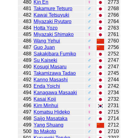
480
Kin En
♀
2773
481
Takamure Tetsuro
♂
2768
482
Kawai Tetsuyuki
♂
2766
483
Miyazaki Ryutaro
♂
2764
484
Hotta Yozo
♂
2763
485
Miyazaki Shimako
♀
2761
486
Wang Yehui
♂
2760
487
Guo Juan
♀
2756
488
Sakakibara Fumiko
♀
2752
489
Su Kaiseki
♂
2747
490
Kosugi Masaru
♂
2747
491
Takamizawa Tadao
♂
2745
492
Kanno Masashi
♂
2744
493
Enda Yoichi
♂
2742
494
Kanagawa Masaaki
♂
2734
495
Kasai Koji
♂
2732
496
Kim Minhui
♀
2731
497
Komatsu Hideko
♀
2715
498
Saijo Masataka
♂
2714
499
Yang Shuang
♀
2712
500
Ito Makoto
♂
2710
501
Kusunoki Teruko
♀
2707