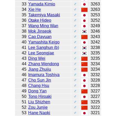
33
Yamada Kimio
♂
3263
34
Xie He
♂
3263
35
Takemiya Masaki
♂
3253
36
Otake Hideo
♂
3252
37
Wang Ming Wan
♂
3249
38
Mok Jinseok
♂
3246
39
Cao Dayuan
♂
3243
40
Yamashita Keigo
♂
3242
41
Lee Sanghun (b)
♂
3238
42
Lee Seongjae
♂
3235
43
Ding Wei
♂
3235
44
Zhang Wendong
♂
3234
45
Jiang Zhujiu
♂
3234
46
Imamura Toshiya
♂
3232
47
Cho Sun Jin
♂
3228
48
Chang Hsu
♂
3228
49
Dong Yan
♂
3227
50
Tono Hiroaki
♂
3227
51
Liu Shizhen
♂
3225
52
Zou Junjie
♂
3222
53
Hane Naoki
♂
3221