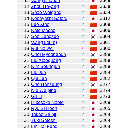
11
Wang Li Chen
♂
3349
12
Zhou Heyang
♂
3338
13
Shao Weigang
♂
3334
14
Kobayashi Satoru
♂
3312
15
Luo Xihe
♂
3308
16
Kato Masao
♂
3306
17
Seo Bongsoo
♂
3304
18
Wang Lei (b)
♂
3301
19
Rui Naiwei
♀
3300
20
Choi Myeonghun
♂
3299
21
Liu Xiaoguang
♂
3298
22
Kim Seungjun
♂
3289
23
Liu Jun
♂
3284
24
Qiu Jun
♂
3282
25
Cho Hanseung
♂
3277
26
Nie Weiping
♂
3274
27
Gu Li
♂
3273
28
Hikosaka Naoto
♂
3269
29
Ryu Si Hoon
♂
3265
30
Takao Shinji
♂
3264
31
Yuki Satoshi
♂
3264
32
Lin Hai Fong
♂
3264