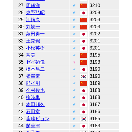
27
周鶴洋
♂
3210
28
東野弘昭
♂
3208
29
江鋳久
♂
3203
30
刘轶一
♂
3203
31
苑田勇一
♂
3202
32
王銘琬
♂
3201
33
小松英樹
♂
3201
34
常昊
♂
3195
35
ゼイ廼偉
♀
3193
36
橋本昌二
♂
3190
37
梁宰豪
♂
3190
38
邵イ剛
♂
3189
39
今村俊也
♂
3188
40
柳時熏
♂
3188
41
本田邦久
♂
3187
42
石田章
♂
3186
43
崔珪ビョン
♂
3185
44
趙善津
♂
3183