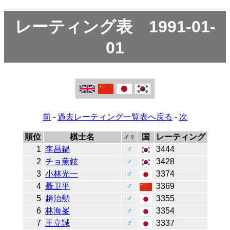
レーティング表 1991-01-
01
前
-
過去レーティング一覧表へ戻る
-
次
順位
棋士名
♂♀
国
レーティング
1
李昌鍋
♂
3444
2
チョ薫鉉
♂
3428
3
小林光一
♂
3374
4
聂卫平
♂
3369
5
趙治勲
♂
3355
6
林海峯
♂
3354
7
王立誠
♂
3337