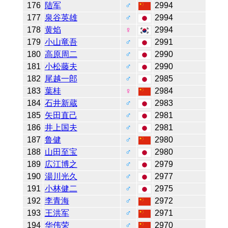
176
陆军
♂
2994
177
泉谷英雄
♂
2994
178
黄焰
♀
2994
179
小山竜吾
♂
2991
180
高原周二
♂
2990
181
小松藤夫
♂
2990
182
尾越一郎
♂
2985
183
葉桂
♀
2984
184
石井新蔵
♂
2983
185
矢田直己
♂
2981
186
井上国夫
♂
2981
187
鲁健
♂
2980
188
山田至宝
♂
2980
189
広江博之
♂
2979
190
湯川光久
♂
2977
191
小林健二
♂
2975
192
李青海
♂
2972
193
王洪军
♂
2971
194
华伟荣
♂
2970