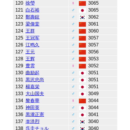
120
徐瑩
♀
3065
121
白石裕
♂
3065
122
鄭壽鉉
♂
3062
123
梁偉棠
♂
3061
124
王群
♂
3060
125
王冠军
♂
3057
126
江鸣久
♂
3057
127
王元
♂
3056
128
王辉
♂
3053
129
豊雲
♀
3052
130
曲励起
♂
3051
131
黒沢忠尚
♂
3051
132
楊嘉栄
♂
3051
133
大山国夫
♂
3049
134
黎春華
♀
3044
135
神田英
♂
3044
136
黒瀧正憲
♂
3041
137
李洪烈
♂
3040
138
呉圭チョル
♂
3040