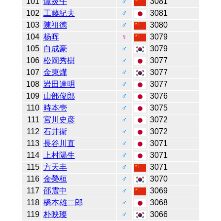
101
谭炎午
♂
3081
102
工藤紀夫
♂
3081
103
陳祖徳
♂
3080
104
杨晖
♀
3079
105
白成豪
♂
3079
106
松岡秀樹
♂
3077
107
金東燁
♂
3077
108
岩田達明
♂
3077
109
山部俊郎
♂
3076
110
時本壱
♂
3075
111
宮川史彦
♂
3072
112
石井衛
♂
3072
113
長谷川直
♂
3071
114
上村陽生
♂
3071
115
方天丰
♂
3071
116
金榮桓
♂
3070
117
邵震中
♂
3069
118
橋本雄二郎
♂
3068
119
朴映璨
♂
3066