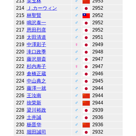
213
吴玉林
♂
2953
214
Ｊ.カーウィン
♂
2952
215
林聖賢
♂
2952
216
鳴沢泰一
♂
2952
217
恩田烈彦
♂
2952
218
太田清道
♂
2951
219
中澤彩子
♀
2949
220
滝口政季
♂
2948
221
藤沢朋斎
♂
2947
222
杉内寿子
♀
2947
223
倉橋正蔵
♂
2946
224
中山典之
♂
2945
225
藤澤一就
♂
2944
226
王汝南
♂
2944
227
徐荣新
♂
2944
228
梁川裕政
♂
2939
229
土井誠
♂
2936
230
杨晋华
♂
2936
231
堀田誠司
♂
2932