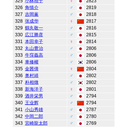
325
小林禮子
♀
2823
326
角慎介
♂
2819
327
吉岡薫
♂
2818
328
张成华
♀
2817
329
鶴丸敬一
♂
2816
330
広江勝彦
♂
2815
331
本田幸子
♀
2814
332
丸山豊治
♂
2806
333
牛窪義高
♂
2806
334
車修權
♂
2806
335
金茜倩
♀
2804
336
奥村靖
♂
2802
337
朴相燉
♂
2802
338
新海洋子
♀
2801
339
酒井栄男
♂
2794
340
王业辉
♂
2794
341
小山秀雄
♂
2787
342
中岡二郎
♂
2780
343
宮崎龍太郎
♂
2769