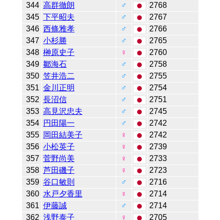
344
高群徹朗
♂
2768
345
下平昭夫
♂
2767
346
西條雅孝
♂
2766
347
小杉勝
♂
2765
348
榊原史子
♀
2760
349
鄒海石
♂
2758
350
笠井浩二
♂
2755
351
金川正明
♂
2754
352
長沼信
♂
2751
353
高見沢忠夫
♂
2745
354
円田陽一
♂
2742
355
岡田結美子
♀
2742
356
小松英子
♀
2739
357
菅野尚美
♀
2733
358
芦田磯子
♀
2723
359
谷口敏則
♂
2716
360
水戸夕香里
♀
2714
361
伊藤誠
♂
2714
362
浅野泰子
♀
2705