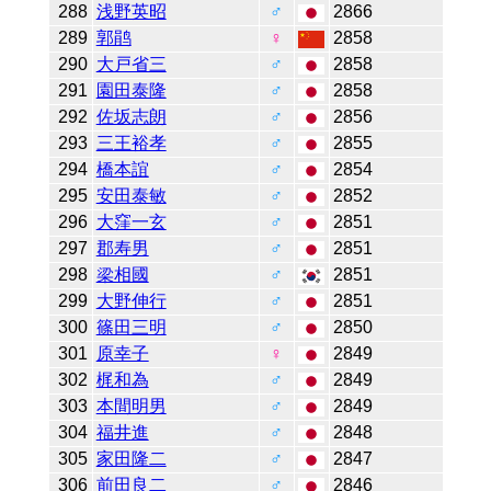
288
浅野英昭
♂
2866
289
郭鹃
♀
2858
290
大戸省三
♂
2858
291
園田泰隆
♂
2858
292
佐坂志朗
♂
2856
293
三王裕孝
♂
2855
294
橋本誼
♂
2854
295
安田泰敏
♂
2852
296
大窪一玄
♂
2851
297
郡寿男
♂
2851
298
梁相國
♂
2851
299
大野伸行
♂
2851
300
篠田三明
♂
2850
301
原幸子
♀
2849
302
梶和為
♂
2849
303
本間明男
♂
2849
304
福井進
♂
2848
305
家田隆二
♂
2847
306
前田良二
♂
2846