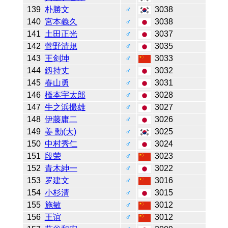
139
朴勝文
♂
3038
140
宮本義久
♂
3038
141
土田正光
♂
3037
142
菅野清規
♂
3035
143
王剑坤
♂
3033
144
釼持丈
♂
3032
145
春山勇
♂
3031
146
橋本宇太郎
♂
3028
147
牛之浜撮雄
♂
3027
148
伊藤庸二
♂
3026
149
姜 勳(大)
♂
3025
150
中村秀仁
♂
3024
151
段荣
♂
3023
152
青木紳一
♂
3022
153
罗建文
♂
3016
154
小杉清
♂
3015
155
施敏
♂
3012
156
王谊
♂
3012