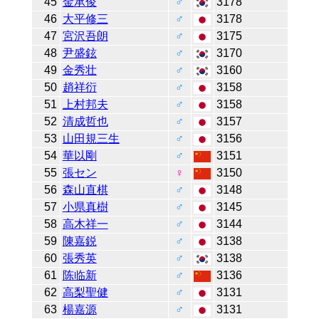
45
金承俊
♂
3178
46
大平修三
♂
3178
47
宮沢吾朗
♂
3175
48
尹盛鉉
♂
3170
49
金秀壮
♂
3160
50
趙祥衍
♂
3158
51
上村邦夫
♂
3158
52
清成哲也
♂
3157
53
山田規三生
♂
3156
54
華以剛
♂
3151
55
張セン
♀
3150
56
森山直棋
♂
3148
57
小県真樹
♂
3145
58
高木祥一
♂
3144
59
陳嘉鋭
♂
3138
60
張秀英
♂
3138
61
陈临新
♂
3136
62
高梨聖健
♂
3131
63
楊嘉源
♂
3131