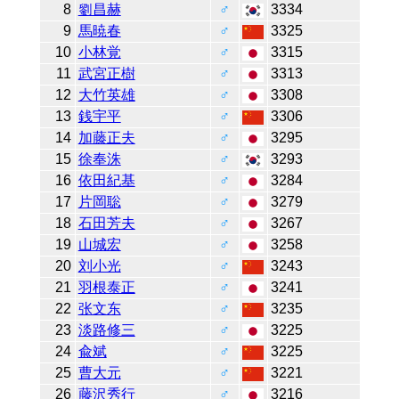
8
劉昌赫
♂
3334
9
馬暁春
♂
3325
10
小林覚
♂
3315
11
武宮正樹
♂
3313
12
大竹英雄
♂
3308
13
銭宇平
♂
3306
14
加藤正夫
♂
3295
15
徐奉洙
♂
3293
16
依田紀基
♂
3284
17
片岡聡
♂
3279
18
石田芳夫
♂
3267
19
山城宏
♂
3258
20
刘小光
♂
3243
21
羽根泰正
♂
3241
22
张文东
♂
3235
23
淡路修三
♂
3225
24
兪斌
♂
3225
25
曹大元
♂
3221
26
藤沢秀行
♂
3216