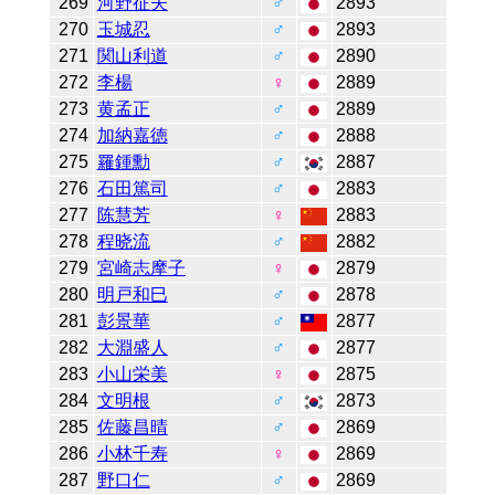
269
河野征夫
♂
2893
270
玉城忍
♂
2893
271
関山利道
♂
2890
272
李楊
♀
2889
273
黄孟正
♂
2889
274
加納嘉徳
♂
2888
275
羅鍾勳
♂
2887
276
石田篤司
♂
2883
277
陈慧芳
♀
2883
278
程晓流
♂
2882
279
宮崎志摩子
♀
2879
280
明戸和巳
♂
2878
281
彭景華
♂
2877
282
大淵盛人
♂
2877
283
小山栄美
♀
2875
284
文明根
♂
2873
285
佐藤昌晴
♂
2869
286
小林千寿
♀
2869
287
野口仁
♂
2869