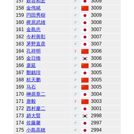
157
萩谷和宏
♂
3009
158
金伟斌
♂
3009
159
円田秀樹
♂
3009
160
梶原武雄
♂
3008
161
金島忠
♂
3007
162
今村善彰
♂
3007
163
茅野直彦
♂
3007
164
孔祥明
♀
3006
165
金日煥
♂
3006
166
庞延
♂
3006
167
鄭銘瑝
♂
3005
168
杭天鹏
♂
3005
169
马石
♂
3005
170
榊原章二
♂
3004
171
唐毅
♀
3003
172
西村慶二
♂
3001
173
趙大賢
♂
2998
174
佐藤馨
♂
2997
175
小島高穂
♂
2994