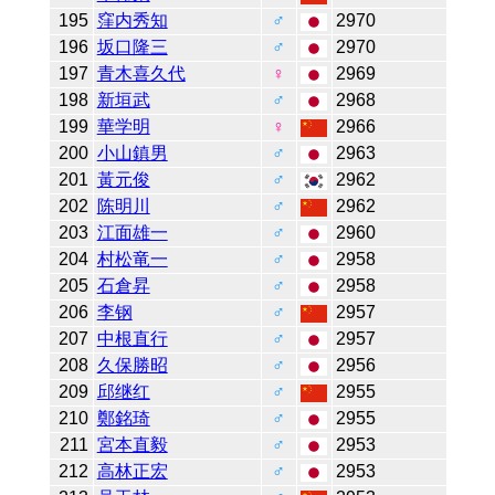
195
窪内秀知
♂
2970
196
坂口隆三
♂
2970
197
青木喜久代
♀
2969
198
新垣武
♂
2968
199
華学明
♀
2966
200
小山鎮男
♂
2963
201
黃元俊
♂
2962
202
陈明川
♂
2962
203
江面雄一
♂
2960
204
村松竜一
♂
2958
205
石倉昇
♂
2958
206
李钢
♂
2957
207
中根直行
♂
2957
208
久保勝昭
♂
2956
209
邱继红
♂
2955
210
鄭銘琦
♂
2955
211
宮本直毅
♂
2953
212
高林正宏
♂
2953