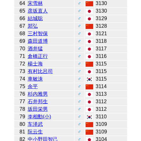
64
宋雪林
♂
3130
65
彦坂直人
♂
3130
66
結城聡
♂
3129
67
郑弘
♂
3128
68
三村智保
♂
3121
69
森田道博
♂
3118
70
酒井猛
♂
3117
71
倉橋正行
♂
3116
72
楊士海
♂
3115
73
有村比呂司
♂
3115
74
車敏洙
♂
3115
75
余平
♂
3114
76
杉内雅男
♂
3113
77
石井邦生
♂
3112
78
坂田栄男
♂
3112
79
李相勳(小)
♂
3110
80
车泽武
♂
3109
81
阮云生
♂
3109
82
中小野田智己
♂
3104