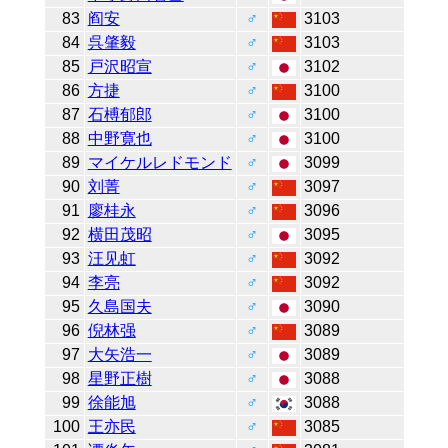
83
阎安
♂
3103
84
呉肇毅
♂
3103
85
戸沢昭宣
♂
3102
86
方捷
♂
3100
87
石榑郁郎
♂
3100
88
中野寛也
♂
3100
89
マイケルレドモンド
♂
3099
90
刘菁
♂
3097
91
廖桂永
♂
3096
92
横田茂昭
♂
3095
93
汪见虹
♂
3092
94
李亮
♂
3092
95
久島国夫
♂
3090
96
倪林强
♂
3089
97
大矢浩一
♂
3089
98
星野正樹
♂
3088
99
徐能旭
♂
3088
100
王亦民
♂
3085