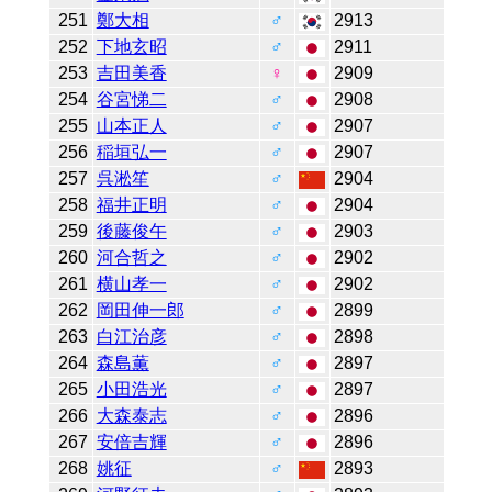
251
鄭大相
♂
2913
252
下地玄昭
♂
2911
253
吉田美香
♀
2909
254
谷宮悌二
♂
2908
255
山本正人
♂
2907
256
稲垣弘一
♂
2907
257
呉淞笙
♂
2904
258
福井正明
♂
2904
259
後藤俊午
♂
2903
260
河合哲之
♂
2902
261
横山孝一
♂
2902
262
岡田伸一郎
♂
2899
263
白江治彦
♂
2898
264
森島薫
♂
2897
265
小田浩光
♂
2897
266
大森泰志
♂
2896
267
安倍吉輝
♂
2896
268
姚征
♂
2893