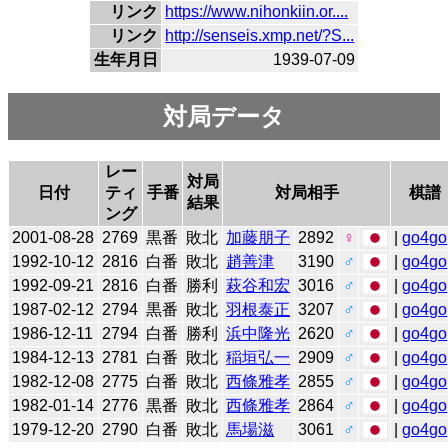
リンク
https://www.nihonkiin.or....
リンク
http://senseis.xmp.net/?S...
生年月日
1939-07-09
対局データ
レー
対局
日付
ティ
手番
対局相手
棋譜
結果
ング
2001-08-28
2769
黒番
敗北
加藤朋子
2892
♀
|
go4go
1992-10-12
2816
白番
敗北
趙善津
3190
♂
|
go4go
1992-09-21
2816
白番
勝利
萩谷和宏
3016
♂
|
go4go
1987-02-12
2794
黒番
敗北
羽根泰正
3207
♂
|
go4go
1986-12-11
2794
白番
勝利
浜中隆光
2620
♂
|
go4go
1984-12-13
2781
白番
敗北
稲垣弘一
2909
♂
|
go4go
1982-12-08
2775
白番
敗北
西條雅孝
2855
♂
|
go4go
1982-01-14
2776
黒番
敗北
西條雅孝
2864
♂
|
go4go
1979-12-20
2790
白番
敗北
馬場滋
3061
♂
|
go4go