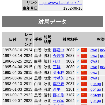
リンク
https://www.baduk.or.kr/r...
生年月日
1952-08-18
対局データ
レー
対局
日付
ティ
手番
対局相手
棋譜
結果
ング
1997-03-16
2924
白番
敗北
邵震中
3082
♂
|
cwa
|
go
1997-03-14
2924
黒番
勝利
金茜倩
2687
♀
|
cwa
|
go
1996-08-25
2925
白番
勝利
张欣
3069
♂
|
cwa
|
1995-04-06
2915
白番
敗北
王群
3080
♂
|
cwa
|
go
1995-04-05
2915
黒番
勝利
吴玉林
2834
♂
|
cwa
|
1995-03-06
2914
黒番
敗北
付斌芳
2792
♀
|
cwa
|
1993-06-10
2911
白番
敗北
李亚春
2937
♂
|
go4go
|
1993-01-03
2913
黒番
敗北
余平
3161
♂
|
go4go
|
1991-09-17
2922
黒番
勝利
邵イ剛
3187
♂
|
go4go
|
1991-09-07
2922
黒番
敗北
王冠军
3064
♂
|
go4go
|