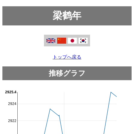
梁鹤年
トップへ戻る
推移グラフ
2925.4
2924
2922