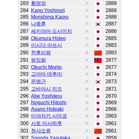
283
황멍정
♂
2889
284
Kano Yoshinori
♂
2889
285
Morishima Kaoru
♂
2888
286
나종훈
♂
2887
287
세키야마 도시미치
♂
2886
288
Okumura Hideo
♂
2885
289
이시다 아쓰시
♂
2883
290
천후이팡
♀
2883
291
펑징화
♂
2877
292
Obuchi Morito
♂
2877
293
고야마 데루미
♀
2874
294
문명근
♂
2873
295
고바야시 치즈
♀
2871
296
Abe Yoshiteru
♂
2870
297
Noguchi Hitoshi
♂
2869
298
Asano Hideaki
♂
2866
299
미야자키 시마코
♀
2863
300
사토 마사하루
♂
2861
301
청샤오류
♂
2861
302
Sonoda Yasutaka
♂
2859