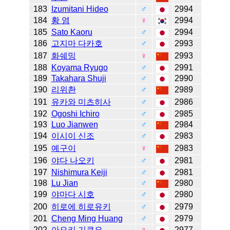
183
Izumitani Hideo
♂
2994
184
황 염
♀
2994
185
Sato Kaoru
♂
2994
186
고지마 다카호
♂
2993
187
화쉐밍
♀
2993
188
Koyama Ryugo
♂
2991
189
Takahara Shuji
♂
2990
190
리위촨
♂
2989
191
유카와 미츠히사
♂
2986
192
Ogoshi Ichiro
♂
2985
193
Luo Jianwen
♂
2984
194
이시이 신조
♂
2983
195
예구이
♀
2983
196
야다 나오키
♂
2981
197
Nishimura Keiji
♂
2981
198
Lu Jian
♂
2980
199
야마다 시호
♂
2980
200
히로에 히로유키
♂
2979
201
Cheng Ming Huang
♂
2979
202
아오키 기쿠요
♀
2977