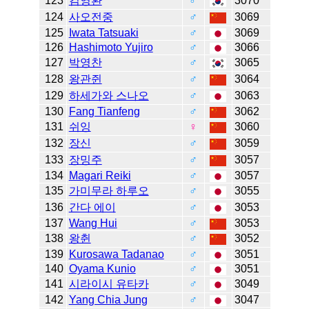
123
김영환
♂
3070
124
사오전중
♂
3069
125
Iwata Tatsuaki
♂
3069
126
Hashimoto Yujiro
♂
3066
127
박영찬
♂
3065
128
왕관쥔
♂
3064
129
하세가와 스나오
♂
3063
130
Fang Tianfeng
♂
3062
131
쉬잉
♀
3060
132
장신
♂
3059
133
장밍주
♂
3057
134
Magari Reiki
♂
3057
135
가미무라 하루오
♂
3055
136
간다 에이
♂
3053
137
Wang Hui
♂
3053
138
왕췬
♂
3052
139
Kurosawa Tadanao
♂
3051
140
Oyama Kunio
♂
3051
141
시라이시 유타카
♂
3049
142
Yang Chia Jung
♂
3047