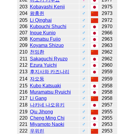
203
Kobayashi Kenji
♂
2975
204
왕훙쥔
♂
2973
205
Li Qinghai
♂
2972
206
Kubouchi Shuchi
♂
2970
207
Inoue Kunio
♂
2966
208
Komatsu Fujio
♂
2963
209
Koyama Shizuo
♂
2963
210
천밍촨
♂
2962
211
Sakaguchi Ryuzo
♂
2962
212
Ezura Yuichi
♂
2960
213
후지사와 카즈나리
♂
2959
214
자오둥
♂
2959
215
Kubo Katsuaki
♂
2958
216
Muramatsu Ryuichi
♂
2958
217
Li Gang
♂
2958
218
나카네 나오유키
♂
2957
219
Qiu Jihong
♂
2955
220
Cheng Ming Chi
♂
2955
221
Miyamoto Naoki
♂
2953
222
우위린
♂
2953