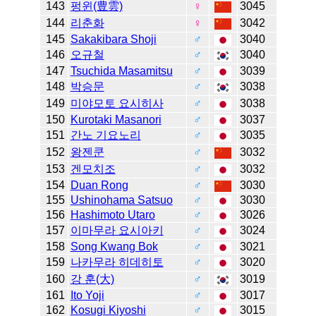
143
펑윈(豊雲)
♀
3045
144
리춘화
♀
3042
145
Sakakibara Shoji
♂
3040
146
오규철
♂
3040
147
Tsuchida Masamitsu
♂
3039
148
박승문
♂
3038
149
미야모토 요시히사
♂
3038
150
Kurotaki Masanori
♂
3037
151
간노 기요노리
♂
3035
152
왕젠쿤
♂
3032
153
겐모치조
♂
3032
154
Duan Rong
♂
3030
155
Ushinohama Satsuo
♂
3030
156
Hashimoto Utaro
♂
3026
157
이마무라 요시아키
♂
3024
158
Song Kwang Bok
♂
3021
159
나카무라 히데히토
♂
3020
160
강 훈(大)
♂
3019
161
Ito Yoji
♂
3017
162
Kosugi Kiyoshi
♂
3015