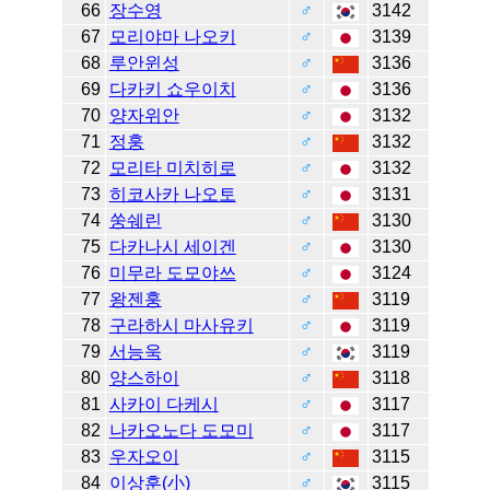
66
장수영
♂
3142
67
모리야마 나오키
♂
3139
68
루안윈성
♂
3136
69
다카키 쇼우이치
♂
3136
70
양자위안
♂
3132
71
정훙
♂
3132
72
모리타 미치히로
♂
3132
73
히코사카 나오토
♂
3131
74
쑹쉐린
♂
3130
75
다카나시 세이겐
♂
3130
76
미무라 도모야쓰
♂
3124
77
왕젠훙
♂
3119
78
구라하시 마사유키
♂
3119
79
서능욱
♂
3119
80
양스하이
♂
3118
81
사카이 다케시
♂
3117
82
나카오노다 도모미
♂
3117
83
우자오이
♂
3115
84
이상훈(小)
♂
3115