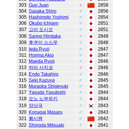
303
Guo Juan
♀
2858
304
Sasaka Shiro
♂
2856
305
Hashimoto Yoshimi
♂
2854
306
Okubo Ichigen
♂
2851
307
고리 도시오
♂
2851
308
Sanno Hirotaka
♂
2849
309
후쿠이 스스무
♂
2848
310
Ieda Ryuji
♂
2847
311
Honma Akio
♂
2847
312
Maeda Ryoji
♂
2846
313
하라 사치코
♀
2846
314
Endo Takahiro
♂
2846
315
Seki Kazuya
♂
2845
316
Muraoka Shigeyuki
♂
2845
317
Yasuda Yasutoshi
♂
2844
318
오노 노부유키
♂
2844
319
양상국
♂
2843
320
Konagai Masaru
♂
2843
321
황시웬
♂
2842
322
Shinoda Mitsuaki
♂
2841