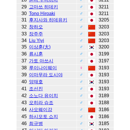
29
고마쓰 히데키
♂
3211
30
Tono Hiroaki
♂
3211
31
후지사와 히데유키
♂
3205
32
창하오
♂
3203
33
장주주
♂
3203
34
Liu Yiyi
♂
3203
35
이상훈(大)
♂
3200
36
류시훈
♂
3199
37
가토 아쓰시
♂
3197
38
루이나이웨이
♀
3193
39
이마무라 도시야
♂
3193
40
양재호
♂
3193
41
조선진
♂
3193
42
소노다 유이치
♂
3189
43
오히라 슈조
♂
3188
44
사오웨이강
♂
3186
45
하시모토 쇼지
♂
3186
46
최규병
♂
3185