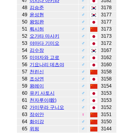
47
이시다 아키라
♂
3182
48
김승준
♂
3178
49
윤성현
♂
3177
50
왕밍완
♂
3177
51
뤄시허
♂
3173
52
오가타 마사키
♂
3173
53
야마다 기미오
♂
3172
54
김수장
♂
3167
55
미야자와 고로
♂
3162
56
기요나리 데츠야
♂
3160
57
천린신
♂
3158
58
조상연
♂
3158
59
왕레이
♂
3154
60
유키 사토시
♂
3153
61
천자루이(銳)
♂
3153
62
가미무라 구니오
♂
3152
63
장쉬안
♀
3151
64
화이강
♂
3150
65
위핑
♂
3144