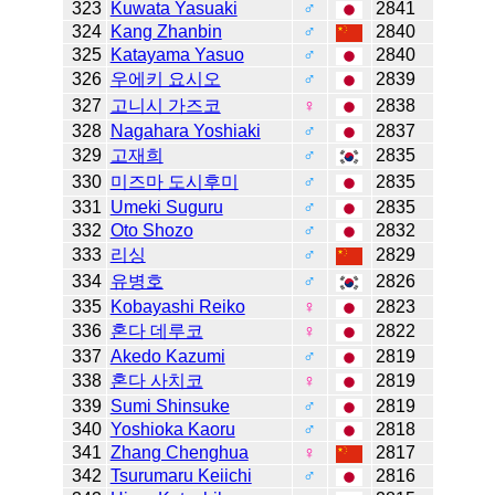
323
Kuwata Yasuaki
♂
2841
324
Kang Zhanbin
♂
2840
325
Katayama Yasuo
♂
2840
326
우에키 요시오
♂
2839
327
고니시 가즈코
♀
2838
328
Nagahara Yoshiaki
♂
2837
329
고재희
♂
2835
330
미즈마 도시후미
♂
2835
331
Umeki Suguru
♂
2835
332
Oto Shozo
♂
2832
333
리싱
♂
2829
334
유병호
♂
2826
335
Kobayashi Reiko
♀
2823
336
혼다 데루코
♀
2822
337
Akedo Kazumi
♂
2819
338
혼다 사치코
♀
2819
339
Sumi Shinsuke
♂
2819
340
Yoshioka Kaoru
♂
2818
341
Zhang Chenghua
♀
2817
342
Tsurumaru Keiichi
♂
2816