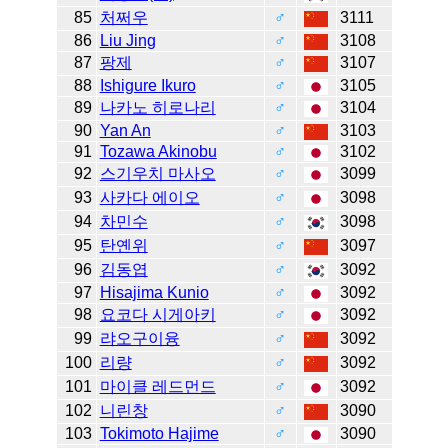
85
처쩌우
♂
3111
86
Liu Jing
♂
3108
87
팡제
♂
3107
88
Ishigure Ikuro
♂
3105
89
나카노 히로나리
♂
3104
90
Yan An
♂
3103
91
Tozawa Akinobu
♂
3102
92
스기우치 마사오
♂
3099
93
사카다 에이오
♂
3098
94
차민수
♂
3098
95
탄옌위
♂
3097
96
김동엽
♂
3092
97
Hisajima Kunio
♂
3092
98
요코다 시게아키
♂
3092
99
랴오구이융
♂
3092
100
리량
♂
3092
101
마이클 레드먼드
♂
3092
102
니린창
♂
3090
103
Tokimoto Hajime
♂
3090