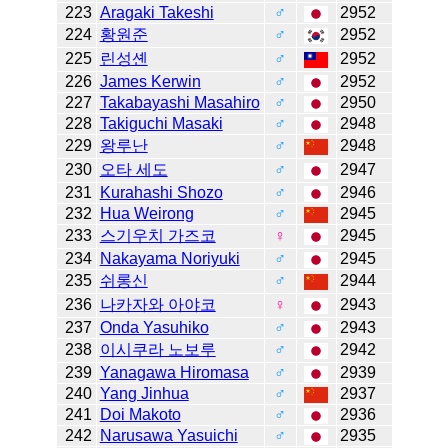
223
Aragaki Takeshi
♂
2952
224
황원준
♂
2952
225
린성셴
♂
2952
226
James Kerwin
♂
2952
227
Takabayashi Masahiro
♂
2950
228
Takiguchi Masaki
♂
2948
229
왕루난
♂
2948
230
오타 세도
♂
2947
231
Kurahashi Shozo
♂
2946
232
Hua Weirong
♂
2945
233
스기우치 가즈코
♀
2945
234
Nakayama Noriyuki
♂
2945
235
쉬롱신
♂
2944
236
나카자와 아야코
♀
2943
237
Onda Yasuhiko
♂
2943
238
이시쿠라 노보루
♂
2942
239
Yanagawa Hiromasa
♂
2939
240
Yang Jinhua
♂
2937
241
Doi Makoto
♂
2936
242
Narusawa Yasuichi
♂
2935