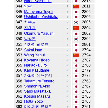
343
Hiroe Katsuhiko
♂
2815
344
양솽
♀
2811
345
Maruyama Toyoji
♂
2806
346
Ushikubo Yoshitaka
♂
2806
347
차수권
♂
2806
348
진첸첸
♀
2804
349
Okumura Yasushi
♂
2802
350
박상돈
♂
2802
351
신가이 히로코
♀
2801
352
Sakai Isao
♂
2794
353
Wang Yehui
♂
2794
354
Koyama Hideo
♂
2787
355
Nakaoka Jiro
♂
2780
356
Kaji Kazutame
♂
2779
357
가와이 데쓰유키
♂
2772
358
Takamure Tetsuro
♂
2768
359
Shimohira Akio
♂
2767
360
Saijo Masataka
♂
2766
361
Kosugi Masaru
♂
2765
362
Hotta Yozo
♂
2763
363
미야자키 류타로
♂
2761