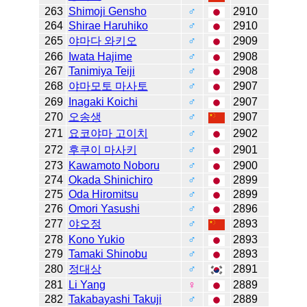
263
Shimoji Gensho
♂
2910
264
Shirae Haruhiko
♂
2910
265
야마다 와키오
♂
2909
266
Iwata Hajime
♂
2908
267
Tanimiya Teiji
♂
2908
268
야마모토 마사토
♂
2907
269
Inagaki Koichi
♂
2907
270
오송생
♂
2907
271
요코야마 고이치
♂
2902
272
후쿠이 마사키
♂
2901
273
Kawamoto Noboru
♂
2900
274
Okada Shinichiro
♂
2899
275
Oda Hiromitsu
♂
2899
276
Omori Yasushi
♂
2896
277
야오정
♂
2893
278
Kono Yukio
♂
2893
279
Tamaki Shinobu
♂
2893
280
정대상
♂
2891
281
Li Yang
♀
2889
282
Takabayashi Takuji
♂
2889