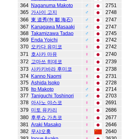
364
Naganuma Makoto
♂
2751
365
가사이 고지
♂
2748
366
東 道秀(현 鄒 海石)
♂
2747
367
Kanagawa Masaaki
♂
2747
368
Takamizawa Tadao
♂
2745
369
Enda Yoichi
♂
2742
370
오카다 유미코
♀
2742
371
호사카 마유
♀
2740
372
고마쓰 히데코
♀
2739
373
사카키바라 후미코
♀
2738
374
Kanno Naomi
♀
2731
375
Ashida Isoko
♀
2728
376
Ito Makoto
♂
2714
377
Taniguchi Toshinori
♂
2703
378
아사노 야스코
♀
2691
379
미토 유카리
♀
2686
380
후루쇼 가츠코
♀
2677
381
Araki Masako
♀
2646
382
무샤오훙
♀
2640
383
Inoue Ayako
♀
2630