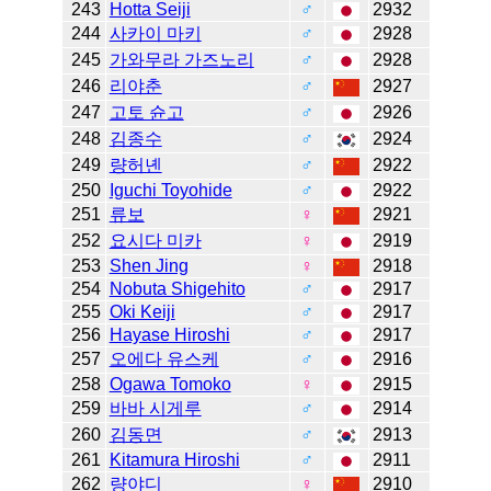
243
Hotta Seiji
♂
2932
244
사카이 마키
♂
2928
245
가와무라 가즈노리
♂
2928
246
리야춘
♂
2927
247
고토 슌고
♂
2926
248
김종수
♂
2924
249
량허녠
♂
2922
250
Iguchi Toyohide
♂
2922
251
류보
♀
2921
252
요시다 미카
♀
2919
253
Shen Jing
♀
2918
254
Nobuta Shigehito
♂
2917
255
Oki Keiji
♂
2917
256
Hayase Hiroshi
♂
2917
257
오에다 유스케
♂
2916
258
Ogawa Tomoko
♀
2915
259
바바 시게루
♂
2914
260
김동면
♂
2913
261
Kitamura Hiroshi
♂
2911
262
량야디
♀
2910