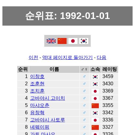
순위표: 1992-01-01
이전
-
역대 페이지로 돌아가기
-
다음
순위
이름
♂♀
소속
레이팅
1
이창호
♂
3459
2
조훈현
♂
3430
3
조치훈
♂
3369
4
고바야시 고이치
♂
3367
5
마샤오춘
♂
3355
6
유창혁
♂
3342
7
고바야시 사토루
♂
3336
8
녜웨이핑
♂
3327
9
가토 마사오
♂
3326