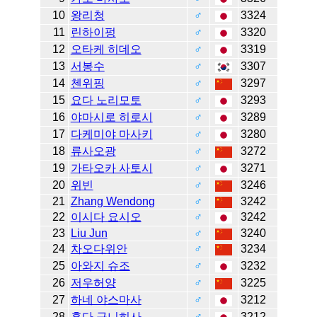
10
왕리청
♂
3324
11
린하이펑
♂
3320
12
오타케 히데오
♂
3319
13
서봉수
♂
3307
14
첸위핑
♂
3297
15
요다 노리모토
♂
3293
16
야마시로 히로시
♂
3289
17
다케미야 마사키
♂
3280
18
류사오광
♂
3272
19
가타오카 사토시
♂
3271
20
위빈
♂
3246
21
Zhang Wendong
♂
3242
22
이시다 요시오
♂
3242
23
Liu Jun
♂
3240
24
차오다위안
♂
3234
25
아와지 슈조
♂
3232
26
저우허양
♂
3225
27
하네 야스마사
♂
3212
28
혼다 구니히사
♂
3212