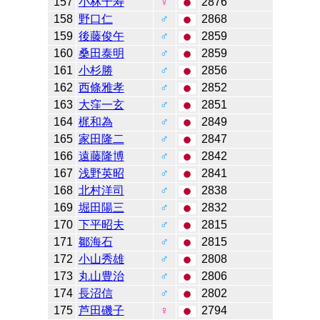
157
小林千寿
♀
2876
158
野口仁
♂
2868
159
後藤俊午
♂
2859
160
桑田泰明
♂
2859
161
小杉勝
♂
2856
162
西條雅孝
♂
2852
163
大窪一玄
♂
2851
164
梶和為
♂
2849
165
家田隆二
♂
2847
166
遠藤隆博
♂
2842
167
浅野英昭
♂
2841
168
北村洋司
♂
2838
169
堀田陽三
♂
2832
170
下平昭夫
♂
2815
171
鄒海石
♂
2815
172
小山秀雄
♂
2808
173
丸山豊治
♂
2806
174
長沼信
♂
2802
175
芦田磯子
♀
2794