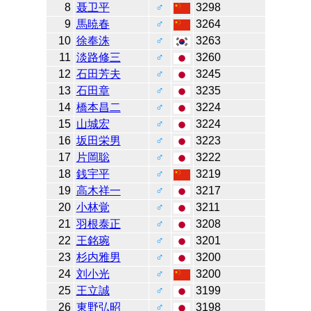
8
聂卫平
♂
3298
9
馬暁春
♂
3264
10
徐奉洙
♂
3263
11
淡路修三
♂
3260
12
石田芳夫
♂
3245
13
石田章
♂
3235
14
橋本昌二
♂
3224
15
山城宏
♂
3224
16
坂田栄男
♂
3223
17
片岡聡
♂
3222
18
銭宇平
♂
3219
19
高木祥一
♂
3217
20
小林覚
♂
3211
21
羽根泰正
♂
3208
22
王銘琬
♂
3201
23
杉内雅男
♂
3200
24
刘小光
♂
3200
25
王立誠
♂
3199
26
東野弘昭
♂
3198