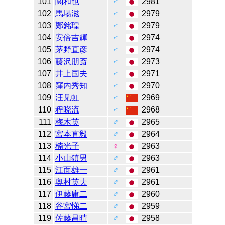
101
関和也
♂
2981
102
馬場滋
♂
2979
103
鄭銘瑝
♂
2979
104
安倍吉輝
♂
2974
105
茅野直彦
♂
2974
106
藤沢朋斎
♂
2973
107
井上国夫
♂
2971
108
窪内秀知
♂
2970
109
汪见虹
♂
2969
110
程晓流
♂
2968
111
梅木英
♂
2965
112
宮本直毅
♂
2964
113
楠光子
♀
2963
114
小山鎮男
♂
2963
115
江面雄一
♂
2961
116
奥村英夫
♂
2961
117
伊藤庸二
♂
2960
118
谷宮悌二
♂
2959
119
佐藤昌晴
♂
2958