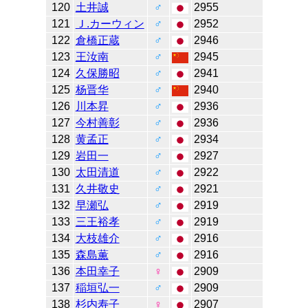
120
土井誠
♂
2955
121
Ｊ.カーウィン
♂
2952
122
倉橋正蔵
♂
2946
123
王汝南
♂
2945
124
久保勝昭
♂
2941
125
杨晋华
♂
2940
126
川本昇
♂
2936
127
今村善彰
♂
2936
128
黄孟正
♂
2934
129
岩田一
♂
2927
130
太田清道
♂
2922
131
久井敬史
♂
2921
132
早瀬弘
♂
2919
133
三王裕孝
♂
2919
134
大枝雄介
♂
2916
135
森島薫
♂
2916
136
本田幸子
♀
2909
137
稲垣弘一
♂
2909
138
杉内寿子
♀
2907