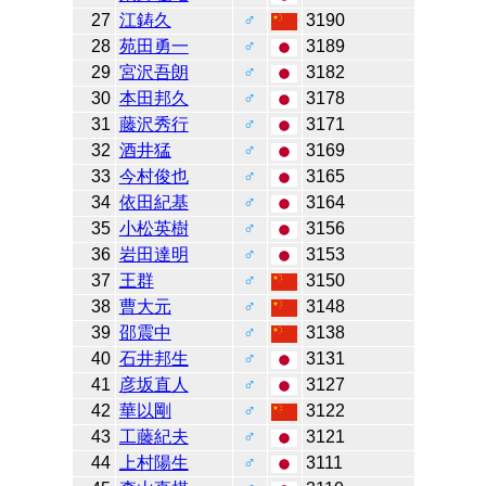
27
江鋳久
♂
3190
28
苑田勇一
♂
3189
29
宮沢吾朗
♂
3182
30
本田邦久
♂
3178
31
藤沢秀行
♂
3171
32
酒井猛
♂
3169
33
今村俊也
♂
3165
34
依田紀基
♂
3164
35
小松英樹
♂
3156
36
岩田達明
♂
3153
37
王群
♂
3150
38
曹大元
♂
3148
39
邵震中
♂
3138
40
石井邦生
♂
3131
41
彦坂直人
♂
3127
42
華以剛
♂
3122
43
工藤紀夫
♂
3121
44
上村陽生
♂
3111