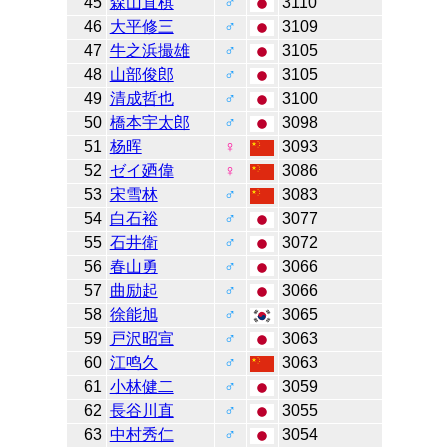
45
森山直棋
♂
3110
46
大平修三
♂
3109
47
牛之浜撮雄
♂
3105
48
山部俊郎
♂
3105
49
清成哲也
♂
3100
50
橋本宇太郎
♂
3098
51
杨晖
♀
3093
52
ゼイ廼偉
♀
3086
53
宋雪林
♂
3083
54
白石裕
♂
3077
55
石井衛
♂
3072
56
春山勇
♂
3066
57
曲励起
♂
3066
58
徐能旭
♂
3065
59
戸沢昭宣
♂
3063
60
江鸣久
♂
3063
61
小林健二
♂
3059
62
長谷川直
♂
3055
63
中村秀仁
♂
3054