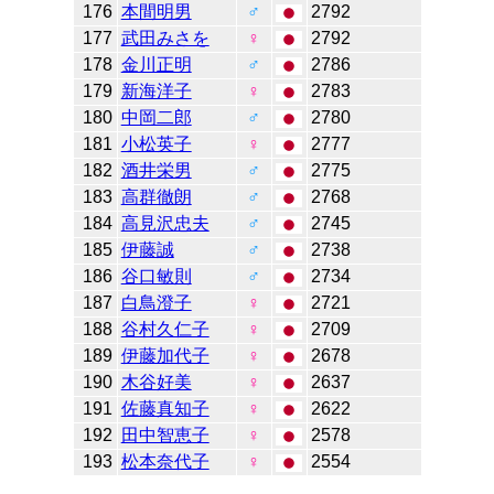
176
本間明男
♂
2792
177
武田みさを
♀
2792
178
金川正明
♂
2786
179
新海洋子
♀
2783
180
中岡二郎
♂
2780
181
小松英子
♀
2777
182
酒井栄男
♂
2775
183
高群徹朗
♂
2768
184
高見沢忠夫
♂
2745
185
伊藤誠
♂
2738
186
谷口敏則
♂
2734
187
白鳥澄子
♀
2721
188
谷村久仁子
♀
2709
189
伊藤加代子
♀
2678
190
木谷好美
♀
2637
191
佐藤真知子
♀
2622
192
田中智恵子
♀
2578
193
松本奈代子
♀
2554