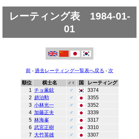
レーティング表 1984-01-
01
前
-
過去レーティング一覧表へ戻る
-
次
順位
棋士名
♂♀
国
レーティング
1
チョ薫鉉
♂
3374
2
趙治勲
♂
3355
3
小林光一
♂
3352
4
加藤正夫
♂
3339
5
林海峯
♂
3317
6
武宮正樹
♂
3310
7
大竹英雄
♂
3307