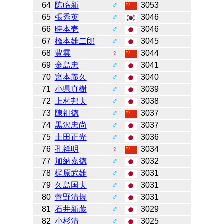
64
陈临新
♂
3053
65
張秀英
♂
3046
66
時本壱
♂
3046
67
橋本雄二郎
♂
3045
68
豊雲
♀
3044
69
金島忠
♂
3041
70
宮本義久
♂
3040
71
小県真樹
♂
3039
72
上村邦夫
♂
3038
73
陳祖徳
♂
3037
74
黒沢忠尚
♂
3037
75
土田正光
♂
3036
76
孔祥明
♀
3034
77
加納嘉徳
♂
3032
78
梶原武雄
♂
3031
79
久島国夫
♂
3031
80
菅野清規
♂
3031
81
石井新蔵
♂
3029
82
小杉清
♂
3025