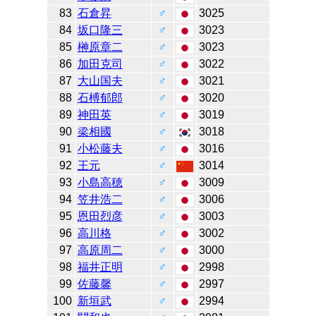
83
石倉昇
♂
3025
84
坂口隆三
♂
3023
85
榊原章二
♂
3023
86
加田克司
♂
3022
87
大山国夫
♂
3021
88
石榑郁郎
♂
3020
89
神田英
♂
3019
90
梁相國
♂
3018
91
小松藤夫
♂
3016
92
王元
♂
3014
93
小島高穂
♂
3009
94
笠井浩二
♂
3006
95
恩田烈彦
♂
3003
96
高川格
♂
3002
97
高原周二
♂
3000
98
福井正明
♂
2998
99
佐藤馨
♂
2997
100
新垣武
♂
2994