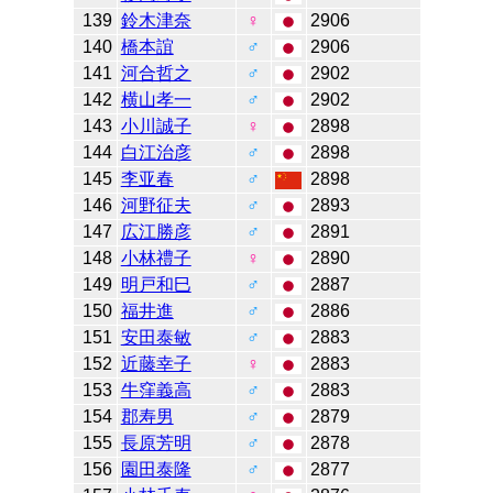
139
鈴木津奈
♀
2906
140
橋本誼
♂
2906
141
河合哲之
♂
2902
142
横山孝一
♂
2902
143
小川誠子
♀
2898
144
白江治彦
♂
2898
145
李亚春
♂
2898
146
河野征夫
♂
2893
147
広江勝彦
♂
2891
148
小林禮子
♀
2890
149
明戸和巳
♂
2887
150
福井進
♂
2886
151
安田泰敏
♂
2883
152
近藤幸子
♀
2883
153
牛窪義高
♂
2883
154
郡寿男
♂
2879
155
長原芳明
♂
2878
156
園田泰隆
♂
2877