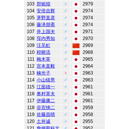
103
郑铭煌
♂
2979
104
安倍吉辉
♂
2974
105
茅野直彦
♂
2974
106
藤泽朋斋
♂
2974
107
井上国夫
♂
2971
108
窪内秀知
♂
2970
109
汪见虹
♂
2969
110
程晓流
♂
2968
111
梅木英
♂
2965
112
宫本直毅
♂
2964
113
楠光子
♀
2963
114
小山镇男
♂
2963
115
江面雄一
♂
2961
116
奥村英夫
♂
2961
117
伊藤庸二
♂
2961
118
谷宫悌二
♂
2959
119
佐藤昌晴
♂
2958
120
土井诚
♂
2955
121
詹姆斯科文
♂
2952