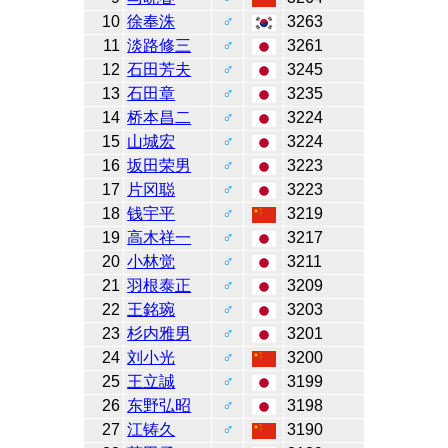
10
徐奉洙
♂
3263
11
淡路修三
♂
3261
12
石田芳夫
♂
3245
13
石田章
♂
3235
14
桥本昌二
♂
3224
15
山城宏
♂
3224
16
坂田荣男
♂
3223
17
片冈聪
♂
3223
18
钱宇平
♂
3219
19
高木祥一
♂
3217
20
小林觉
♂
3211
21
羽根泰正
♂
3209
22
王銘琬
♂
3203
23
杉内雅男
♂
3201
24
刘小光
♂
3200
25
王立誠
♂
3199
26
东野弘昭
♂
3198
27
江铸久
♂
3190