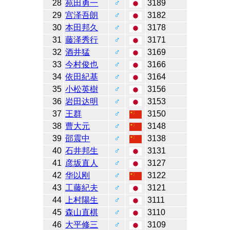
28
苑田勇一
♂
3189
29
宫泽吾朗
♂
3182
30
本田邦久
♂
3178
31
藤泽秀行
♂
3171
32
酒井猛
♂
3169
33
今村俊也
♂
3166
34
依田紀基
♂
3164
35
小松英樹
♂
3156
36
岩田达明
♂
3153
37
王群
♂
3150
38
曹大元
♂
3148
39
邵震中
♂
3138
40
石井邦生
♂
3131
41
彦坂直人
♂
3127
42
华以刚
♂
3122
43
工藤紀夫
♂
3121
44
上村陽生
♂
3111
45
森山直棋
♂
3110
46
大平修三
♂
3109