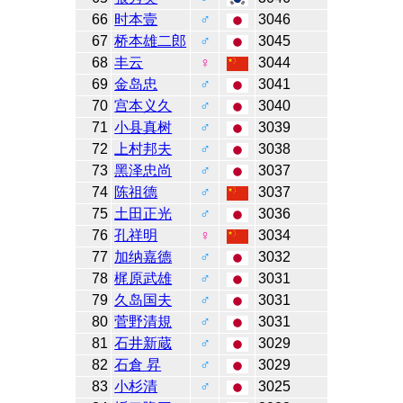
66
时本壹
♂
3046
67
桥本雄二郎
♂
3045
68
丰云
♀
3044
69
金岛忠
♂
3041
70
宫本义久
♂
3040
71
小县真树
♂
3039
72
上村邦夫
♂
3038
73
黑泽忠尚
♂
3037
74
陈祖德
♂
3037
75
土田正光
♂
3036
76
孔祥明
♀
3034
77
加纳嘉德
♂
3032
78
梶原武雄
♂
3031
79
久岛国夫
♂
3031
80
菅野清規
♂
3031
81
石井新蔵
♂
3029
82
石倉 昇
♂
3029
83
小杉清
♂
3025