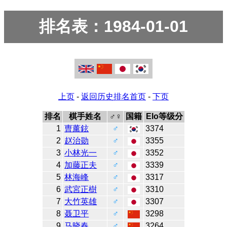
排名表：1984-01-01
上页
-
返回历史排名首页
-
下页
排名
棋手姓名
♂♀
国籍
Elo等级分
1
曺薰鉉
♂
3374
2
赵治勋
♂
3355
3
小林光一
♂
3352
4
加藤正夫
♂
3339
5
林海峰
♂
3317
6
武宮正樹
♂
3310
7
大竹英雄
♂
3307
8
聂卫平
♂
3298
9
马晓春
♂
3264