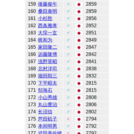
159
後藤俊午
♂
2859
160
桑田泰明
♂
2859
161
小杉胜
♂
2856
162
西条雅孝
♂
2852
163
大窪一玄
♂
2851
164
梶和为
♂
2849
165
家田隆二
♂
2847
166
远藤隆博
♂
2842
167
浅野英昭
♂
2841
168
北村洋司
♂
2838
169
堀田阳三
♂
2832
170
下平昭夫
♂
2815
171
邹海石
♂
2815
172
小山秀雄
♂
2808
173
丸山豊治
♂
2806
174
长沼信
♂
2802
175
芦田矶子
♀
2794
176
本间明男
♂
2792
177
武田美佐绪
♀
2792