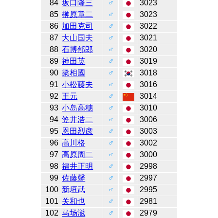
84
坂口隆三
♂
3023
85
榊原章二
♂
3023
86
加田克司
♂
3022
87
大山国夫
♂
3021
88
石博郁郎
♂
3020
89
神田英
♂
3019
90
梁相國
♂
3018
91
小松藤夫
♂
3016
92
王元
♂
3014
93
小岛高穗
♂
3010
94
笠井浩二
♂
3006
95
恩田烈彦
♂
3003
96
高川格
♂
3002
97
高原周二
♂
3000
98
福井正明
♂
2998
99
佐藤馨
♂
2997
100
新垣武
♂
2995
101
关和也
♂
2981
102
马场滋
♂
2979