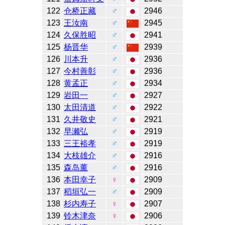
122
仓桥正藏
♂
2946
123
王汝南
♂
2945
124
久保胜昭
♂
2941
125
杨晋华
♂
2939
126
川本升
♂
2936
127
今村善彰
♂
2936
128
黄孟正
♂
2934
129
岩田一
♂
2927
130
太田清道
♂
2922
131
久井敬史
♂
2921
132
早濑弘
♂
2919
133
三王裕孝
♂
2919
134
大枝雄介
♂
2916
135
森岛薰
♂
2916
136
本田幸子
♀
2909
137
稻垣弘一
♂
2909
138
杉内寿子
♀
2907
139
铃木津奈
♀
2906