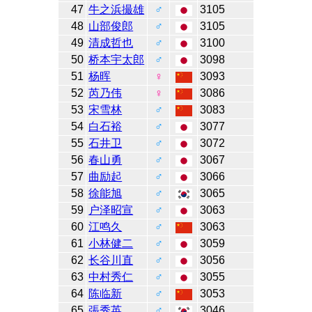
47
牛之浜撮雄
♂
3105
48
山部俊郎
♂
3105
49
清成哲也
♂
3100
50
桥本宇太郎
♂
3098
51
杨晖
♀
3093
52
芮乃伟
♀
3086
53
宋雪林
♂
3083
54
白石裕
♂
3077
55
石井卫
♂
3072
56
春山勇
♂
3067
57
曲励起
♂
3066
58
徐能旭
♂
3065
59
户泽昭宣
♂
3063
60
江鸣久
♂
3063
61
小林健二
♂
3059
62
长谷川直
♂
3056
63
中村秀仁
♂
3055
64
陈临新
♂
3053
65
張秀英
♂
3046