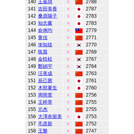
140
王嘉琪
♀
2788
141
吉田美香
♀
2787
142
桑原陽子
♀
2783
143
知念薰
♀
2783
144
俞俐均
♀
2779
145
黄佳
♀
2771
146
李知炫
♀
2770
147
陈晨
♀
2769
148
金旼柾
♀
2767
149
鄭娟宇
♀
2764
150
汪美成
♀
2763
151
辰己茜
♀
2761
152
木部夏生
♀
2760
153
周雨萱
♀
2756
154
王梓莘
♀
2755
155
元杰
♀
2755
156
大澤奈留美
♀
2753
157
毛彦新
♀
2752
158
王磐
♀
2747