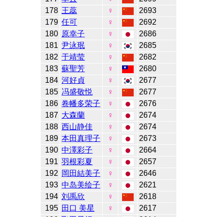
178
王蕊
♀
2693
179
任可
♀
2692
180
原幸子
♀
2686
181
尹泳珉
♀
2685
182
于靖莹
♀
2682
183
蘇聖芳
♀
2680
184
河好貞
♀
2677
185
冯盛敬悦
♀
2677
186
卷幡多荣子
♀
2676
187
大森蘭
♀
2674
188
西山静佳
♀
2674
189
本田真理子
♀
2673
190
中澤彩子
♀
2664
191
羽根彩夏
♀
2657
192
岡田結美子
♀
2646
193
中岛美绘子
♀
2621
194
刘禹欣
♀
2618
195
田口 美星
♀
2617