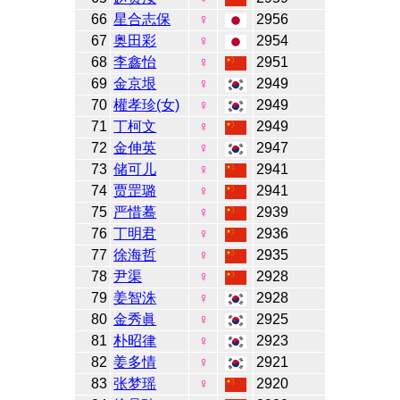
66
星合志保
♀
2956
67
奥田彩
♀
2954
68
李鑫怡
♀
2951
69
金京垠
♀
2949
70
權孝珍(女)
♀
2949
71
丁柯文
♀
2949
72
金伸英
♀
2947
73
储可儿
♀
2941
74
贾罡璐
♀
2941
75
严惜蓦
♀
2939
76
丁明君
♀
2936
77
徐海哲
♀
2935
78
尹渠
♀
2928
79
姜智洙
♀
2928
80
金秀眞
♀
2925
81
朴昭律
♀
2923
82
姜多情
♀
2921
83
张梦瑶
♀
2920