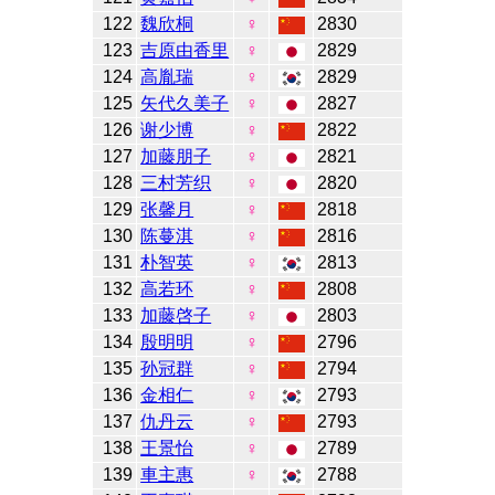
122
魏欣桐
♀
2830
123
吉原由香里
♀
2829
124
高胤瑞
♀
2829
125
矢代久美子
♀
2827
126
谢少博
♀
2822
127
加藤朋子
♀
2821
128
三村芳织
♀
2820
129
张馨月
♀
2818
130
陈蔓淇
♀
2816
131
朴智英
♀
2813
132
高若环
♀
2808
133
加藤啓子
♀
2803
134
殷明明
♀
2796
135
孙冠群
♀
2794
136
金相仁
♀
2793
137
仇丹云
♀
2793
138
王景怡
♀
2789
139
車主惠
♀
2788