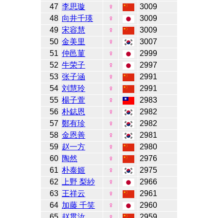
47
李思璇
♀
3009
48
向井千瑛
♀
3009
49
宋容慧
♀
3009
50
金美里
♀
3007
51
仲邑菫
♀
2999
52
牛荣子
♀
2997
53
张子涵
♀
2991
54
刘慧玲
♀
2991
55
楊子萱
♀
2983
56
朴鋕恩
♀
2982
57
鄭有珍
♀
2982
58
金恩善
♀
2981
59
赵一方
♀
2980
60
陶然
♀
2976
61
朴泰姬
♀
2975
62
上野 梨紗
♀
2966
63
王祥云
♀
2961
64
加藤 千笑
♀
2960
65
赵贯汝
♀
2959