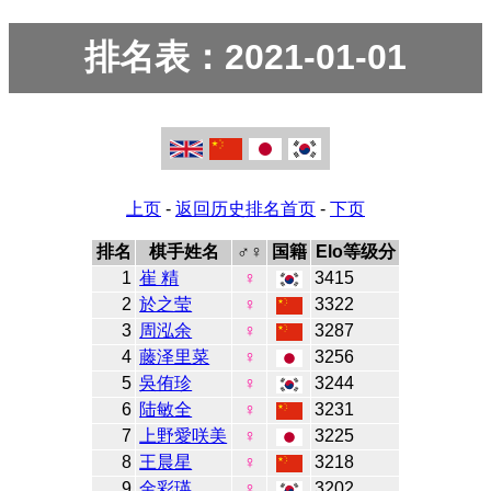
排名表：2021-01-01
上页
-
返回历史排名首页
-
下页
排名
棋手姓名
♂♀
国籍
Elo等级分
1
崔 精
♀
3415
2
於之莹
♀
3322
3
周泓余
♀
3287
4
藤泽里菜
♀
3256
5
吳侑珍
♀
3244
6
陆敏全
♀
3231
7
上野愛咲美
♀
3225
8
王晨星
♀
3218
9
金彩瑛
♀
3202