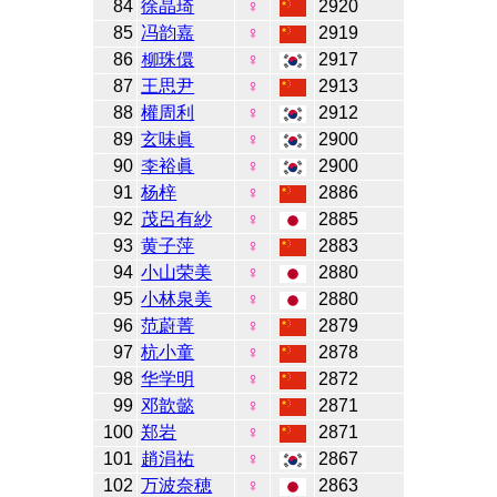
84
徐晶琦
♀
2920
85
冯韵嘉
♀
2919
86
柳珠儇
♀
2917
87
王思尹
♀
2913
88
權周利
♀
2912
89
玄味眞
♀
2900
90
李裕眞
♀
2900
91
杨梓
♀
2886
92
茂呂有紗
♀
2885
93
黄子萍
♀
2883
94
小山荣美
♀
2880
95
小林泉美
♀
2880
96
范蔚菁
♀
2879
97
杭小童
♀
2878
98
华学明
♀
2872
99
邓歆懿
♀
2871
100
郑岩
♀
2871
101
趙涓祐
♀
2867
102
万波奈穂
♀
2863