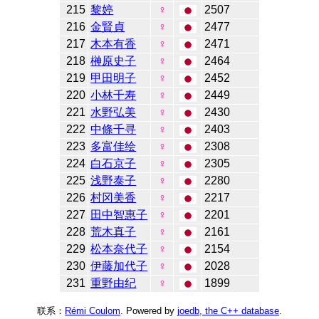
215
黎婷
♀
2507
216
金賢貞
♀
2477
217
木本有香
♀
2471
218
榊原史子
♀
2464
219
甲田明子
♀
2452
220
小林千寿
♀
2449
221
水野弘美
♀
2430
222
中條千寻
♀
2403
223
多富佳绘
♀
2308
224
白石京子
♀
2305
225
浅野泰子
♀
2280
226
村冈美香
♀
2217
227
田中智惠子
♀
2201
228
荒木真子
♀
2161
229
松本奈代子
♀
2154
230
伊藤加代子
♀
2028
231
重野由纪
♀
1899
联系：
Rémi Coulom
. Powered by
joedb, the C++ database
.