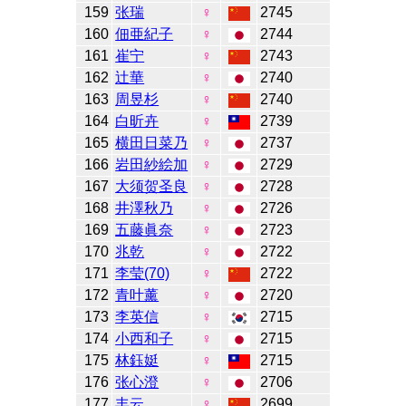
159
张瑞
♀
2745
160
佃亜紀子
♀
2744
161
崔宁
♀
2743
162
辻華
♀
2740
163
周昱杉
♀
2740
164
白昕卉
♀
2739
165
横田日菜乃
♀
2737
166
岩田紗絵加
♀
2729
167
大须贺圣良
♀
2728
168
井澤秋乃
♀
2726
169
五藤眞奈
♀
2723
170
兆乾
♀
2722
171
李莹(70)
♀
2722
172
青叶薰
♀
2720
173
李英信
♀
2715
174
小西和子
♀
2715
175
林鈺娗
♀
2715
176
张心澄
♀
2706
177
丰云
♀
2699