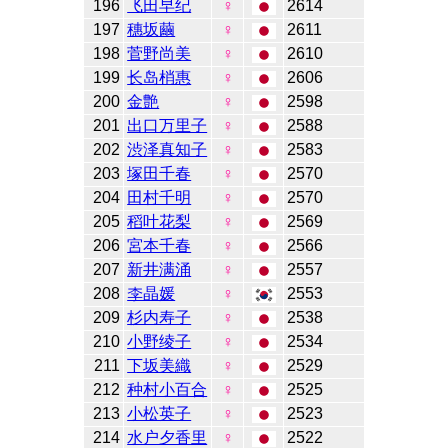
196
飞田早纪
♀
2614
197
穗坂繭
♀
2611
198
菅野尚美
♀
2610
199
长岛梢惠
♀
2606
200
金艶
♀
2598
201
出口万里子
♀
2588
202
渋泽真知子
♀
2583
203
塚田千春
♀
2570
204
田村千明
♀
2570
205
稻叶花梨
♀
2569
206
宮本千春
♀
2566
207
新井满涌
♀
2557
208
李晶媛
♀
2553
209
杉内寿子
♀
2538
210
小野绫子
♀
2534
211
下坂美織
♀
2529
212
种村小百合
♀
2525
213
小松英子
♀
2523
214
水户夕香里
♀
2522