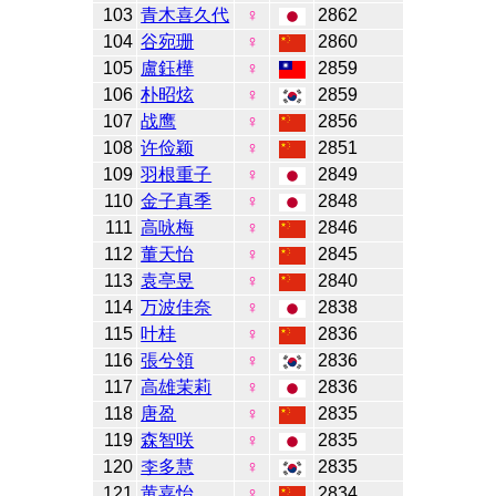
103
青木喜久代
♀
2862
104
谷宛珊
♀
2860
105
盧鈺樺
♀
2859
106
朴昭炫
♀
2859
107
战鹰
♀
2856
108
许俭颖
♀
2851
109
羽根重子
♀
2849
110
金子真季
♀
2848
111
高咏梅
♀
2846
112
董天怡
♀
2845
113
袁亭昱
♀
2840
114
万波佳奈
♀
2838
115
叶桂
♀
2836
116
張兮領
♀
2836
117
高雄茉莉
♀
2836
118
唐盈
♀
2835
119
森智咲
♀
2835
120
李多慧
♀
2835
121
黄嘉怡
♀
2834