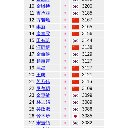
10
金恩持
♀
3200
11
曺承亞
♀
3185
12
方若曦
♀
3167
13
李赫
♀
3165
14
唐嘉雯
♀
3156
15
田有珍
♀
3144
16
汪雨博
♀
3138
17
金侖映
♀
3129
18
趙惠連
♀
3127
19
高星
♀
3127
20
王爽
♀
3121
21
芮乃伟
♀
3116
22
罗楚玥
♀
3109
23
金惠敏
♀
3099
24
朴志娟
♀
3089
25
吳政娥
♀
3086
26
铃木步
♀
3085
27
宋彗領
♀
3082