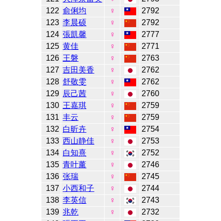
122
俞俐均
♀
2792
123
李晨硕
♀
2792
124
張凱馨
♀
2777
125
黄佳
♀
2771
126
王磐
♀
2763
127
吉田美香
♀
2762
128
舒敬雯
♀
2762
129
辰己茜
♀
2760
130
王嘉琪
♀
2759
131
丰云
♀
2759
132
白昕卉
♀
2754
133
西山静佳
♀
2753
134
白知熹
♀
2752
135
青叶薰
♀
2746
136
张瑞
♀
2745
137
小西和子
♀
2744
138
李英信
♀
2743
139
兆乾
♀
2732