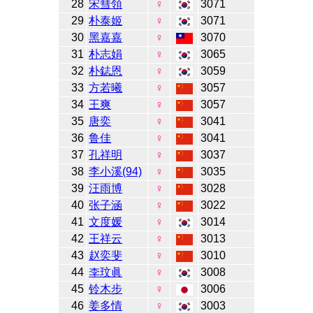
28
宋彗領
♀
3071
29
朴泰姬
♀
3071
30
黑嘉嘉
♀
3070
31
朴志娟
♀
3065
32
朴鋕恩
♀
3059
33
方若曦
♀
3057
34
王爽
♀
3057
35
唐奕
♀
3041
36
鲁佳
♀
3041
37
孔祥明
♀
3037
38
李小溪(94)
♀
3035
39
汪雨博
♀
3028
40
张子涵
♀
3022
41
文度媛
♀
3014
42
王祥云
♀
3013
43
赵奕斐
♀
3010
44
李玟眞
♀
3008
45
铃木步
♀
3006
46
姜多情
♀
3003