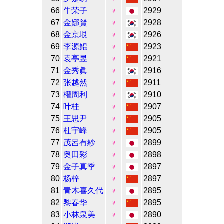
66
牛荣子
♀
2929
67
金娜賢
♀
2928
68
金京垠
♀
2926
69
李源鲲
♀
2923
70
袁亭昱
♀
2921
71
金秀眞
♀
2916
72
张越然
♀
2911
73
權周利
♀
2910
74
叶桂
♀
2907
75
王思尹
♀
2905
76
杜宇峰
♀
2905
77
茂呂有紗
♀
2899
78
奥田彩
♀
2898
79
金子真季
♀
2897
80
杨梓
♀
2897
81
青木喜久代
♀
2895
82
黎春华
♀
2895
83
小林泉美
♀
2890