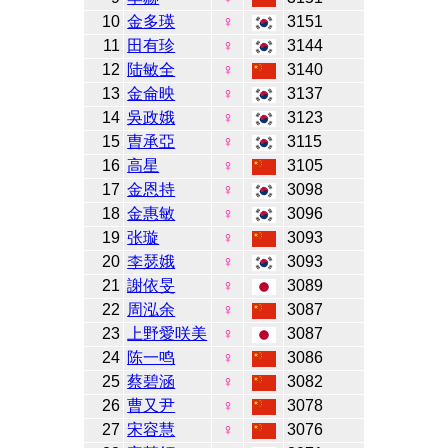
10
金多瑛
♀
3151
11
田有珍
♀
3144
12
陆敏全
♀
3140
13
金侖映
♀
3137
14
吳政娥
♀
3123
15
曺承亞
♀
3115
16
高星
♀
3105
17
金恩持
♀
3098
18
金惠敏
♀
3096
19
张璇
♀
3093
20
李瑟娥
♀
3093
21
謝依旻
♀
3089
22
周泓余
♀
3087
23
上野愛咲美
♀
3087
24
陈一鸣
♀
3086
25
蔡碧涵
♀
3082
26
曹又尹
♀
3078
27
宋容慧
♀
3076