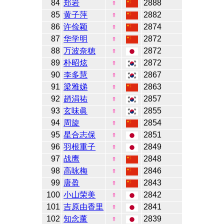
84
郑岩
♀
2888
85
黄子萍
♀
2882
86
许俭颖
♀
2874
87
华学明
♀
2872
88
万波奈穂
♀
2872
89
朴昭炫
♀
2872
90
李多慧
♀
2867
91
梁雅娣
♀
2863
92
趙涓祐
♀
2857
93
玄味眞
♀
2855
94
周旋
♀
2854
95
星合志保
♀
2851
96
羽根重子
♀
2849
97
战鹰
♀
2848
98
高咏梅
♀
2846
99
唐盈
♀
2843
100
小山荣美
♀
2842
101
吉原由香里
♀
2841
102
知念薰
♀
2839