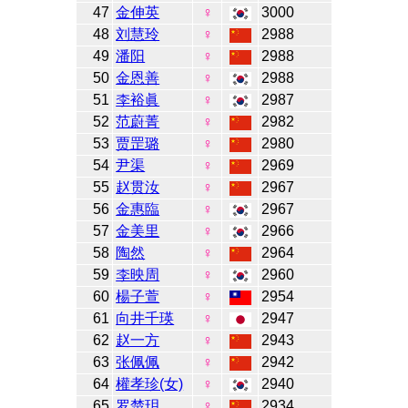
47
金伸英
♀
3000
48
刘慧玲
♀
2988
49
潘阳
♀
2988
50
金恩善
♀
2988
51
李裕眞
♀
2987
52
范蔚菁
♀
2982
53
贾罡璐
♀
2980
54
尹渠
♀
2969
55
赵贯汝
♀
2967
56
金惠臨
♀
2967
57
金美里
♀
2966
58
陶然
♀
2964
59
李映周
♀
2960
60
楊子萱
♀
2954
61
向井千瑛
♀
2947
62
赵一方
♀
2943
63
张佩佩
♀
2942
64
權孝珍(女)
♀
2940
65
罗楚玥
♀
2934