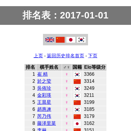
排名表：2017-01-01
上页
-
返回历史排名首页
-
下页
排名
棋手姓名
♂♀
国籍
Elo等级分
1
崔 精
♀
3366
2
於之莹
♀
3314
3
吳侑珍
♀
3249
4
金彩瑛
♀
3211
5
王晨星
♀
3199
6
趙惠連
♀
3185
7
芮乃伟
♀
3179
8
藤泽里菜
♀
3162
9
李赫
♀
3151