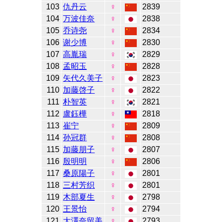
103
仇丹云
♀
2839
104
万波佳奈
♀
2838
105
乔诗尧
♀
2834
106
谢少博
♀
2830
107
高胤瑞
♀
2829
108
孟昭玉
♀
2828
109
矢代久美子
♀
2823
110
加藤啓子
♀
2822
111
朴智英
♀
2821
112
盧鈺樺
♀
2818
113
崔宁
♀
2809
114
孙冠群
♀
2808
115
加藤朋子
♀
2807
116
殷明明
♀
2806
117
桑原陽子
♀
2801
118
三村芳织
♀
2801
119
木部夏生
♀
2798
120
王景怡
♀
2794
121
大澤奈留美
♀
2793