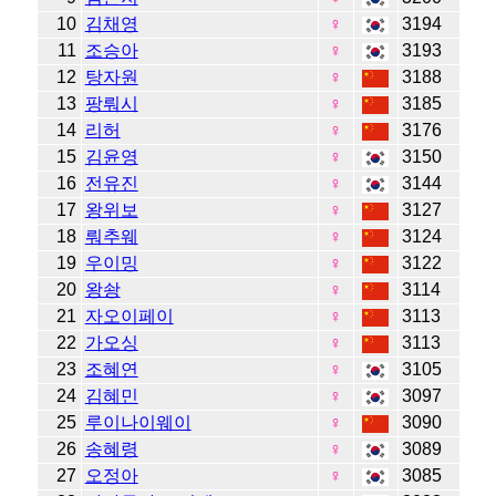
10
김채영
♀
3194
11
조승아
♀
3193
12
탕자원
♀
3188
13
팡뤄시
♀
3185
14
리허
♀
3176
15
김윤영
♀
3150
16
전유진
♀
3144
17
왕위보
♀
3127
18
뤄추웨
♀
3124
19
우이밍
♀
3122
20
왕솽
♀
3114
21
자오이페이
♀
3113
22
가오싱
♀
3113
23
조혜연
♀
3105
24
김혜민
♀
3097
25
루이나이웨이
♀
3090
26
송혜령
♀
3089
27
오정아
♀
3085