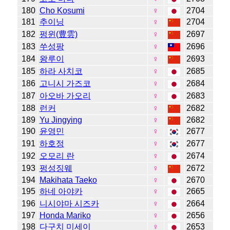
180
Cho Kosumi
♀
2704
181
추이닝
♀
2704
182
펑윈(豊雲)
♀
2697
183
쑤성팡
♀
2696
184
왕루이
♀
2693
185
하라 사치코
♀
2685
186
고니시 가즈코
♀
2684
187
아오바 가오리
♀
2683
188
런커
♀
2682
189
Yu Jingying
♀
2682
190
윤영민
♀
2677
191
하호정
♀
2677
192
오모리 란
♀
2674
193
펑성징웨
♀
2672
194
Makihata Taeko
♀
2670
195
하네 아야카
♀
2665
196
니시야마 시즈카
♀
2664
197
Honda Mariko
♀
2656
198
다구치 미세이
♀
2653