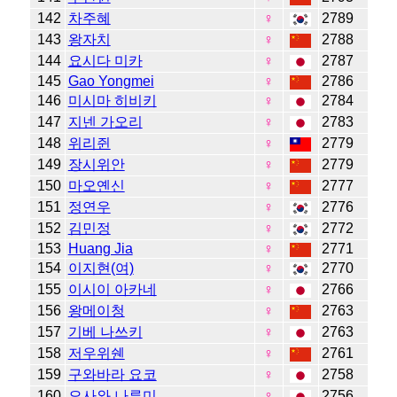
142
차주혜
♀
2789
143
왕자치
♀
2788
144
요시다 미카
♀
2787
145
Gao Yongmei
♀
2786
146
미시마 히비키
♀
2784
147
지넨 가오리
♀
2783
148
위리쥔
♀
2779
149
장시위안
♀
2779
150
마오옌신
♀
2777
151
정연우
♀
2776
152
김민정
♀
2772
153
Huang Jia
♀
2771
154
이지현(여)
♀
2770
155
이시이 아카네
♀
2766
156
왕메이청
♀
2763
157
기베 나쓰키
♀
2763
158
저우위쉔
♀
2761
159
구와바라 요코
♀
2758
160
오사와 나루미
♀
2756