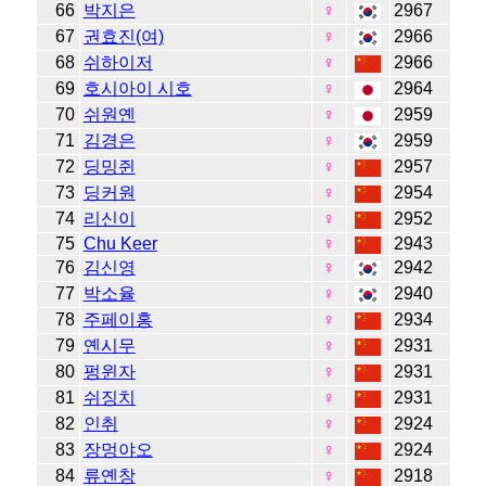
66
박지은
♀
2967
67
권효진(여)
♀
2966
68
쉬하이저
♀
2966
69
호시아이 시호
♀
2964
70
쉬원옌
♀
2959
71
김경은
♀
2959
72
딩밍쥔
♀
2957
73
딩커원
♀
2954
74
리신이
♀
2952
75
Chu Keer
♀
2943
76
김신영
♀
2942
77
박소율
♀
2940
78
주페이홍
♀
2934
79
옌시무
♀
2931
80
펑윈자
♀
2931
81
쉬징치
♀
2931
82
인취
♀
2924
83
장멍야오
♀
2924
84
류옌창
♀
2918