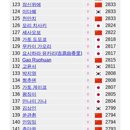
123
장신위에
♀
2833
124
이다혜
♀
2833
125
천만치
♀
2833
126
모리 치사키
♀
2824
127
셰사오보
♀
2822
128
가토 도모코
♀
2818
129
무카이 가오리
♀
2817
130
요시하라 유카리(吉原由香里)
♀
2817
131
Gao Ruohuan
♀
2815
132
고윤서
♀
2811
133
박지영
♀
2808
134
쩡추뎬
♀
2808
135
가토 게이코
♀
2807
136
왕징이
♀
2805
137
만나미 가나
♀
2804
138
김상인
♀
2799
139
쑨관췬
♀
2794
140
인밍밍
♀
2794
141
추단윈
♀
2793