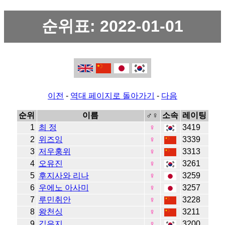
순위표: 2022-01-01
이전
-
역대 페이지로 돌아가기
-
다음
순위
이름
♂♀
소속
레이팅
1
최 정
♀
3419
2
위즈잉
♀
3339
3
저우훙위
♀
3313
4
오유진
♀
3261
5
후지사와 리나
♀
3259
6
우에노 아사미
♀
3257
7
루민취안
♀
3228
8
왕천싱
♀
3211
9
김은지
♀
3200