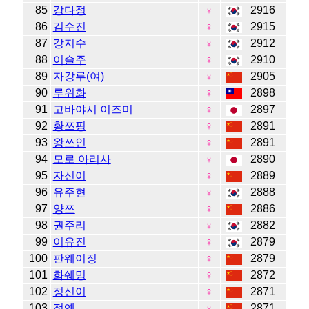
85
강다정
♀
2916
86
김수진
♀
2915
87
강지수
♀
2912
88
이슬주
♀
2910
89
자강루(여)
♀
2905
90
루위화
♀
2898
91
고바야시 이즈미
♀
2897
92
황쯔핑
♀
2891
93
왕쓰인
♀
2891
94
모로 아리사
♀
2890
95
자신이
♀
2889
96
유주현
♀
2888
97
양쯔
♀
2886
98
권주리
♀
2882
99
이유진
♀
2879
100
판웨이징
♀
2879
101
화쉐밍
♀
2872
102
정신이
♀
2871
103
정옌
♀
2871