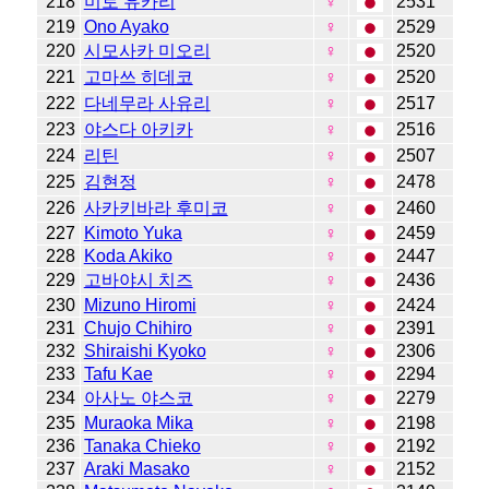
218
미토 유카리
♀
2531
219
Ono Ayako
♀
2529
220
시모사카 미오리
♀
2520
221
고마쓰 히데코
♀
2520
222
다네무라 사유리
♀
2517
223
야스다 아키카
♀
2516
224
리틴
♀
2507
225
김현정
♀
2478
226
사카키바라 후미코
♀
2460
227
Kimoto Yuka
♀
2459
228
Koda Akiko
♀
2447
229
고바야시 치즈
♀
2436
230
Mizuno Hiromi
♀
2424
231
Chujo Chihiro
♀
2391
232
Shiraishi Kyoko
♀
2306
233
Tafu Kae
♀
2294
234
아사노 야스코
♀
2279
235
Muraoka Mika
♀
2198
236
Tanaka Chieko
♀
2192
237
Araki Masako
♀
2152