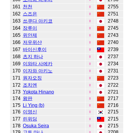
161
천천
♀
2755
162
스즈은
♀
2751
163
쓰쿠다 아키코
♀
2748
164
장루이
♀
2745
165
위안제
♀
2743
166
저우위샨
♀
2740
167
바이신후이
♀
2739
168
츠지 하나
♀
2737
169
이와타 사에카
♀
2734
170
이자와 아키노
♀
2731
171
원자오징
♀
2723
172
조치엔
♀
2722
173
Yokota Hinano
♀
2721
174
왕판
♀
2717
175
Li Ying (b)
♀
2716
176
이영신
♀
2715
177
린위딩
♀
2715
178
Osuka Seira
♀
2715
179
고토 마나
♀
2708