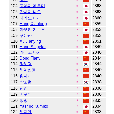
104
고야마 데루미
♀
2868
105
만나미 나오
♀
2863
106
다카오 마리
♀
2860
107
Hang Xiaotong
♀
2855
108
아오키 기쿠요
♀
2852
109
구완산
♀
2852
110
Xu Jianying
♀
2851
111
Hane Shigeko
♀
2849
112
가네코 마키
♀
2846
113
Dong Tianyi
♀
2844
114
장혜령
♀
2844
115
웨이신퉁
♀
2840
116
황자이
♀
2840
117
박소현
♀
2838
118
잔잉
♀
2836
119
예구이
♀
2836
120
탕잉
♀
2835
121
Yashiro Kumiko
♀
2834
122
웨자옌
♀
2833