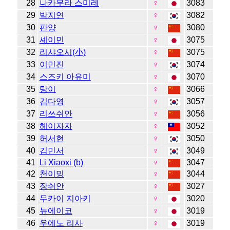
28
나카무라 스미레
♀
3083
29
박지연
♀
3082
30
판양
♀
3080
31
셰이민
♀
3075
32
리샤오시(小)
♀
3075
33
이민진
♀
3074
34
스즈키 아유미
♀
3070
35
탕이
♀
3066
36
김다영
♀
3057
37
리쓰쉬안
♀
3056
38
헤이자자
♀
3052
39
허서현
♀
3050
40
김민서
♀
3049
41
Li Xiaoxi (b)
♀
3047
42
천이밍
♀
3044
43
장쉬안
♀
3027
44
무카이 지아키
♀
3020
45
뉴에이코
♀
3019
46
우에노 리사
♀
3019