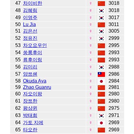
47
차이비한
♀
3018
48
김혜림
♀
3018
49
이영주
♀
3017
50
Lu Jia
♀
3011
51
김은선
♀
3005
52
정유진
♀
2999
53
차오요우인
♀
2995
54
쑹룽후이
♀
2993
55
류후이링
♀
2993
56
김미리
♀
2988
57
양쯔쉔
♀
2986
58
Okuda Aya
♀
2984
59
Zhao Guanru
♀
2981
60
자오이팡
♀
2980
61
장쯔한
♀
2980
62
왕샹윈
♀
2975
63
박태희
♀
2971
64
가토 지에
♀
2969
65
타오란
♀
2969