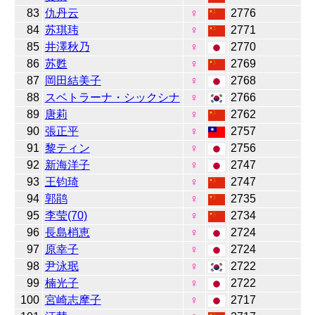
83
仇丹云
♀
2776
84
苏琪玮
♀
2771
85
井澤秋乃
♀
2770
86
苏甦
♀
2769
87
岡田結美子
♀
2768
88
スベトラーナ・シックシナ
♀
2766
89
唐莉
♀
2762
90
張正平
♀
2757
91
黎ティン
♀
2756
92
新海洋子
♀
2747
93
王钧琦
♀
2747
94
郭鹃
♀
2735
95
李莹(70)
♀
2734
96
長島梢恵
♀
2724
97
原幸子
♀
2724
98
尹泳珉
♀
2722
99
楠光子
♀
2722
100
宮崎志摩子
♀
2717