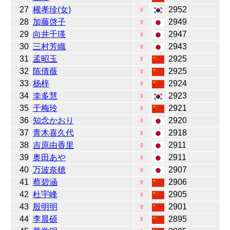
27
權孝珍(女)
♀
2952
28
加藤啓子
♀
2949
29
向井千瑛
♀
2947
30
三村芳織
♀
2943
31
孟昭玉
♀
2925
32
陈倩薇
♀
2925
33
杨梓
♀
2924
34
李多慧
♀
2923
35
于梅玲
♀
2921
36
知念かおり
♀
2920
37
青木喜久代
♀
2918
38
吉原由香里
♀
2911
39
奥田あや
♀
2911
40
万波奈穂
♀
2907
41
蔡碧涵
♀
2906
42
杜宇峰
♀
2905
43
殷明明
♀
2901
44
李晨硕
♀
2895