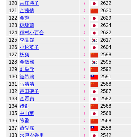
120
古庄勝子
♀
2632
121
金茜倩
♀
2630
122
金艶
♀
2629
123
穂坂繭
♀
2624
124
種村小百合
♀
2622
125
李晶媛
♀
2617
126
小松英子
♀
2604
127
杨爽
♀
2598
128
金敏熙
♀
2595
129
刘禹欣
♀
2592
130
黨希昀
♀
2591
131
马清清
♀
2588
132
芦田磯子
♀
2587
133
金賢貞
♀
2582
134
黎剑
♀
2568
135
中山薫
♀
2568
136
陈盈
♀
2568
137
蕭愛霖
♀
2558
138
水戸夕香里
♀
2542