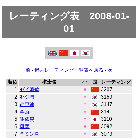
レーティング表 2008-01-
01
前
-
過去レーティング一覧表へ戻る
-
次
順位
棋士名
♂♀
国
レーティング
1
ゼイ廼偉
♀
3207
2
朴ジ恩
♀
3159
3
趙惠連
♀
3147
4
李赫
♀
3141
5
謝依旻
♀
3110
6
唐奕
♀
3092
7
李ミン真
♀
3079