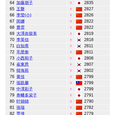
64
加藤朋子
♀
2835
65
王磐
♀
2827
66
李莹(小)
♀
2826
67
闵娜
♀
2822
68
豊雲
♀
2822
69
大澤奈留美
♀
2819
70
李英信
♀
2818
71
白知熹
♀
2811
72
毛昱衡
♀
2811
73
小西和子
♀
2808
74
崔東恩
♀
2807
75
韓海苑
♀
2802
76
黄佳
♀
2799
77
張凱馨
♀
2799
78
中澤彩子
♀
2799
79
巻幡多栄子
♀
2791
80
叶锦锦
♀
2790
81
张瑞
♀
2782
82
贾倩
♀
2779