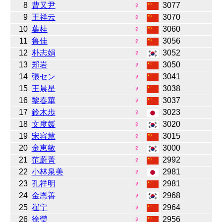
8
曹又尹
♀
3077
9
王祥云
♀
3070
10
葉桂
♀
3060
11
鲁佳
♀
3056
12
朴志娟
♀
3052
13
郑岩
♀
3050
14
張セン
♀
3041
15
王晨星
♀
3038
16
黎春華
♀
3037
17
鈴木歩
♀
3023
18
文度媛
♀
3020
19
宋容慧
♀
3015
20
金恵敏
♀
3000
21
范蔚菁
♀
2992
22
小林泉美
♀
2981
23
孔祥明
♀
2981
24
金恩善
♀
2968
25
崔宁
♀
2964
26
徐瑩
♀
2956