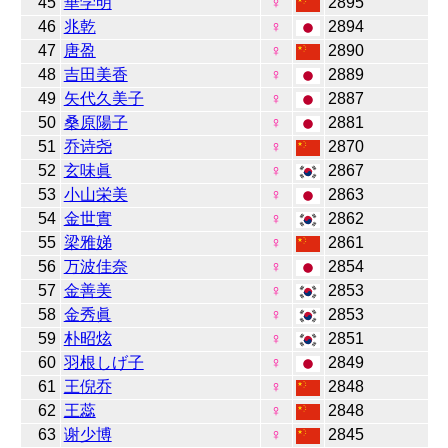
45
華学明
♀
2895
46
兆乾
♀
2894
47
唐盈
♀
2890
48
吉田美香
♀
2889
49
矢代久美子
♀
2887
50
桑原陽子
♀
2881
51
乔诗尧
♀
2870
52
玄味眞
♀
2867
53
小山栄美
♀
2863
54
金世實
♀
2862
55
梁雅娣
♀
2861
56
万波佳奈
♀
2854
57
金善美
♀
2853
58
金秀眞
♀
2853
59
朴昭炫
♀
2851
60
羽根しげ子
♀
2849
61
王倪乔
♀
2848
62
王蕊
♀
2848
63
谢少博
♀
2845