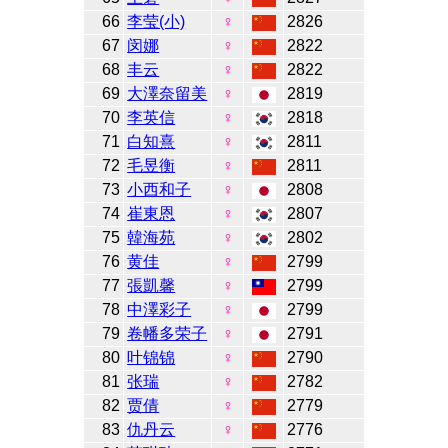
66
李莹(小)
♀
2826
67
闵娜
♀
2822
68
丰云
♀
2822
69
大澤奈留美
♀
2819
70
李英信
♀
2818
71
白知熹
♀
2811
72
毛昱衡
♀
2811
73
小西和子
♀
2808
74
崔東恩
♀
2807
75
韓海苑
♀
2802
76
黄佳
♀
2799
77
張凱馨
♀
2799
78
中澤彩子
♀
2799
79
卷幡多荣子
♀
2791
80
叶锦锦
♀
2790
81
张瑞
♀
2782
82
贾倩
♀
2779
83
仇丹云
♀
2776