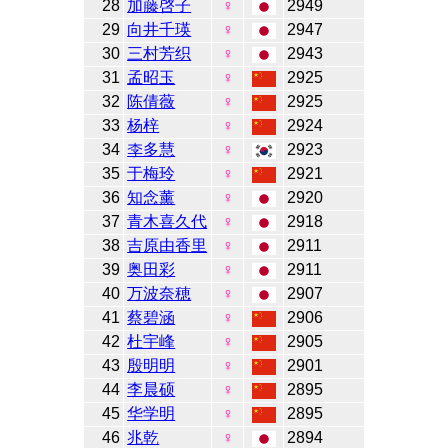
28
加藤啓子
♀
2949
29
向井千瑛
♀
2947
30
三村芳织
♀
2943
31
孟昭玉
♀
2925
32
陈倩薇
♀
2925
33
杨梓
♀
2924
34
李多慧
♀
2923
35
于梅玲
♀
2921
36
知念薰
♀
2920
37
青木喜久代
♀
2918
38
吉原由香里
♀
2911
39
奥田彩
♀
2911
40
万波奈穂
♀
2907
41
蔡碧涵
♀
2906
42
杜宇峰
♀
2905
43
殷明明
♀
2901
44
李晨硕
♀
2895
45
华学明
♀
2895
46
兆乾
♀
2894