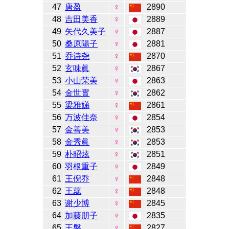
47
唐盈
♀
2890
48
吉田美香
♀
2889
49
矢代久美子
♀
2887
50
桑原陽子
♀
2881
51
乔诗尧
♀
2870
52
玄味眞
♀
2867
53
小山荣美
♀
2863
54
金世實
♀
2862
55
梁雅娣
♀
2861
56
万波佳奈
♀
2854
57
金善美
♀
2853
58
金秀眞
♀
2853
59
朴昭炫
♀
2851
60
羽根重子
♀
2849
61
王倪乔
♀
2848
62
王蕊
♀
2848
63
谢少博
♀
2845
64
加藤朋子
♀
2835
65
王磐
♀
2827