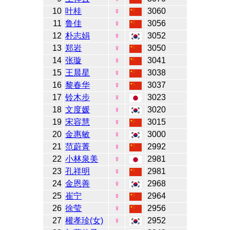
10
叶桂
♀
3060
11
鲁佳
♀
3056
12
朴志娟
♀
3052
13
郑岩
♀
3050
14
张璇
♀
3041
15
王晨星
♀
3038
16
黎春华
♀
3037
17
铃木步
♀
3023
18
文度媛
♀
3020
19
宋容慧
♀
3015
20
金惠敏
♀
3000
21
范蔚菁
♀
2992
22
小林泉美
♀
2981
23
孔祥明
♀
2981
24
金恩善
♀
2968
25
崔宁
♀
2964
26
徐莹
♀
2956
27
權孝珍(女)
♀
2952