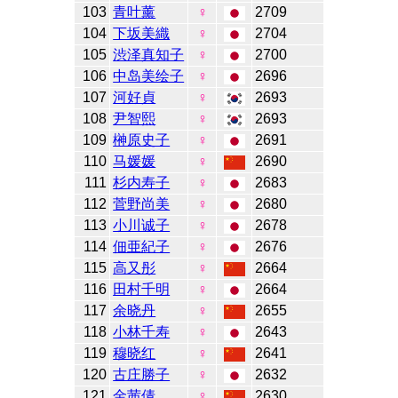
103
青叶薰
♀
2709
104
下坂美織
♀
2704
105
渋泽真知子
♀
2700
106
中岛美绘子
♀
2696
107
河好貞
♀
2693
108
尹智熙
♀
2693
109
榊原史子
♀
2691
110
马媛媛
♀
2690
111
杉内寿子
♀
2683
112
菅野尚美
♀
2680
113
小川诚子
♀
2678
114
佃亜紀子
♀
2676
115
高又彤
♀
2664
116
田村千明
♀
2664
117
余晓丹
♀
2655
118
小林千寿
♀
2643
119
穆晓红
♀
2641
120
古庄勝子
♀
2632
121
金茜倩
♀
2630