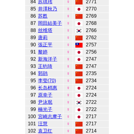
84
苏琪玮
♀
2771
85
井澤秋乃
♀
2770
86
苏甦
♀
2769
87
岡田結美子
♀
2768
88
丝维塔
♀
2766
89
唐莉
♀
2762
90
張正平
♀
2757
91
黎婷
♀
2756
92
新海洋子
♀
2747
93
王钧琦
♀
2747
94
郭鹃
♀
2735
95
李莹(70)
♀
2734
96
长岛梢惠
♀
2724
97
原幸子
♀
2724
98
尹泳珉
♀
2722
99
楠光子
♀
2722
100
宮崎志摩子
♀
2717
101
汪慧
♀
2717
102
袁卫红
♀
2714