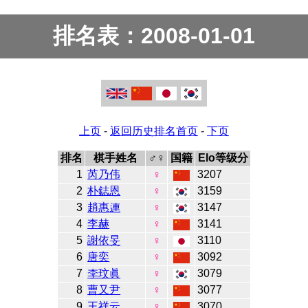
排名表：2008-01-01
上页
-
返回历史排名首页
-
下页
排名
棋手姓名
♂♀
国籍
Elo等级分
1
芮乃伟
♀
3207
2
朴鋕恩
♀
3159
3
趙惠連
♀
3147
4
李赫
♀
3141
5
謝依旻
♀
3110
6
唐奕
♀
3092
7
李玟眞
♀
3079
8
曹又尹
♀
3077
9
王祥云
♀
3070