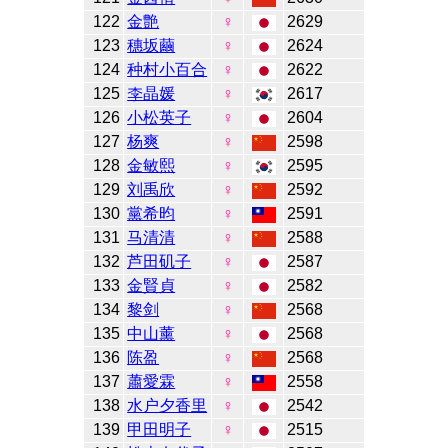
122
金艶
♀
2629
123
穗坂繭
♀
2624
124
种村小百合
♀
2622
125
李晶媛
♀
2617
126
小松英子
♀
2604
127
杨爽
♀
2598
128
金敏熙
♀
2595
129
刘禹欣
♀
2592
130
黨希昀
♀
2591
131
马清清
♀
2588
132
芦田矶子
♀
2587
133
金賢貞
♀
2582
134
黎剑
♀
2568
135
中山薰
♀
2568
136
陈盈
♀
2568
137
蕭愛霖
♀
2558
138
水户夕香里
♀
2542
139
甲田明子
♀
2515