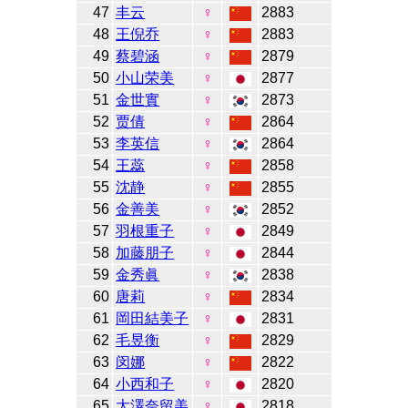
47
丰云
♀
2883
48
王倪乔
♀
2883
49
蔡碧涵
♀
2879
50
小山荣美
♀
2877
51
金世實
♀
2873
52
贾倩
♀
2864
53
李英信
♀
2864
54
王蕊
♀
2858
55
沈静
♀
2855
56
金善美
♀
2852
57
羽根重子
♀
2849
58
加藤朋子
♀
2844
59
金秀眞
♀
2838
60
唐莉
♀
2834
61
岡田結美子
♀
2831
62
毛昱衡
♀
2829
63
闵娜
♀
2822
64
小西和子
♀
2820
65
大澤奈留美
♀
2818