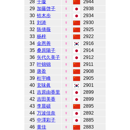
28
于璇
♀
2944
29
加藤啓子
♀
2938
30
铃木步
♀
2934
31
刘涛
♀
2930
32
陈倩薇
♀
2925
33
杨梓
♀
2922
34
金恩善
♀
2916
35
桑原陽子
♀
2914
36
矢代久美子
♀
2912
37
叶锦锦
♀
2911
38
唐盈
♀
2908
39
杜宇峰
♀
2905
40
玄味眞
♀
2901
41
吉原由香里
♀
2899
42
吉田美香
♀
2899
43
李晨硕
♀
2895
44
万波佳奈
♀
2892
45
中澤彩子
♀
2885
46
黄佳
♀
2883