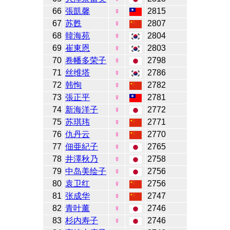
66
張凱馨
♀
2815
67
苏甦
♀
2807
68
韓海苑
♀
2804
69
崔東恩
♀
2803
70
卷幡多荣子
♀
2798
71
丝维塔
♀
2786
72
韩恂
♀
2782
73
張正平
♀
2781
74
新海洋子
♀
2772
75
苏琪玮
♀
2771
76
仇丹云
♀
2770
77
佃亜紀子
♀
2765
78
井澤秋乃
♀
2758
79
中岛美绘子
♀
2756
80
袁卫红
♀
2756
81
张成华
♀
2747
82
青叶薰
♀
2746
83
杉内寿子
♀
2746