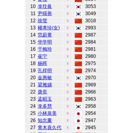
10
李玟眞
♀
3053
11
尹暎善
♀
3049
12
徐莹
♀
3018
13
權孝珍(女)
♀
2993
14
范蔚菁
♀
2987
15
华学明
♀
2984
16
于梅玲
♀
2981
17
崔宁
♀
2980
18
杨晖
♀
2975
19
孔祥明
♀
2974
20
金惠敏
♀
2970
21
梁雅娣
♀
2969
22
唐奕
♀
2966
23
孟昭玉
♀
2963
24
李多慧
♀
2958
25
小林泉美
♀
2954
26
知念薰
♀
2947
27
青木喜久代
♀
2945