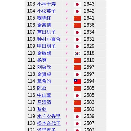
103
小林千寿
♀
2643
104
小松英子
♀
2642
105
穆晓红
♀
2641
106
金茜倩
♀
2636
107
芦田矶子
♀
2634
108
种村小百合
♀
2631
109
甲田明子
♀
2629
110
金敏熙
♀
2618
111
杨爽
♀
2610
112
刘禹欣
♀
2597
113
金賢貞
♀
2597
114
黨希昀
♀
2594
115
陈盈
♀
2585
116
中山薰
♀
2585
117
马清清
♀
2583
118
黎剑
♀
2582
119
水户夕香里
♀
2539
120
松本奈代子
♀
2507
121
浅野泰子
♀
2503