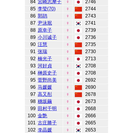
84
宮崎志摩子
♀
2746
85
李莹(70)
♀
2744
86
郭鹃
♀
2743
87
尹泳珉
♀
2741
88
原幸子
♀
2739
89
小川诚子
♀
2736
90
汪慧
♀
2735
91
张瑞
♀
2730
92
楠光子
♀
2713
93
河好貞
♀
2708
94
榊原史子
♀
2708
95
菅野尚美
♀
2692
96
马媛媛
♀
2690
97
高又彤
♀
2678
98
穗坂繭
♀
2673
99
田村千明
♀
2668
100
金艶
♀
2666
101
古庄勝子
♀
2665
102
李晶媛
♀
2653