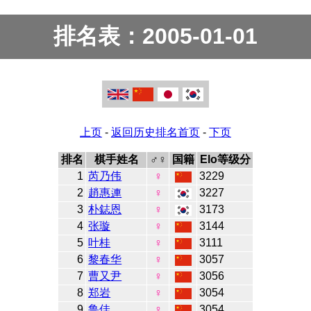
排名表：2005-01-01
上页
-
返回历史排名首页
-
下页
排名
棋手姓名
♂♀
国籍
Elo等级分
1
芮乃伟
♀
3229
2
趙惠連
♀
3227
3
朴鋕恩
♀
3173
4
张璇
♀
3144
5
叶桂
♀
3111
6
黎春华
♀
3057
7
曹又尹
♀
3056
8
郑岩
♀
3054
9
鲁佳
♀
3054