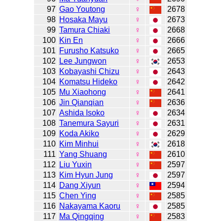
97
Gao Youtong
♀
2678
98
Hosaka Mayu
♀
2673
99
Tamura Chiaki
♀
2668
100
Kin En
♀
2666
101
Furusho Katsuko
♀
2665
102
Lee Jungwon
♀
2653
103
Kobayashi Chizu
♀
2643
104
Komatsu Hideko
♀
2642
105
Mu Xiaohong
♀
2641
106
Jin Qianqian
♀
2636
107
Ashida Isoko
♀
2634
108
Tanemura Sayuri
♀
2631
109
Koda Akiko
♀
2629
110
Kim Minhui
♀
2618
111
Yang Shuang
♀
2610
112
Liu Yuxin
♀
2597
113
Kim Hyun Jung
♀
2597
114
Dang Xiyun
♀
2594
115
Chen Ying
♀
2585
116
Nakayama Kaoru
♀
2585
117
Ma Qingqing
♀
2583