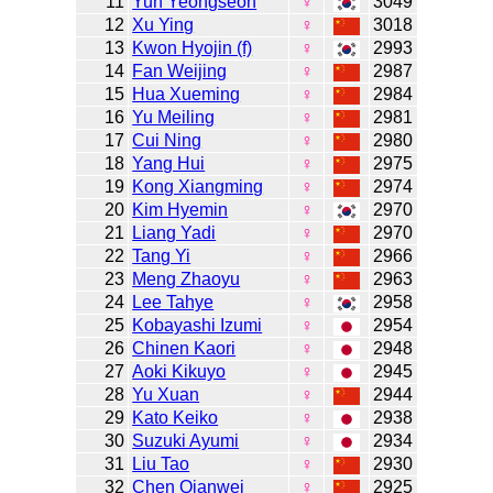
11
Yun Yeongseon
♀
3049
12
Xu Ying
♀
3018
13
Kwon Hyojin (f)
♀
2993
14
Fan Weijing
♀
2987
15
Hua Xueming
♀
2984
16
Yu Meiling
♀
2981
17
Cui Ning
♀
2980
18
Yang Hui
♀
2975
19
Kong Xiangming
♀
2974
20
Kim Hyemin
♀
2970
21
Liang Yadi
♀
2970
22
Tang Yi
♀
2966
23
Meng Zhaoyu
♀
2963
24
Lee Tahye
♀
2958
25
Kobayashi Izumi
♀
2954
26
Chinen Kaori
♀
2948
27
Aoki Kikuyo
♀
2945
28
Yu Xuan
♀
2944
29
Kato Keiko
♀
2938
30
Suzuki Ayumi
♀
2934
31
Liu Tao
♀
2930
32
Chen Qianwei
♀
2925