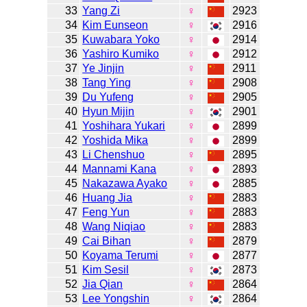
33
Yang Zi
♀
2923
34
Kim Eunseon
♀
2916
35
Kuwabara Yoko
♀
2914
36
Yashiro Kumiko
♀
2912
37
Ye Jinjin
♀
2911
38
Tang Ying
♀
2908
39
Du Yufeng
♀
2905
40
Hyun Mijin
♀
2901
41
Yoshihara Yukari
♀
2899
42
Yoshida Mika
♀
2899
43
Li Chenshuo
♀
2895
44
Mannami Kana
♀
2893
45
Nakazawa Ayako
♀
2885
46
Huang Jia
♀
2883
47
Feng Yun
♀
2883
48
Wang Niqiao
♀
2883
49
Cai Bihan
♀
2879
50
Koyama Terumi
♀
2877
51
Kim Sesil
♀
2873
52
Jia Qian
♀
2864
53
Lee Yongshin
♀
2864