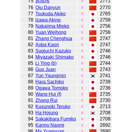
75
苏琪玮
♀
2771
76
Qiu Danyun
♀
2770
77
Tsukuda Akiko
♀
2765
78
Izawa Akino
♀
2758
79
Nakajima Mieko
♀
2756
80
Yuan Weihong
♀
2756
81
Zhang Chenghua
♀
2747
82
Aoba Kaori
♀
2747
83
Sugiuchi Kazuko
♀
2746
84
Miyazaki Shimako
♀
2746
85
Li Ying (b)
♀
2744
86
Guo Juan
♀
2743
87
Yun Youngmin
♀
2741
88
Hara Sachiko
♀
2739
89
Ogawa Tomoko
♀
2736
90
Wang Hui (f)
♀
2735
91
Zhang Rui
♀
2730
92
Kusunoki Teruko
♀
2713
93
Ha Hojung
♀
2708
94
Sakakibara Fumiko
♀
2708
95
Kanno Naomi
♀
2692
96
Ma Yuanyuan
♀
2690