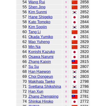
54
Wang Rui
♀
2858
55
Shen Jing
♀
2855
56
Kim Sunmi
♀
2852
57
Hane Shigeko
♀
2849
58
Kato Tomoko
♀
2844
59
Kim Soojin
♀
2838
60
Tang Li
♀
2834
61
Okada Yumiko
♀
2831
62
Mao Yuheng
♀
2829
63
Min Na
♀
2822
64
Konishi Kazuko
♀
2820
65
Osawa Narumi
♀
2818
66
Zhang Kaixin
♀
2815
67
Su Su
♀
2807
68
Han Haewon
♀
2804
69
Choi Dongeun
♀
2803
70
Makihata Taeko
♀
2798
71
Svetlana Shikshina
♀
2786
72
Han Xun
♀
2782
73
Zhang Zhengping
♀
2781
74
Shinkai Hiroko
♀
2772