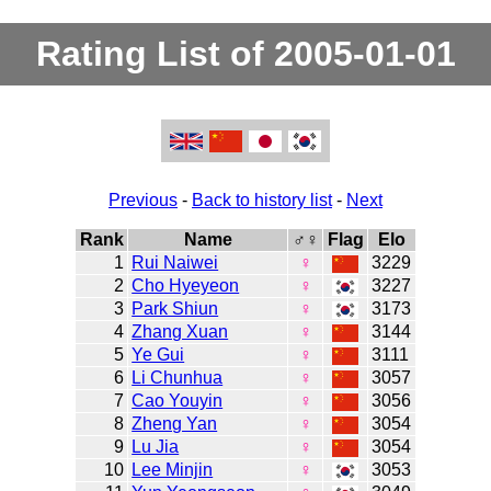
Rating List of 2005-01-01
Previous
-
Back to history list
-
Next
Rank
Name
♂♀
Flag
Elo
1
Rui Naiwei
♀
3229
2
Cho Hyeyeon
♀
3227
3
Park Shiun
♀
3173
4
Zhang Xuan
♀
3144
5
Ye Gui
♀
3111
6
Li Chunhua
♀
3057
7
Cao Youyin
♀
3056
8
Zheng Yan
♀
3054
9
Lu Jia
♀
3054
10
Lee Minjin
♀
3053