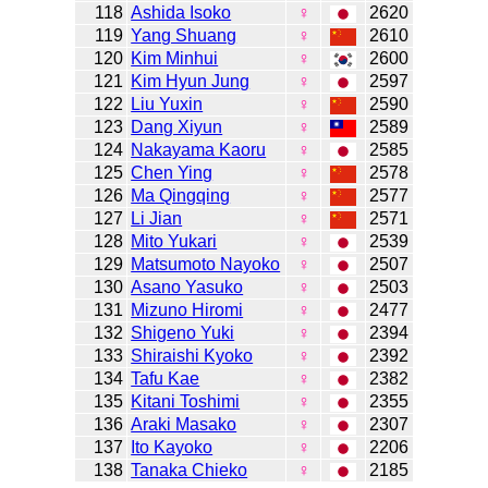
118
Ashida Isoko
♀
2620
119
Yang Shuang
♀
2610
120
Kim Minhui
♀
2600
121
Kim Hyun Jung
♀
2597
122
Liu Yuxin
♀
2590
123
Dang Xiyun
♀
2589
124
Nakayama Kaoru
♀
2585
125
Chen Ying
♀
2578
126
Ma Qingqing
♀
2577
127
Li Jian
♀
2571
128
Mito Yukari
♀
2539
129
Matsumoto Nayoko
♀
2507
130
Asano Yasuko
♀
2503
131
Mizuno Hiromi
♀
2477
132
Shigeno Yuki
♀
2394
133
Shiraishi Kyoko
♀
2392
134
Tafu Kae
♀
2382
135
Kitani Toshimi
♀
2355
136
Araki Masako
♀
2307
137
Ito Kayoko
♀
2206
138
Tanaka Chieko
♀
2185