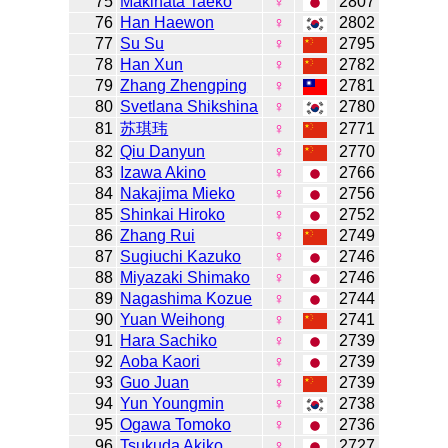
75
Makihata Taeko
♀
2807
76
Han Haewon
♀
2802
77
Su Su
♀
2795
78
Han Xun
♀
2782
79
Zhang Zhengping
♀
2781
80
Svetlana Shikshina
♀
2780
81
苏琪玮
♀
2771
82
Qiu Danyun
♀
2770
83
Izawa Akino
♀
2766
84
Nakajima Mieko
♀
2756
85
Shinkai Hiroko
♀
2752
86
Zhang Rui
♀
2749
87
Sugiuchi Kazuko
♀
2746
88
Miyazaki Shimako
♀
2746
89
Nagashima Kozue
♀
2744
90
Yuan Weihong
♀
2741
91
Hara Sachiko
♀
2739
92
Aoba Kaori
♀
2739
93
Guo Juan
♀
2739
94
Yun Youngmin
♀
2738
95
Ogawa Tomoko
♀
2736
96
Tsukuda Akiko
♀
2727