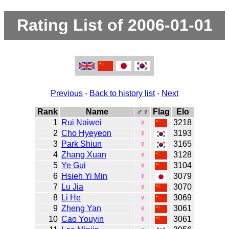
Rating List of 2006-01-01
Previous
-
Back to history list
-
Next
Rank
Name
♂♀
Flag
Elo
1
Rui Naiwei
♀
3218
2
Cho Hyeyeon
♀
3193
3
Park Shiun
♀
3165
4
Zhang Xuan
♀
3128
5
Ye Gui
♀
3104
6
Hsieh Yi Min
♀
3079
7
Lu Jia
♀
3070
8
Li He
♀
3069
9
Zheng Yan
♀
3061
10
Cao Youyin
♀
3061