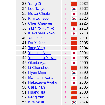
33
Yang Zi
♀
2932
34
Lee Tahye
♀
2932
35
Mukai Chiaki
♀
2930
36
Kim Eunseon
♀
2926
37
Chen Qianwei
♀
2925
38
Yashiro Kumiko
♀
2918
39
Kuwabara Yoko
♀
2913
40
Ye Jinjin
♀
2911
41
Du Yufeng
♀
2905
42
Tang Ying
♀
2904
43
Yoshida Mika
♀
2904
44
Yoshihara Yukari
♀
2903
45
Okuda Aya
♀
2900
46
Li Chenshuo
♀
2895
47
Hyun Mijin
♀
2890
48
Mannami Kana
♀
2885
49
Nakazawa Ayako
♀
2885
50
Cai Bihan
♀
2885
51
Huang Jia
♀
2880
52
Feng Yun
♀
2876
53
Kim Sesil
♀
2874