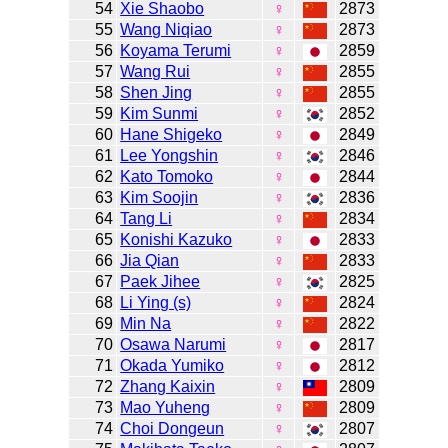
54
Xie Shaobo
♀
2873
55
Wang Niqiao
♀
2873
56
Koyama Terumi
♀
2859
57
Wang Rui
♀
2855
58
Shen Jing
♀
2855
59
Kim Sunmi
♀
2852
60
Hane Shigeko
♀
2849
61
Lee Yongshin
♀
2846
62
Kato Tomoko
♀
2844
63
Kim Soojin
♀
2836
64
Tang Li
♀
2834
65
Konishi Kazuko
♀
2833
66
Jia Qian
♀
2833
67
Paek Jihee
♀
2825
68
Li Ying (s)
♀
2824
69
Min Na
♀
2822
70
Osawa Narumi
♀
2817
71
Okada Yumiko
♀
2812
72
Zhang Kaixin
♀
2809
73
Mao Yuheng
♀
2809
74
Choi Dongeun
♀
2807