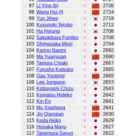
97
Li Ying (b)
♀
2726
98
Wang Hui (f)
♀
2724
99
Yun Jihee
♀
2718
100
Kusunoki Teruko
♀
2712
101
Ha Hojung
♀
2708
102
Sakakibara Fumiko
♀
2708
103
Shimosaka Miori
♀
2704
104
Kanno Naomi
♀
2692
105
Ma Yuanyuan
♀
2690
106
Tamura Chiaki
♀
2667
107
Furusho Katsuko
♀
2665
108
Gao Youtong
♀
2665
109
Lee Jungwon
♀
2653
110
Kobayashi Chizu
♀
2643
111
Komatsu Hideko
♀
2642
112
Kin En
♀
2641
113
Mu Xiaohong
♀
2641
114
Jin Qianqian
♀
2630
115
Koda Akiko
♀
2629
116
Hosaka Mayu
♀
2627
117
Tanemura Sayuri
♀
2622