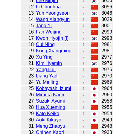
11
Lee Minjin
♀
3056
12
Li Chunhua
♀
3056
13
Yun Yeongseon
♀
3046
14
Wang Xiangyun
♀
3029
15
Tang Yi
♀
3001
16
Fan Weijing
♀
2999
17
Kwon Hyojin (f)
♀
2993
18
Cui Ning
♀
2981
19
Kong Xiangming
♀
2981
20
Xu Ying
♀
2977
21
Kim Hyemin
♀
2976
22
Yang Hui
♀
2975
23
Liang Yadi
♀
2970
24
Yu Meiling
♀
2969
25
Kobayashi Izumi
♀
2964
26
Mimura Kaori
♀
2960
27
Suzuki Ayumi
♀
2958
28
Hua Xueming
♀
2955
29
Kato Keiko
♀
2954
30
Aoki Kikuyo
♀
2949
31
Meng Zhaoyu
♀
2943
32
Chinen Kaori
♀
2933