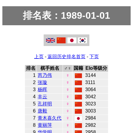
排名表：1989-01-01
上页
-
返回历史排名首页
-
下页
排名
棋手姓名
♂♀
国籍
Elo等级分
1
芮乃伟
♀
3144
2
张璇
♀
3111
3
杨晖
♀
3064
4
丰云
♀
3042
5
孔祥明
♀
3023
6
唐毅
♀
3003
7
青木喜久代
♀
2984
8
黄丽萍
♀
2982
9
华学明
♀
2958