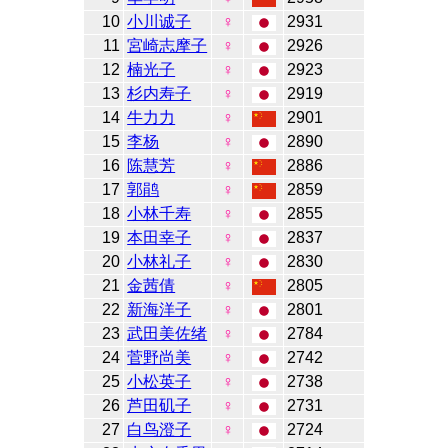
10
小川诚子
♀
2931
11
宮崎志摩子
♀
2926
12
楠光子
♀
2923
13
杉内寿子
♀
2919
14
牛力力
♀
2901
15
李杨
♀
2890
16
陈慧芳
♀
2886
17
郭鹃
♀
2859
18
小林千寿
♀
2855
19
本田幸子
♀
2837
20
小林礼子
♀
2830
21
金茜倩
♀
2805
22
新海洋子
♀
2801
23
武田美佐绪
♀
2784
24
菅野尚美
♀
2742
25
小松英子
♀
2738
26
芦田矶子
♀
2731
27
白鸟澄子
♀
2724