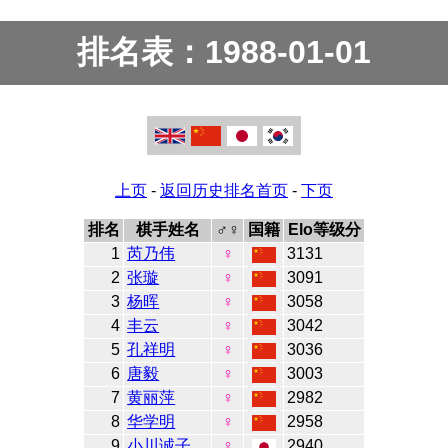
排名表：1988-01-01
上页
-
返回历史排名首页
-
下页
排名
棋手姓名
♂♀
国籍
Elo等级分
1
芮乃伟
♀
3131
2
张璇
♀
3091
3
杨晖
♀
3058
4
丰云
♀
3042
5
孔祥明
♀
3036
6
唐毅
♀
3003
7
黄丽萍
♀
2982
8
华学明
♀
2958
9
小川诚子
♀
2940