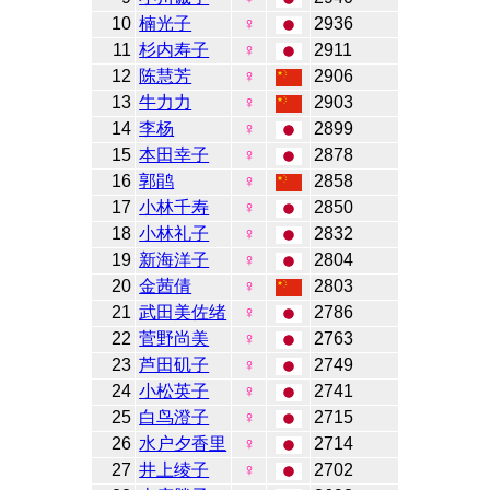
10
楠光子
♀
2936
11
杉内寿子
♀
2911
12
陈慧芳
♀
2906
13
牛力力
♀
2903
14
李杨
♀
2899
15
本田幸子
♀
2878
16
郭鹃
♀
2858
17
小林千寿
♀
2850
18
小林礼子
♀
2832
19
新海洋子
♀
2804
20
金茜倩
♀
2803
21
武田美佐绪
♀
2786
22
菅野尚美
♀
2763
23
芦田矶子
♀
2749
24
小松英子
♀
2741
25
白鸟澄子
♀
2715
26
水户夕香里
♀
2714
27
井上绫子
♀
2702