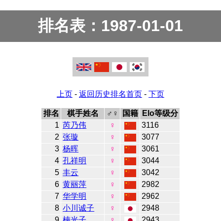
排名表：1987-01-01
上页
-
返回历史排名首页
-
下页
排名
棋手姓名
♂♀
国籍
Elo等级分
1
芮乃伟
♀
3116
2
张璇
♀
3077
3
杨晖
♀
3061
4
孔祥明
♀
3044
5
丰云
♀
3042
6
黄丽萍
♀
2982
7
华学明
♀
2962
8
小川诚子
♀
2948
9
楠光子
♀
2943