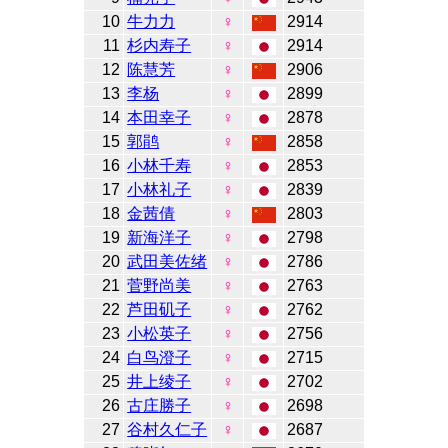
10
牛力力
♀
2914
11
杉内寿子
♀
2914
12
陈慧芳
♀
2906
13
李杨
♀
2899
14
本田幸子
♀
2878
15
郭鹃
♀
2858
16
小林千寿
♀
2853
17
小林礼子
♀
2839
18
金茜倩
♀
2803
19
新海洋子
♀
2798
20
武田美佐绪
♀
2786
21
菅野尚美
♀
2763
22
芦田矶子
♀
2762
23
小松英子
♀
2756
24
白鸟澄子
♀
2715
25
井上绫子
♀
2702
26
古庄勝子
♀
2698
27
谷村久仁子
♀
2687