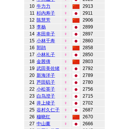
10
牛力力
♀
2913
11
杉内寿子
♀
2911
12
陈慧芳
♀
2906
13
李杨
♀
2899
14
本田幸子
♀
2897
15
小林千寿
♀
2860
16
郭鹃
♀
2858
17
小林礼子
♀
2850
18
金茜倩
♀
2803
19
武田美佐绪
♀
2792
20
新海洋子
♀
2789
21
芦田矶子
♀
2780
22
小松英子
♀
2756
23
白鸟澄子
♀
2715
24
井上绫子
♀
2702
25
谷村久仁子
♀
2687
26
穆晓红
♀
2670
27
中山薰
♀
2666