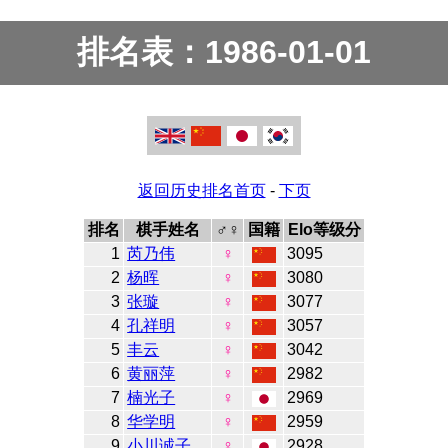
排名表：1986-01-01
返回历史排名首页
-
下页
排名
棋手姓名
♂♀
国籍
Elo等级分
1
芮乃伟
♀
3095
2
杨晖
♀
3080
3
张璇
♀
3077
4
孔祥明
♀
3057
5
丰云
♀
3042
6
黄丽萍
♀
2982
7
楠光子
♀
2969
8
华学明
♀
2959
9
小川诚子
♀
2928