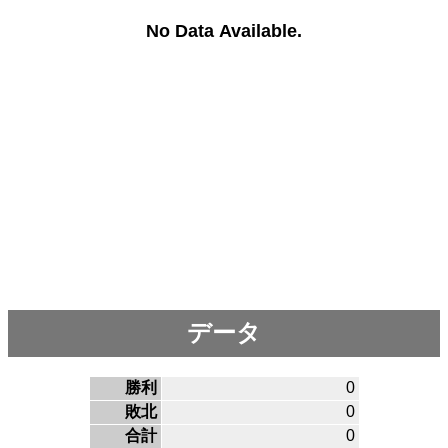
No Data Available.
データ
勝利
0
敗北
0
合計
0