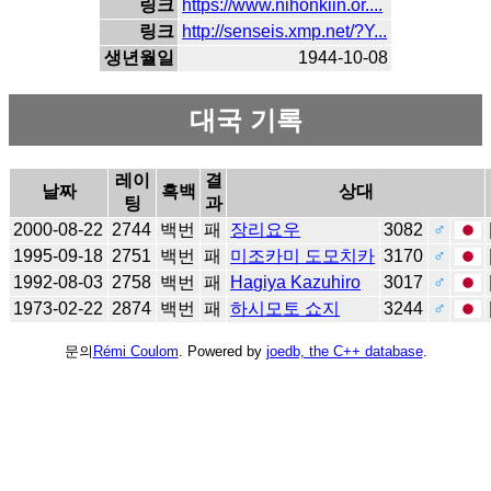
링크
https://www.nihonkiin.or....
링크
http://senseis.xmp.net/?Y...
생년월일
1944-10-08
대국 기록
레이
결
날짜
흑백
상대
팅
과
2000-08-22
2744
백번
패
장리요우
3082
♂
1995-09-18
2751
백번
패
미조카미 도모치카
3170
♂
1992-08-03
2758
백번
패
Hagiya Kazuhiro
3017
♂
1973-02-22
2874
백번
패
하시모토 쇼지
3244
♂
문의
Rémi Coulom
. Powered by
joedb, the C++ database
.