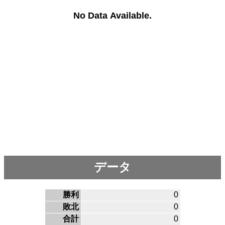
No Data Available.
データ
勝利
0
敗北
0
合計
0