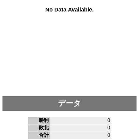
No Data Available.
データ
勝利
0
敗北
0
合計
0