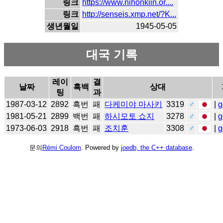
링크
https://www.nihonkiin.or....
링크
http://senseis.xmp.net/?K...
생년월일
1945-05-05
대국 기록
레이
결
날짜
흑백
상대
팅
과
1987-03-12
2892
흑번
패
다케미야 마사키
3319
♂
|
g
1981-05-21
2899
백번
패
하시모토 쇼지
3278
♂
|
g
1973-06-03
2918
흑번
패
조치훈
3308
♂
|
g
문의
Rémi Coulom
. Powered by
joedb, the C++ database
.