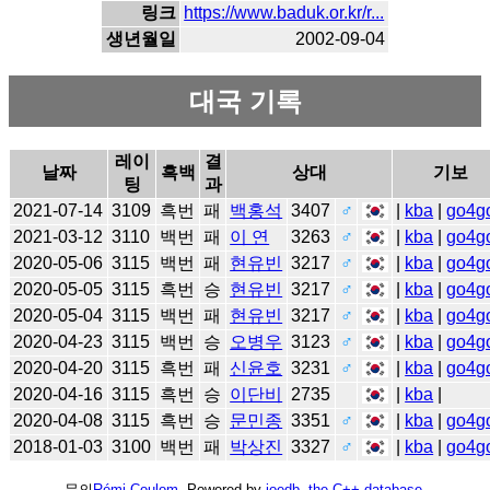
링크
https://www.baduk.or.kr/r...
생년월일
2002-09-04
대국 기록
레이
결
날짜
흑백
상대
기보
팅
과
2021-07-14
3109
흑번
패
백홍석
3407
♂
|
kba
|
go4g
2021-03-12
3110
백번
패
이 연
3263
♂
|
kba
|
go4g
2020-05-06
3115
백번
패
현유빈
3217
♂
|
kba
|
go4g
2020-05-05
3115
흑번
승
현유빈
3217
♂
|
kba
|
go4g
2020-05-04
3115
백번
패
현유빈
3217
♂
|
kba
|
go4g
2020-04-23
3115
백번
승
오병우
3123
♂
|
kba
|
go4g
2020-04-20
3115
흑번
패
신윤호
3231
♂
|
kba
|
go4g
2020-04-16
3115
흑번
승
이단비
2735
|
kba
|
2020-04-08
3115
흑번
승
문민종
3351
♂
|
kba
|
go4g
2018-01-03
3100
백번
패
박상진
3327
♂
|
kba
|
go4g
문의
Rémi Coulom
. Powered by
joedb, the C++ database
.