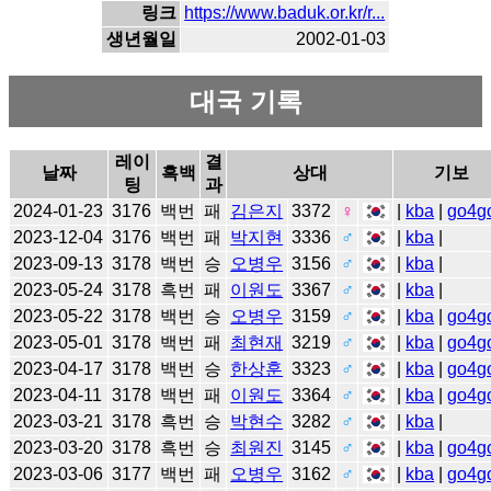
링크
https://www.baduk.or.kr/r...
생년월일
2002-01-03
대국 기록
레이
결
날짜
흑백
상대
기보
팅
과
2024-01-23
3176
백번
패
김은지
3372
♀
|
kba
|
go4g
2023-12-04
3176
백번
패
박지현
3336
♂
|
kba
|
2023-09-13
3178
백번
승
오병우
3156
♂
|
kba
|
2023-05-24
3178
흑번
패
이원도
3367
♂
|
kba
|
2023-05-22
3178
백번
승
오병우
3159
♂
|
kba
|
go4g
2023-05-01
3178
백번
패
최현재
3219
♂
|
kba
|
go4g
2023-04-17
3178
백번
승
한상훈
3323
♂
|
kba
|
go4g
2023-04-11
3178
백번
패
이원도
3364
♂
|
kba
|
go4g
2023-03-21
3178
흑번
승
박현수
3282
♂
|
kba
|
2023-03-20
3178
흑번
승
최원진
3145
♂
|
kba
|
go4g
2023-03-06
3177
백번
패
오병우
3162
♂
|
kba
|
go4g