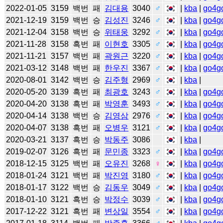
2022-01-05
3159
백번
패
김대용
3040
♂
|
kba
|
go4g
2021-12-19
3159
백번
승
김성진
3246
♂
|
kba
|
go4g
2021-12-04
3158
백번
승
위태웅
3292
♂
|
kba
|
go4g
2021-11-28
3158
흑번
패
이현호
3305
♂
|
kba
|
go4g
2021-11-21
3157
백번
패
곽원근
3220
♂
|
kba
|
go4g
2021-03-12
3148
백번
패
한우진
3367
♂
|
kba
|
go4g
2020-08-01
3142
백번
승
김주형
2969
♂
|
kba
|
2020-05-20
3139
흑번
패
최광호
3243
♂
|
kba
|
go4g
2020-04-20
3138
흑번
패
박영훈
3493
♂
|
kba
|
go4g
2020-04-14
3138
백번
승
김영삼
2976
♂
|
kba
|
go4g
2020-04-07
3138
흑번
패
오병우
3121
♂
|
kba
|
go4g
2020-03-21
3137
흑번
승
박동주
3086
|
kba
|
2019-02-07
3126
흑번
패
문민종
3323
♂
|
kba
|
go4g
2018-12-15
3125
백번
패
오유진
3268
♀
|
kba
|
go4g
2018-01-24
3121
백번
패
박진영
3180
♂
|
kba
|
go4g
2018-01-17
3122
백번
승
김동우
3049
♂
|
kba
|
go4g
2018-01-10
3121
흑번
승
박정수
3039
♂
|
kba
|
go4g
2017-12-22
3121
흑번
패
변상일
3554
♂
|
kba
|
go4g