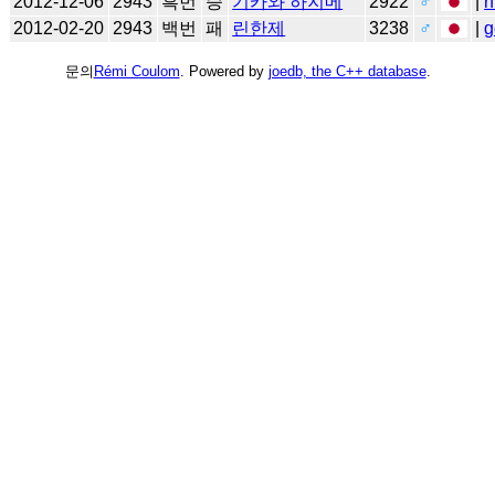
2012-12-06
2943
흑번
승
기카와 하지메
2922
♂
|
n
2012-02-20
2943
백번
패
린한제
3238
♂
|
g
문의
Rémi Coulom
. Powered by
joedb, the C++ database
.