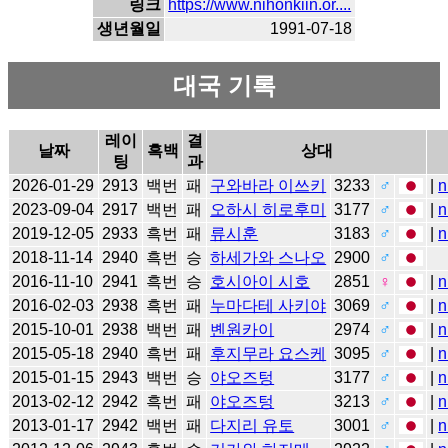
링크
https://www.nihonkiin.or....
생년월일
1991-07-18
대국 기록
레이
결
날짜
흑백
상대
팅
과
2026-01-29
2913
백번
패
구와바라 이쓰키
3233
♂
|
n
2023-09-04
2917
백번
패
오하시 히로후미
3177
♂
|
n
2019-12-05
2933
흑번
패
류시훈
3183
♂
|
n
2018-11-14
2940
흑번
승
하세가와 스나오
2900
♂
2016-11-10
2941
흑번
승
호시아이 시호
2851
♀
|
n
2016-02-03
2938
흑번
패
누마다테 사키야
3069
♂
|
n
2015-10-01
2938
백번
패
볜원카이
2974
♂
|
n
2015-05-18
2940
흑번
패
후지무라 요스케
3095
♂
|
n
2015-01-15
2943
백번
승
야오즈텅
3177
♂
|
n
2013-02-12
2942
흑번
패
야오즈텅
3213
♂
|
n
2013-01-17
2942
백번
패
다지리 유토
3001
♂
|
n