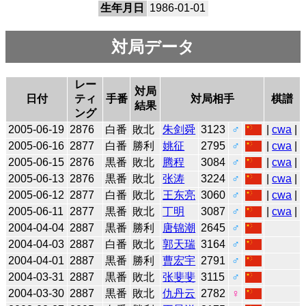
生年月日
1986-01-01
対局データ
レー
対局
日付
ティ
手番
対局相手
棋譜
結果
ング
2005-06-19
2876
白番
敗北
朱剑舜
3123
♂
|
cwa
|
2005-06-16
2877
白番
勝利
姚征
2795
♂
|
cwa
|
2005-06-15
2876
黒番
敗北
腾程
3084
♂
|
cwa
|
2005-06-13
2876
黒番
敗北
张涛
3224
♂
|
cwa
|
2005-06-12
2877
白番
敗北
王东亮
3060
♂
|
cwa
|
2005-06-11
2877
黒番
敗北
丁明
3087
♂
|
cwa
|
2004-04-04
2887
黒番
勝利
唐锦潮
2645
♂
2004-04-03
2887
白番
敗北
郭天瑞
3164
♂
2004-04-01
2887
黒番
勝利
曹宏宇
2791
♂
2004-03-31
2887
黒番
敗北
张斐斐
3115
♂
2004-03-30
2887
黒番
敗北
仇丹云
2782
♀